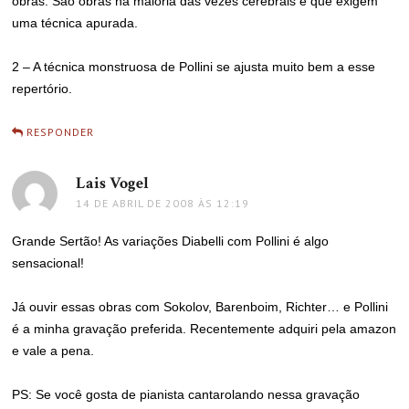
obras. São obras na maioria das vezes cerebrais e que exigem
uma técnica apurada.
2 – A técnica monstruosa de Pollini se ajusta muito bem a esse
repertório.
RESPONDER
Lais Vogel
disse:
14 DE ABRIL DE 2008 ÀS 12:19
Grande Sertão! As variações Diabelli com Pollini é algo
sensacional!
Já ouvir essas obras com Sokolov, Barenboim, Richter… e Pollini
é a minha gravação preferida. Recentemente adquiri pela amazon
e vale a pena.
PS: Se você gosta de pianista cantarolando nessa gravação