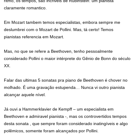
ritmo, os tempos, são incriveis de Rubinstein: um pianista
claramente romantico.
Em Mozart tambem temos especialistas, embora sempre me
deslumbrei com o Mozart de Pollini. Mas, tá certo! Temos
pianistas referencia em Mozart.
Mas, no que se refere a Beethoven, tenho pessoalmente
considerado Pollini o maior intérprete do Gênio de Bonn do século
XX.
Falar das ultimas 5 sonatas pra piano de Beethoven é chover no
molhado. É uma gravação estupenda… Nunca vi outro pianista
alcançar aquele nível.
Já ouvi a Hammerklavier de Kempff – um especialista em
Beethoven e admiravel pianista -, mas os controvertidos tempos
desta sonata , que sempre foram considerado inatingíveis e algo
polêmicos, somente foram alcançados por Pollini.