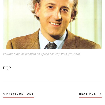
Pollini: o maior pianista da época dos registros gravados
PQP
Navegação
PREVIOUS POST
NEXT POST
de