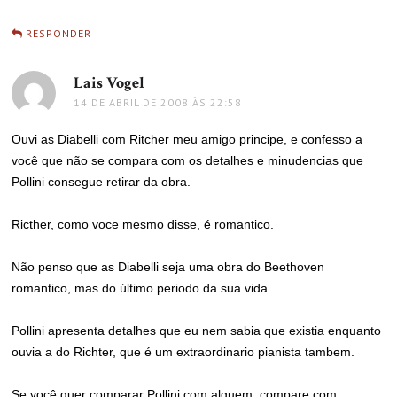
RESPONDER
Lais Vogel
disse:
14 DE ABRIL DE 2008 ÀS 22:58
Ouvi as Diabelli com Ritcher meu amigo principe, e confesso a
você que não se compara com os detalhes e minudencias que
Pollini consegue retirar da obra.
Ricther, como voce mesmo disse, é romantico.
Não penso que as Diabelli seja uma obra do Beethoven
romantico, mas do último periodo da sua vida…
Pollini apresenta detalhes que eu nem sabia que existia enquanto
ouvia a do Richter, que é um extraordinario pianista tambem.
Se você quer comparar Pollini com alguem, compare com