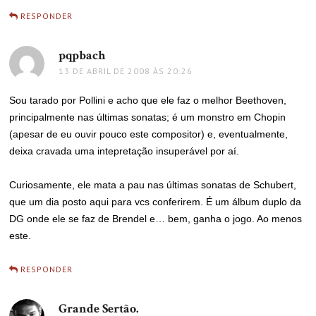
RESPONDER
pqpbach
disse:
13 DE ABRIL DE 2008 ÀS 20:26
Sou tarado por Pollini e acho que ele faz o melhor Beethoven,
principalmente nas últimas sonatas; é um monstro em Chopin
(apesar de eu ouvir pouco este compositor) e, eventualmente,
deixa cravada uma intepretação insuperável por aí.
Curiosamente, ele mata a pau nas últimas sonatas de Schubert,
que um dia posto aqui para vcs conferirem. É um álbum duplo da
DG onde ele se faz de Brendel e… bem, ganha o jogo. Ao menos
este.
RESPONDER
Grande Sertão.
disse: