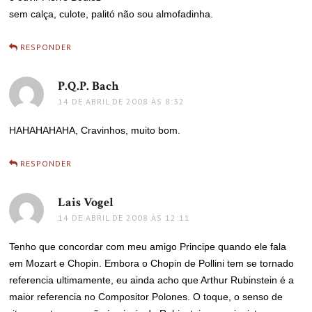
sem calça, culote, palitó não sou almofadinha.
RESPONDER
P.Q.P. Bach
disse:
14 DE ABRIL DE 2008 ÀS 8:32
HAHAHAHAHA, Cravinhos, muito bom.
RESPONDER
Lais Vogel
disse:
14 DE ABRIL DE 2008 ÀS 12:11
Tenho que concordar com meu amigo Principe quando ele fala
em Mozart e Chopin. Embora o Chopin de Pollini tem se tornado
referencia ultimamente, eu ainda acho que Arthur Rubinstein é a
maior referencia no Compositor Polones. O toque, o senso de