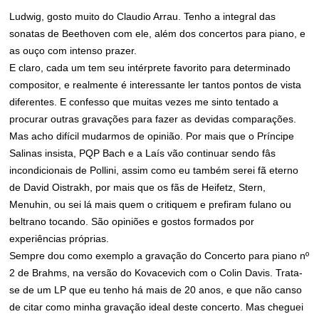
Ludwig, gosto muito do Claudio Arrau. Tenho a integral das
sonatas de Beethoven com ele, além dos concertos para piano, e
as ouço com intenso prazer.
E claro, cada um tem seu intérprete favorito para determinado
compositor, e realmente é interessante ler tantos pontos de vista
diferentes. E confesso que muitas vezes me sinto tentado a
procurar outras gravações para fazer as devidas comparações.
Mas acho difícil mudarmos de opinião. Por mais que o Príncipe
Salinas insista, PQP Bach e a Laís vão continuar sendo fâs
incondicionais de Pollini, assim como eu também serei fã eterno
de David Oistrakh, por mais que os fãs de Heifetz, Stern,
Menuhin, ou sei lá mais quem o critiquem e prefiram fulano ou
beltrano tocando. São opiniões e gostos formados por
experiências próprias.
Sempre dou como exemplo a gravação do Concerto para piano nº
2 de Brahms, na versão do Kovacevich com o Colin Davis. Trata-
se de um LP que eu tenho há mais de 20 anos, e que não canso
de citar como minha gravação ideal deste concerto. Mas cheguei