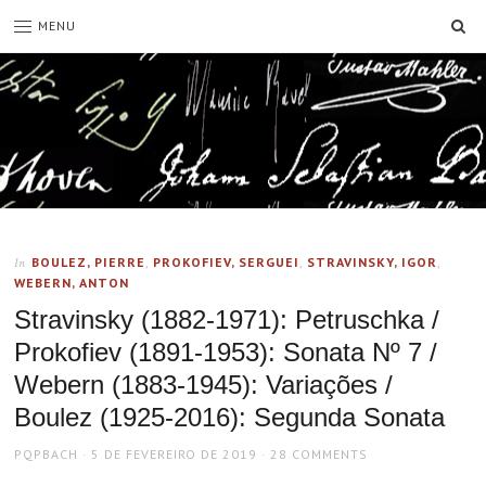
SE
MENU
BOULEZ, PIERRE
,
PROKOFIEV, SERGUEI
,
STRAVINSKY, IGOR
,
In
WEBERN, ANTON
Stravinsky (1882-1971): Petruschka /
Prokofiev (1891-1953): Sonata Nº 7 /
Webern (1883-1945): Variações /
Boulez (1925-2016): Segunda Sonata
AUTHOR
POSTED
PQPBACH
5 DE FEVEREIRO DE 2019
28 COMMENTS
ON