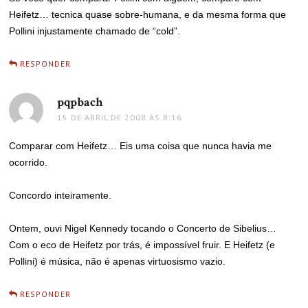
Heifetz… tecnica quase sobre-humana, e da mesma forma que
Pollini injustamente chamado de “cold”.
RESPONDER
pqpbach
disse:
15 DE ABRIL DE 2008 ÀS 8:16
Comparar com Heifetz… Eis uma coisa que nunca havia me
ocorrido.
Concordo inteiramente.
Ontem, ouvi Nigel Kennedy tocando o Concerto de Sibelius…
Com o eco de Heifetz por trás, é impossível fruir. E Heifetz (e
Pollini) é música, não é apenas virtuosismo vazio.
RESPONDER