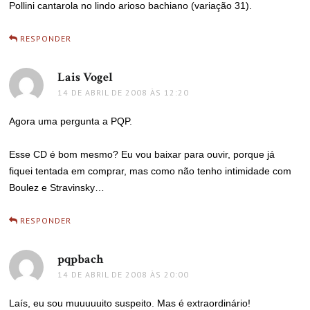
Pollini cantarola no lindo arioso bachiano (variação 31).
RESPONDER
Lais Vogel
disse:
14 DE ABRIL DE 2008 ÀS 12:20
Agora uma pergunta a PQP.
Esse CD é bom mesmo? Eu vou baixar para ouvir, porque já
fiquei tentada em comprar, mas como não tenho intimidade com
Boulez e Stravinsky…
RESPONDER
pqpbach
disse:
14 DE ABRIL DE 2008 ÀS 20:00
Laís, eu sou muuuuuito suspeito. Mas é extraordinário!