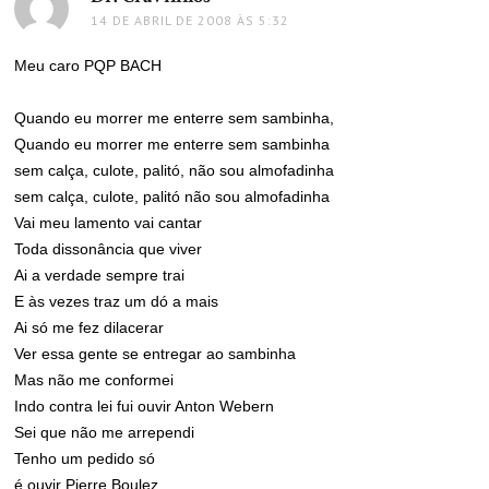
14 DE ABRIL DE 2008 ÀS 5:32
Meu caro PQP BACH
Quando eu morrer me enterre sem sambinha,
Quando eu morrer me enterre sem sambinha
sem calça, culote, palitó, não sou almofadinha
sem calça, culote, palitó não sou almofadinha
Vai meu lamento vai cantar
Toda dissonância que viver
Ai a verdade sempre trai
E às vezes traz um dó a mais
Ai só me fez dilacerar
Ver essa gente se entregar ao sambinha
Mas não me conformei
Indo contra lei fui ouvir Anton Webern
Sei que não me arrependi
Tenho um pedido só
é ouvir Pierre Boulez