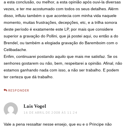
a esta conclusão, ou melhor, a esta opinião após ouvi-la diversas
vezes, e ter me acostumado com todos os seus detalhes. Alérm
disso, influiu também o que acontecia com minha vida naquele
momento, muitas frustrações, decepções, etc, e a trilha sonora
deste período é exatamente este LP, por mais que considere
superior a gravação do Pollini, que já postei aqui, ou então a do
Brendel, ou também a elogiada gravação do Baremboim com o
Celibadache.
Enfim, continuarei postando aquilo que mais me satisfaz. Se os
senhores gostarem ou não, bem, respeitarei a opinião. Afinal, não
estamos ganhando nada com isso, a não ser trabalho. E podem
ter certeza que dá trabalho.
RESPONDER
Lais Vogel
disse:
16 DE ABRIL DE 2008 ÀS 11:24
Vale a pena ressaltar nesse ensejo, que eu e o Principe não