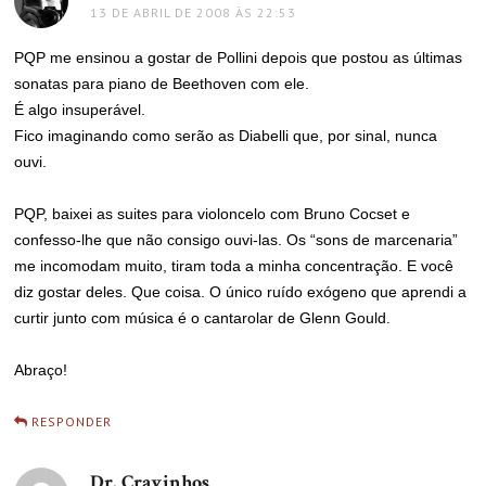
13 DE ABRIL DE 2008 ÀS 22:53
PQP me ensinou a gostar de Pollini depois que postou as últimas
sonatas para piano de Beethoven com ele.
É algo insuperável.
Fico imaginando como serão as Diabelli que, por sinal, nunca
ouvi.
PQP, baixei as suites para violoncelo com Bruno Cocset e
confesso-lhe que não consigo ouvi-las. Os “sons de marcenaria”
me incomodam muito, tiram toda a minha concentração. E você
diz gostar deles. Que coisa. O único ruído exógeno que aprendi a
curtir junto com música é o cantarolar de Glenn Gould.
Abraço!
RESPONDER
Dr. Cravinhos
disse: