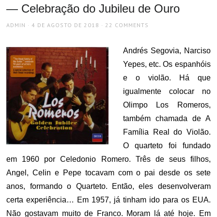
— Celebração do Jubileu de Ouro
AUTHOR
POSTED
ADMIN
4 DE AGOSTO DE 2018
22 COMMENTS
ON
Andrés Segovia, Narciso
Yepes, etc. Os espanhóis
e o violão. Há que
igualmente colocar no
Olimpo Los Romeros,
também chamada de A
Família Real do Violão.
O quarteto foi fundado
em 1960 por Celedonio Romero. Três de seus filhos,
Angel, Celin e Pepe tocavam com o pai desde os sete
anos, formando o Quarteto. Então, eles desenvolveram
certa experiência… Em 1957, já tinham ido para os EUA.
Não gostavam muito de Franco. Moram lá até hoje. Em