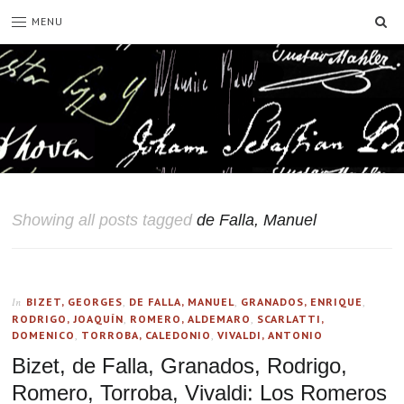
SE
MENU
Showing all posts tagged
de Falla, Manuel
BIZET, GEORGES
,
DE FALLA, MANUEL
,
GRANADOS, ENRIQUE
,
In
RODRIGO, JOAQUÍN
,
ROMERO, ALDEMARO
,
SCARLATTI,
DOMENICO
,
TORROBA, CALEDONIO
,
VIVALDI, ANTONIO
Bizet, de Falla, Granados, Rodrigo,
Romero, Torroba, Vivaldi: Los Romeros