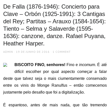
De Falla (1876-1946): Concierto para
Clave – Orbón (1925-1991): 3 Cantigas
del Rey; Partitas – Arauxo (1584-1654):
Tiento – Selma y Salaverde (1595-
1636): canzone, danze. Rafael Puyana,
Heather Harper.
AUTHOR
POSTED
ADMIN
19 DE JUNHO DE 2016
1 COMMENT
ON
BISCOITO FINO, senhores!
Fino e
incomum.
É até
difícil escolher por qual aspecto começar a falar
deste que talvez seja o mais ciumentamente conservado
entre os vinis do Monge Ranulfus – então comecemos
justamente pelo desafio que foi a digitalização.
É espantoso, antes de mais nada, que tão tremendo