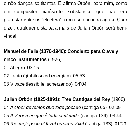
e não danças saltitantes. E afirma Orbón, para mim, como
um compositor maiúsculo, substancial, que não era
pra estar entre os “etcétera”, como se encontra agora. Quer
dizer: qualquer pista para mais de Julián Orbón será bem-
vinda!
Manuel de Falla (1876-1946): Concierto para Clave y
cinco instrumentos
(1926)
01 Allegro 03’15
02 Lento (giubiloso ed energico) 05’53
03 Vivace (fessibile, scherzando) 04’04
Julián Orbón (1925-1991): Tres Cantigas del Rey
(1960)
04
A creer devemos que todo pecado
(cantiga 65) 02’09
05
A Virgen en que é toda santidade
(cantiga 134) 03’44
06
Resurgir pode et fazel os seus vivel
(cantiga 133) 01’23