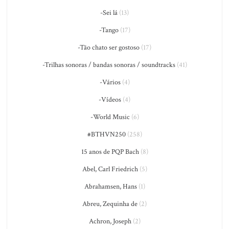
-Sei lá
(13)
-Tango
(17)
-Tão chato ser gostoso
(17)
-Trilhas sonoras / bandas sonoras / soundtracks
(41)
-Vários
(4)
-Vídeos
(4)
-World Music
(6)
#BTHVN250
(258)
15 anos de PQP Bach
(8)
Abel, Carl Friedrich
(5)
Abrahamsen, Hans
(1)
Abreu, Zequinha de
(2)
Achron, Joseph
(2)