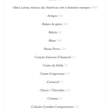
-Alma Latina: música das Américas sob o domínio europeu
(100)
-Artigos
(35)
-Balaio de gatos
(36)
-Bálcãs
(4)
-Blues
(14)
-Bossa Nova
(22)
-Canção francesa (Chanson)
(5)
-Canto da Sibila
(3)
-Canto Gregoriano
(13)
-Carnaval
(7)
-Choro / Chorinho
(21)
-Cinema
(5)
-Coleção Grandes Compositores
(12)