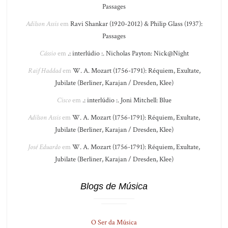
Passages
Adilson Assis
em
Ravi Shankar (1920-2012) & Philip Glass (1937):
Passages
Cássio
em
.: interlúdio :. Nicholas Payton: Nick@Night
Raif Haddad
em
W. A. Mozart (1756-1791): Réquiem, Exultate,
Jubilate (Berliner, Karajan / Dresden, Klee)
Cisco
em
.: interlúdio :. Joni Mitchell: Blue
Adilson Assis
em
W. A. Mozart (1756-1791): Réquiem, Exultate,
Jubilate (Berliner, Karajan / Dresden, Klee)
José Eduardo
em
W. A. Mozart (1756-1791): Réquiem, Exultate,
Jubilate (Berliner, Karajan / Dresden, Klee)
Blogs de Música
O Ser da Música