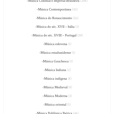
-Música Colonial e Imperial Brasileira
(206)
-Música Contemporânea
(42)
-Música do Renascimento
(26)
-Música do séc. XVII – Itália
(3)
-Música do séc. XVIII – Portugal
(20)
-Música eslovena
(1)
-Música estadunidense
(1)
-Música Gauchesca
(1)
-Música Indiana
(2)
-Música indígena
(8)
-Música Medieval
(8)
-Música Moderna
(3)
-Música oriental
(5)
-Música Polifônica Ibérica
(46)