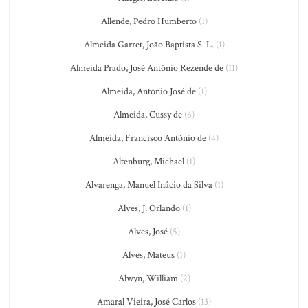
Allende, Pedro Humberto
(1)
Almeida Garret, João Baptista S. L.
(1)
Almeida Prado, José Antônio Rezende de
(11)
Almeida, Antônio José de
(1)
Almeida, Cussy de
(6)
Almeida, Francisco António de
(4)
Altenburg, Michael
(1)
Alvarenga, Manuel Inácio da Silva
(1)
Alves, J. Orlando
(1)
Alves, José
(5)
Alves, Mateus
(1)
Alwyn, William
(2)
Amaral Vieira, José Carlos
(13)