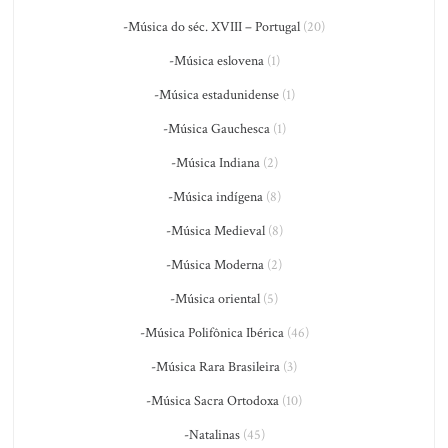
-Música do séc. XVIII – Portugal
(20)
-Música eslovena
(1)
-Música estadunidense
(1)
-Música Gauchesca
(1)
-Música Indiana
(2)
-Música indígena
(8)
-Música Medieval
(8)
-Música Moderna
(2)
-Música oriental
(5)
-Música Polifônica Ibérica
(46)
-Música Rara Brasileira
(3)
-Música Sacra Ortodoxa
(10)
-Natalinas
(45)