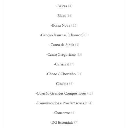
-Bálcãs
(4)
-Blues
(14)
-Bossa Nova
(22)
-Canção francesa (Chanson)
(5)
-Canto da Sibila
(3)
-Canto Gregoriano
(13)
-Carnaval
(7)
-Choro / Chorinho
(21)
-Cinema
(5)
-Coleção Grandes Compositores
(12)
-Comunicados e Proclamações
(174)
-Concertos
(5)
-DG Essentials
(7)