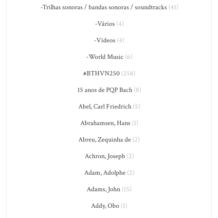
-Trilhas sonoras / bandas sonoras / soundtracks
(41)
-Vários
(4)
-Vídeos
(4)
-World Music
(6)
#BTHVN250
(258)
15 anos de PQP Bach
(8)
Abel, Carl Friedrich
(5)
Abrahamsen, Hans
(1)
Abreu, Zequinha de
(2)
Achron, Joseph
(2)
Adam, Adolphe
(2)
Adams, John
(15)
Addy, Obo
(1)