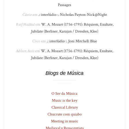
Passages
Cássio
em
.: interlúdio :. Nicholas Payton: Nick@Night
Raif Haddad
em
W. A. Mozart (1756-1791): Réquiem, Exultate,
Jubilate (Berliner, Karajan / Dresden, Klee)
Cisco
em
.: interlúdio :. Joni Mitchell: Blue
Adilson Assis
em
W. A. Mozart (1756-1791): Réquiem, Exultate,
Jubilate (Berliner, Karajan / Dresden, Klee)
Blogs de Música
O Ser da Música
Music is the key
Classical Library
Chucrute com quiabo
Meeting in music
Medieval y Renacentista