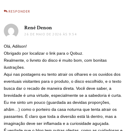
RESPONDER
René Denon
disse:
26 DE MAIO DE 2026 ÀS 9:54
Olá, Adilson!
Obrigado por localizar o link para o Qobuz.
Realmente, o livreto do disco é muito bom, com bonitas
ilustrações.
Aqui nas postagens eu tento atrair os olhares e os ouvidos dos
eventuais visitantes para o produto, o disco escolhido, e o texto
busca dar o recado de maneira direta. Você deve saber, a
brevidade é uma virtude, especialmente se a sabedoria é curta.
Eu me sinto um pouco (guardada as devidas proporções,
ahãm…) como o porteiro da casa noturna que tenta atrair os
passantes. É claro que toda a diversão está lá dentro, mas a
imaginação deve ser inflamada e a curiosidade aguçada.
É verdade que o blog tem outras ofertas, como as cuidadosas e