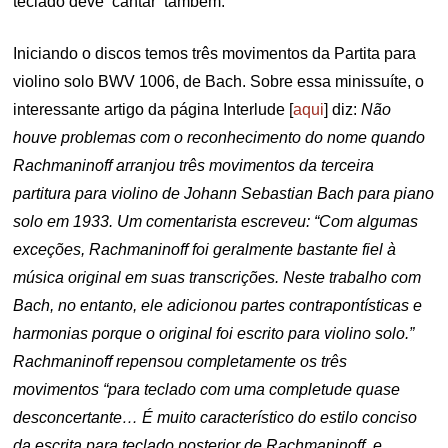
teclado deve ‘cantar’ também.
Iniciando o discos temos três movimentos da Partita para
violino solo BWV 1006, de Bach. Sobre essa minissuíte, o
interessante artigo da página Interlude [
aqui
] diz:
Não
houve problemas com o reconhecimento do nome quando
Rachmaninoff arranjou três movimentos da terceira
partitura para violino de Johann Sebastian Bach para piano
solo em 1933. Um comentarista escreveu: “Com algumas
exceções, Rachmaninoff foi geralmente bastante fiel à
música original em suas transcrições. Neste trabalho com
Bach, no entanto, ele adicionou partes contrapontísticas e
harmonias porque o original foi escrito para violino solo.”
Rachmaninoff repensou completamente os três
movimentos “para teclado com uma completude quase
desconcertante… É muito característico do estilo conciso
da escrita para teclado posterior de Rachmaninoff, e