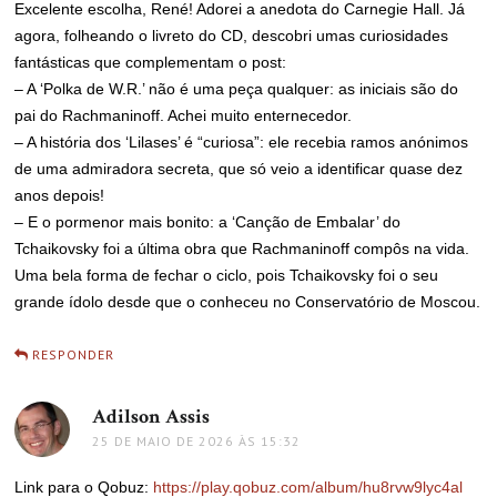
Excelente escolha, René! Adorei a anedota do Carnegie Hall. Já
agora, folheando o livreto do CD, descobri umas curiosidades
fantásticas que complementam o post:
– A ‘Polka de W.R.’ não é uma peça qualquer: as iniciais são do
pai do Rachmaninoff. Achei muito enternecedor.
– A história dos ‘Lilases’ é “curiosa”: ele recebia ramos anónimos
de uma admiradora secreta, que só veio a identificar quase dez
anos depois!
– E o pormenor mais bonito: a ‘Canção de Embalar’ do
Tchaikovsky foi a última obra que Rachmaninoff compôs na vida.
Uma bela forma de fechar o ciclo, pois Tchaikovsky foi o seu
grande ídolo desde que o conheceu no Conservatório de Moscou.
RESPONDER
Adilson Assis
disse:
25 DE MAIO DE 2026 ÀS 15:32
Link para o Qobuz:
https://play.qobuz.com/album/hu8rvw9lyc4al