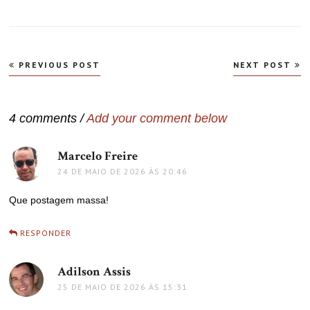
Navegação
PREVIOUS POST
NEXT POST
de
Post
4 comments /
Add your comment below
Marcelo Freire
disse:
24 DE MAIO DE 2026 ÀS 20:46
Que postagem massa!
RESPONDER
Adilson Assis
disse:
25 DE MAIO DE 2026 ÀS 15:31