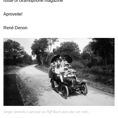
issue of Gramophone magazine
Aproveite!
René Denon
Sergei levando o pessoal do PQP Bach para dar um rolê…