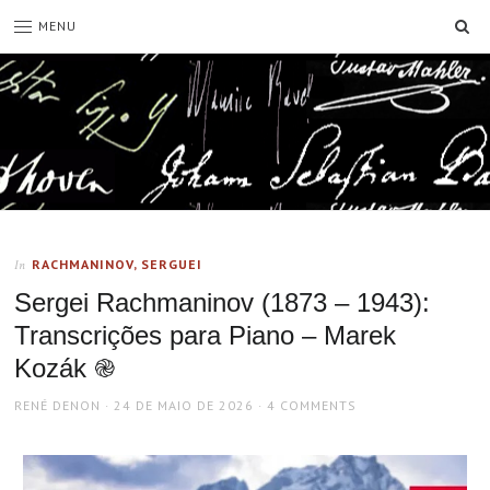
SE
MENU
RACHMANINOV, SERGUEI
In
Sergei Rachmaninov (1873 – 1943):
Transcrições para Piano – Marek
Kozák ֎
AUTHOR
POSTED
RENÉ DENON
24 DE MAIO DE 2026
4 COMMENTS
ON