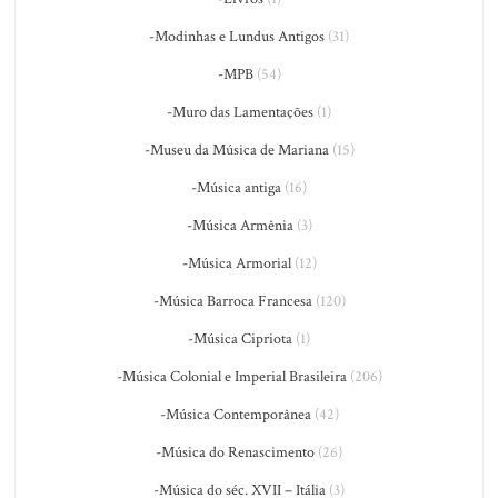
-Modinhas e Lundus Antigos
(31)
-MPB
(54)
-Muro das Lamentações
(1)
-Museu da Música de Mariana
(15)
-Música antiga
(16)
-Música Armênia
(3)
-Música Armorial
(12)
-Música Barroca Francesa
(120)
-Música Cipriota
(1)
-Música Colonial e Imperial Brasileira
(206)
-Música Contemporânea
(42)
-Música do Renascimento
(26)
-Música do séc. XVII – Itália
(3)