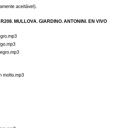
amente aceitável).
, R208. MULLOVA. GIARDINO. ANTONINI. EN VIVO
legro.mp3
argo.mp3
llegro.mp3
on molto.mp3