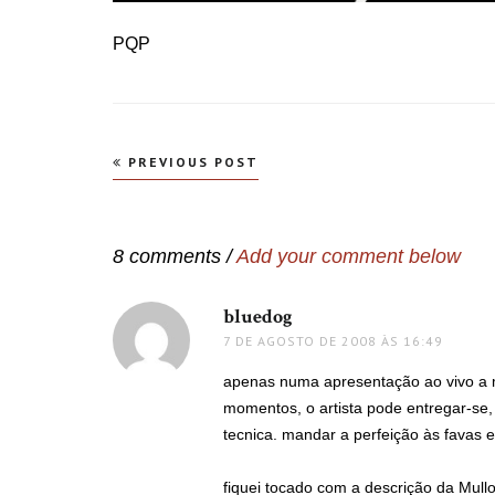
PQP
Navegação
PREVIOUS POST
de
Post
8 comments /
Add your comment below
bluedog
disse:
7 DE AGOSTO DE 2008 ÀS 16:49
apenas numa apresentação ao vivo a 
momentos, o artista pode entregar-se,
tecnica. mandar a perfeição às favas
fiquei tocado com a descrição da Mull