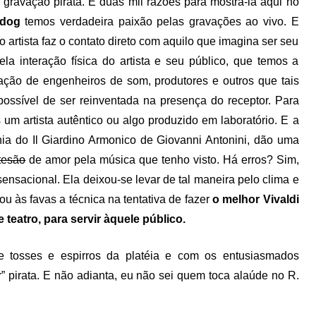
 gravação pirata. E duas mil razões para mostrá-la aqui no
edog
temos verdadeira paixão pelas gravações ao vivo. E
artista faz o contato direto com aquilo que imagina ser seu
la interação física do artista e seu público, que temos a
ação de engenheiros de som, produtores e outros que tais
 possível de ser reinventada na presença do receptor. Para
um artista autêntico ou algo produzido em laboratório. E a
hia do Il Giardino Armonico de Giovanni Antonini, dão uma
tesão
de amor pela música que tenho visto. Há erros? Sim,
sensacional. Ela deixou-se levar de tal maneira pelo clima e
u às favas a técnica na tentativa de fazer
o melhor Vivaldi
teatro, para servir àquele público.
e tosses e espirros da platéia e com os entusiasmados
” pirata. E não adianta, eu não sei quem toca alaúde no R.