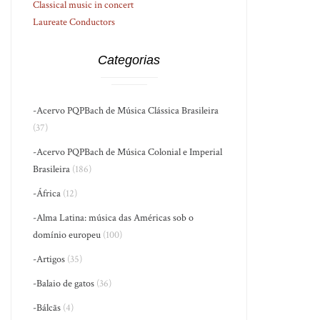
Classical music in concert
Laureate Conductors
Categorias
-Acervo PQPBach de Música Clássica Brasileira
(37)
-Acervo PQPBach de Música Colonial e Imperial
Brasileira
(186)
-África
(12)
-Alma Latina: música das Américas sob o
domínio europeu
(100)
-Artigos
(35)
-Balaio de gatos
(36)
-Bálcãs
(4)