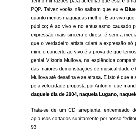
Tenho mil razões para acreditar que esta é uma
PQP. Talvez vocês não saibam que eu e
Blu
quanto menos maquiadas melhor. É ao vivo que o 
público; é ao vivo e no entusiasmo causado pe
expressão mais sincera e direta; é sem a medi
que o verdadeiro artista criará a expressão só
mim, o concerto ao vivo é a prova de que temos 
genial Viktoria Mullova, na esplêndida compan
das maiores demonstrações de musicalidade e
Mullova até desafina e se atrasa. E isto é que é 
pela velocidade proposta por Antonini que mando
daquele dia de 2004, naquela Lugano, naquele 
Trata-se de um CD arrepiante, entremeado d
aplausos cortados subitamente por nosso “editor
93.