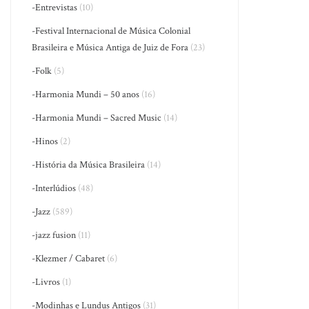
-Entrevistas
(10)
-Festival Internacional de Música Colonial
Brasileira e Música Antiga de Juiz de Fora
(23)
-Folk
(5)
-Harmonia Mundi – 50 anos
(16)
-Harmonia Mundi – Sacred Music
(14)
-Hinos
(2)
-História da Música Brasileira
(14)
-Interlúdios
(48)
-Jazz
(589)
-jazz fusion
(11)
-Klezmer / Cabaret
(6)
-Livros
(1)
-Modinhas e Lundus Antigos
(31)