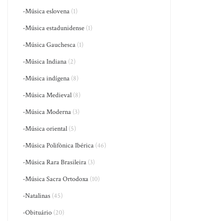
-Música eslovena
(1)
-Música estadunidense
(1)
-Música Gauchesca
(1)
-Música Indiana
(2)
-Música indígena
(8)
-Música Medieval
(8)
-Música Moderna
(3)
-Música oriental
(5)
-Música Polifônica Ibérica
(46)
-Música Rara Brasileira
(3)
-Música Sacra Ortodoxa
(10)
-Natalinas
(45)
-Obituário
(20)