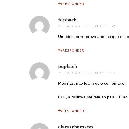
RESPONDER
fdpbach
disse:
7 DE AGOSTO DE 2008 ÀS 18:32
Um ídolo errar prova apenas que ele 
RESPONDER
pqpbach
disse:
7 DE AGOSTO DE 2008 ÀS 18:53
Meninas, não leiam este comentário!
FDP, a Mullova me fala ao pau… E ao
RESPONDER
claraschumann
disse: