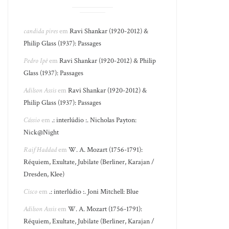
candida pires
em
Ravi Shankar (1920-2012) &
Philip Glass (1937): Passages
Pedro Ipê
em
Ravi Shankar (1920-2012) & Philip
Glass (1937): Passages
Adilson Assis
em
Ravi Shankar (1920-2012) &
Philip Glass (1937): Passages
Cássio
em
.: interlúdio :. Nicholas Payton:
Nick@Night
Raif Haddad
em
W. A. Mozart (1756-1791):
Réquiem, Exultate, Jubilate (Berliner, Karajan /
Dresden, Klee)
Cisco
em
.: interlúdio :. Joni Mitchell: Blue
Adilson Assis
em
W. A. Mozart (1756-1791):
Réquiem, Exultate, Jubilate (Berliner, Karajan /