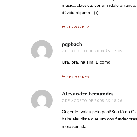
música clássica. ver um ídolo errando
dúvida alguma. :)))
RESPONDER
pqpbach
disse:
7 DE AGOSTO DE 2008 ÀS 17:09
Ora, ora, há sim. E como!
RESPONDER
Alexandre Fernandes
disse:
7 DE AGOSTO DE 2008 ÀS 18:26
Oi gente, valeu pelo post!Sou fã do G
baita alaudista que um dos fundadore
meio sumida!