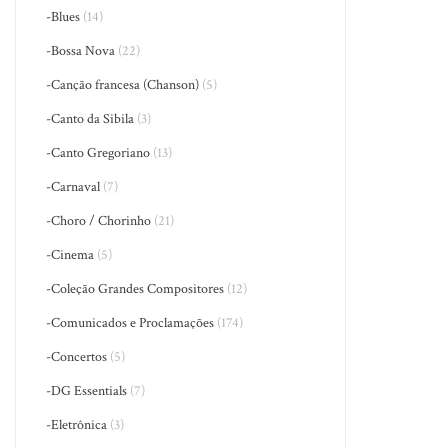
-Blues
(14)
-Bossa Nova
(22)
-Canção francesa (Chanson)
(5)
-Canto da Sibila
(3)
-Canto Gregoriano
(13)
-Carnaval
(7)
-Choro / Chorinho
(21)
-Cinema
(5)
-Coleção Grandes Compositores
(12)
-Comunicados e Proclamações
(174)
-Concertos
(5)
-DG Essentials
(7)
-Eletrônica
(3)