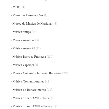
-MPB
(54)
-Muro das Lamentações
(1)
-Museu da Música de Mariana
(15)
-Música antiga
(16)
-Música Armênia
(3)
-Música Armorial
(12)
-Música Barroca Francesa
(120)
-Música Cipriota
(1)
-Música Colonial e Imperial Brasileira
(206)
-Música Contemporânea
(42)
-Música do Renascimento
(26)
-Música do séc. XVII – Itália
(3)
-Música do séc. XVIII – Portugal
(20)