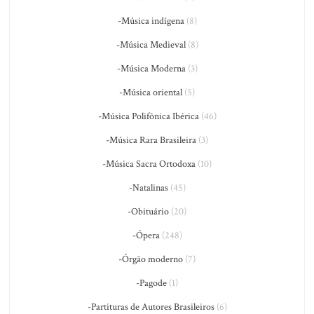
-Música indígena
(8)
-Música Medieval
(8)
-Música Moderna
(3)
-Música oriental
(5)
-Música Polifônica Ibérica
(46)
-Música Rara Brasileira
(3)
-Música Sacra Ortodoxa
(10)
-Natalinas
(45)
-Obituário
(20)
-Ópera
(248)
-Órgão moderno
(7)
-Pagode
(1)
-Partituras de Autores Brasileiros
(6)