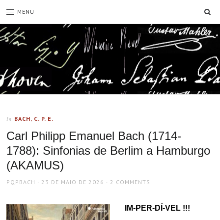
SE
MENU
BACH, C. P. E.
In
Carl Philipp Emanuel Bach (1714-
1788): Sinfonias de Berlim a Hamburgo
(AKAMUS)
AUTHOR
POSTED
PQPBACH
23 DE MAIO DE 2026
2 COMMENTS
ON
IM-PER-DÍ-VEL !!!