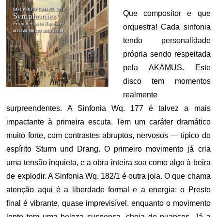
Que compositor e que
orquestra! Cada sinfonia
tendo personalidade
própria sendo respeitada
pela AKAMUS. Este
disco tem momentos
realmente
surpreendentes. A Sinfonia Wq. 177 é talvez a mais
impactante à primeira escuta. Tem um caráter dramático
muito forte, com contrastes abruptos, nervosos — típico do
espírito Sturm und Drang. O primeiro movimento já cria
uma tensão inquieta, e a obra inteira soa como algo à beira
de explodir. A Sinfonia Wq. 182/1 é outra joia. O que chama
atenção aqui é a liberdade formal e a energia: o Presto
final é vibrante, quase imprevisível, enquanto o movimento
lento tem uma beleza suspensa, cheia de nuances. Já a