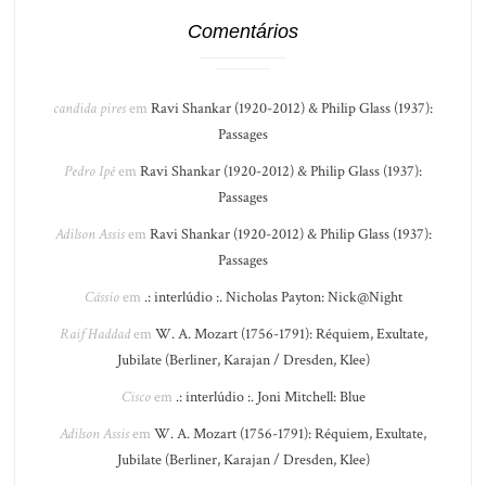
Comentários
candida pires
em
Ravi Shankar (1920-2012) & Philip Glass (1937):
Passages
Pedro Ipê
em
Ravi Shankar (1920-2012) & Philip Glass (1937):
Passages
Adilson Assis
em
Ravi Shankar (1920-2012) & Philip Glass (1937):
Passages
Cássio
em
.: interlúdio :. Nicholas Payton: Nick@Night
Raif Haddad
em
W. A. Mozart (1756-1791): Réquiem, Exultate,
Jubilate (Berliner, Karajan / Dresden, Klee)
Cisco
em
.: interlúdio :. Joni Mitchell: Blue
Adilson Assis
em
W. A. Mozart (1756-1791): Réquiem, Exultate,
Jubilate (Berliner, Karajan / Dresden, Klee)