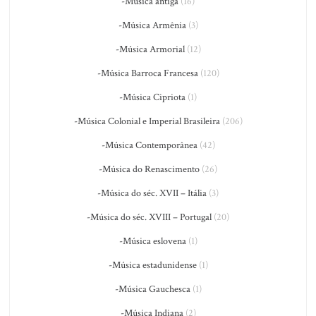
-Música antiga
(16)
-Música Armênia
(3)
-Música Armorial
(12)
-Música Barroca Francesa
(120)
-Música Cipriota
(1)
-Música Colonial e Imperial Brasileira
(206)
-Música Contemporânea
(42)
-Música do Renascimento
(26)
-Música do séc. XVII – Itália
(3)
-Música do séc. XVIII – Portugal
(20)
-Música eslovena
(1)
-Música estadunidense
(1)
-Música Gauchesca
(1)
-Música Indiana
(2)