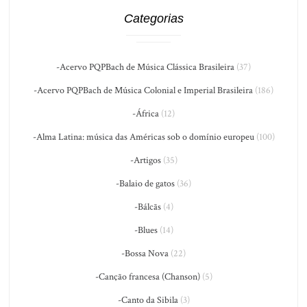
Categorias
-Acervo PQPBach de Música Clássica Brasileira
(37)
-Acervo PQPBach de Música Colonial e Imperial Brasileira
(186)
-África
(12)
-Alma Latina: música das Américas sob o domínio europeu
(100)
-Artigos
(35)
-Balaio de gatos
(36)
-Bálcãs
(4)
-Blues
(14)
-Bossa Nova
(22)
-Canção francesa (Chanson)
(5)
-Canto da Sibila
(3)