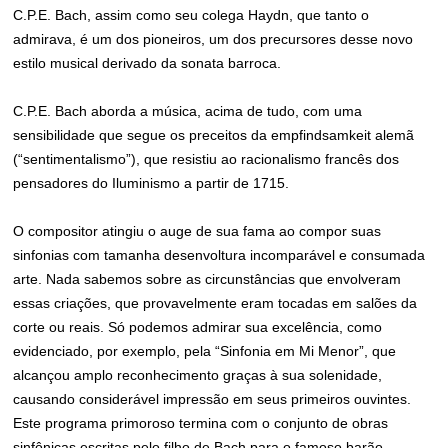
C.P.E. Bach, assim como seu colega Haydn, que tanto o
admirava, é um dos pioneiros, um dos precursores desse novo
estilo musical derivado da sonata barroca.
C.P.E. Bach aborda a música, acima de tudo, com uma
sensibilidade que segue os preceitos da empfindsamkeit alemã
(“sentimentalismo”), que resistiu ao racionalismo francês dos
pensadores do Iluminismo a partir de 1715.
O compositor atingiu o auge de sua fama ao compor suas
sinfonias com tamanha desenvoltura incomparável e consumada
arte. Nada sabemos sobre as circunstâncias que envolveram
essas criações, que provavelmente eram tocadas em salões da
corte ou reais. Só podemos admirar sua excelência, como
evidenciado, por exemplo, pela “Sinfonia em Mi Menor”, que
alcançou amplo reconhecimento graças à sua solenidade,
causando considerável impressão em seus primeiros ouvintes.
Este programa primoroso termina com o conjunto de obras
sinfônicas escritas pelo filho de Bach para o famoso barão