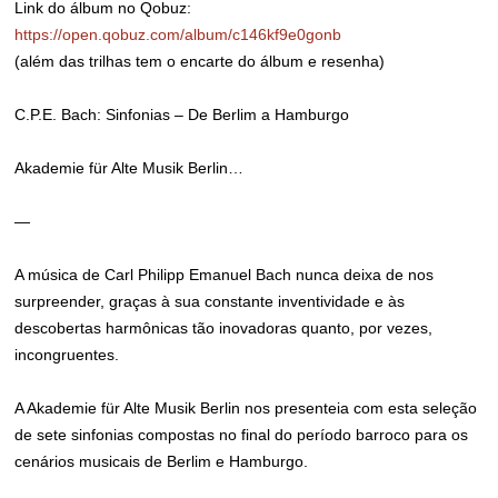
Link do álbum no Qobuz:
https://open.qobuz.com/album/c146kf9e0gonb
(além das trilhas tem o encarte do álbum e resenha)
C.P.E. Bach: Sinfonias – De Berlim a Hamburgo
Akademie für Alte Musik Berlin…
—
A música de Carl Philipp Emanuel Bach nunca deixa de nos
surpreender, graças à sua constante inventividade e às
descobertas harmônicas tão inovadoras quanto, por vezes,
incongruentes.
A Akademie für Alte Musik Berlin nos presenteia com esta seleção
de sete sinfonias compostas no final do período barroco para os
cenários musicais de Berlim e Hamburgo.