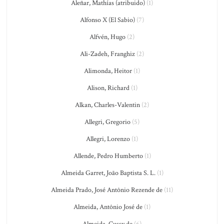
Aleñar, Mathías (atribuido)
(1)
Alfonso X (El Sabio)
(7)
Alfvén, Hugo
(2)
Ali-Zadeh, Franghiz
(2)
Alimonda, Heitor
(1)
Alison, Richard
(1)
Alkan, Charles-Valentin
(2)
Allegri, Gregorio
(5)
Allegri, Lorenzo
(1)
Allende, Pedro Humberto
(1)
Almeida Garret, João Baptista S. L.
(1)
Almeida Prado, José Antônio Rezende de
(11)
Almeida, Antônio José de
(1)
Almeida, Cussy de
(6)