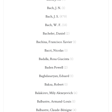
Bach, J. N.
(1)
Bach, J. S.
(870)
Bach, W. F.
(33)
Bacheler, Daniel
(2)
Bachixa, Francisco Xavier
(1)
Bacri, Nicolas
(1)
Badalla, Rosa Giacinta
(1)
Baden Powell
(2)
Baghdasaryan, Eduard
(1)
Baksa, Robert
(1)
Balakirev, Mily Alexeyevich
(6)
Balbastre, Armand-Louis
(1)
Balbastre, Claude-Bénigne
(4)