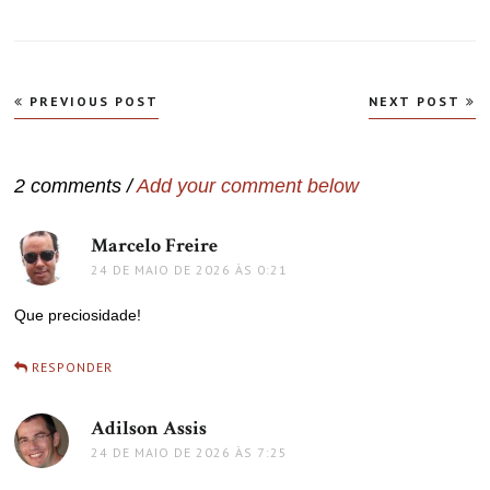
Navegação
PREVIOUS POST
NEXT POST
de
Post
2 comments /
Add your comment below
Marcelo Freire
disse:
24 DE MAIO DE 2026 ÀS 0:21
Que preciosidade!
RESPONDER
Adilson Assis
disse:
24 DE MAIO DE 2026 ÀS 7:25