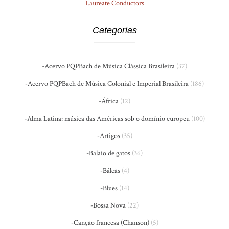
Laureate Conductors
Categorias
-Acervo PQPBach de Música Clássica Brasileira
(37)
-Acervo PQPBach de Música Colonial e Imperial Brasileira
(186)
-África
(12)
-Alma Latina: música das Américas sob o domínio europeu
(100)
-Artigos
(35)
-Balaio de gatos
(36)
-Bálcãs
(4)
-Blues
(14)
-Bossa Nova
(22)
-Canção francesa (Chanson)
(5)