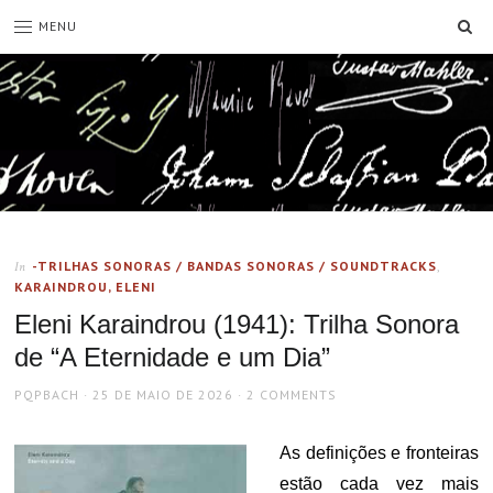
SE
MENU
-TRILHAS SONORAS / BANDAS SONORAS / SOUNDTRACKS
,
In
KARAINDROU, ELENI
Eleni Karaindrou (1941): Trilha Sonora
de “A Eternidade e um Dia”
AUTHOR
POSTED
PQPBACH
25 DE MAIO DE 2026
2 COMMENTS
ON
As definições e fronteiras
estão cada vez mais