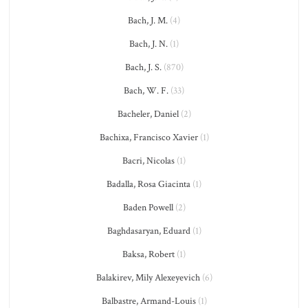
Bach, J. M.
(4)
Bach, J. N.
(1)
Bach, J. S.
(870)
Bach, W. F.
(33)
Bacheler, Daniel
(2)
Bachixa, Francisco Xavier
(1)
Bacri, Nicolas
(1)
Badalla, Rosa Giacinta
(1)
Baden Powell
(2)
Baghdasaryan, Eduard
(1)
Baksa, Robert
(1)
Balakirev, Mily Alexeyevich
(6)
Balbastre, Armand-Louis
(1)