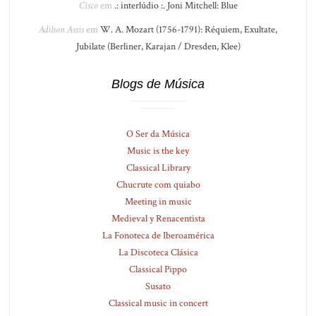
Cisco
em
.: interlúdio :. Joni Mitchell: Blue
Adilson Assis
em
W. A. Mozart (1756-1791): Réquiem, Exultate,
Jubilate (Berliner, Karajan / Dresden, Klee)
Blogs de Música
O Ser da Música
Music is the key
Classical Library
Chucrute com quiabo
Meeting in music
Medieval y Renacentista
La Fonoteca de Iberoamérica
La Discoteca Clásica
Classical Pippo
Susato
Classical music in concert