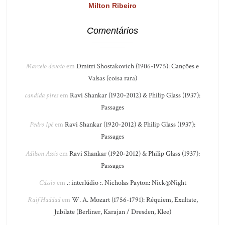
Milton Ribeiro
Comentários
Marcelo devoto
em
Dmitri Shostakovich (1906-1975): Canções e
Valsas (coisa rara)
candida pires
em
Ravi Shankar (1920-2012) & Philip Glass (1937):
Passages
Pedro Ipê
em
Ravi Shankar (1920-2012) & Philip Glass (1937):
Passages
Adilson Assis
em
Ravi Shankar (1920-2012) & Philip Glass (1937):
Passages
Cássio
em
.: interlúdio :. Nicholas Payton: Nick@Night
Raif Haddad
em
W. A. Mozart (1756-1791): Réquiem, Exultate,
Jubilate (Berliner, Karajan / Dresden, Klee)