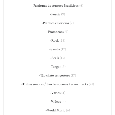
-Partituras de Autores Brasileiros
(6)
-Poesia
(9)
-Prêmios e Sorteios
(7)
-Promoções
(9)
-Rock
(28)
-Samba
(17)
-Sei lá
(13)
-Tango
(17)
-Tão chato ser gostoso
(17)
-Trilhas sonoras / bandas sonoras / soundtracks
(41)
-Vários
(4)
-Vídeos
(4)
-World Music
(6)