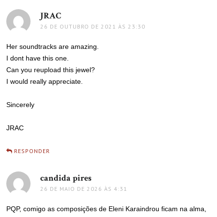
JRAC
disse:
26 DE OUTUBRO DE 2021 ÀS 23:30
Her soundtracks are amazing.
I dont have this one.
Can you reupload this jewel?
I would really appreciate.
Sincerely
JRAC
RESPONDER
candida pires
disse:
26 DE MAIO DE 2026 ÀS 4:31
PQP, comigo as composições de Eleni Karaindrou ficam na alma,