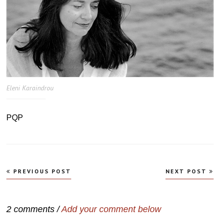
Eleni Karaindrou
PQP
Navegação
PREVIOUS POST
NEXT POST
de
Post
2 comments /
Add your comment below