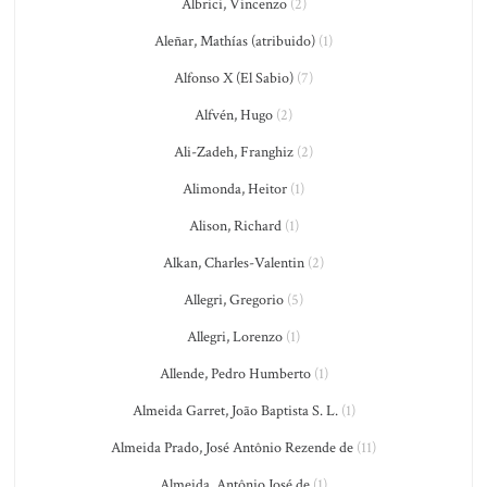
Albrici, Vincenzo
(2)
Aleñar, Mathías (atribuido)
(1)
Alfonso X (El Sabio)
(7)
Alfvén, Hugo
(2)
Ali-Zadeh, Franghiz
(2)
Alimonda, Heitor
(1)
Alison, Richard
(1)
Alkan, Charles-Valentin
(2)
Allegri, Gregorio
(5)
Allegri, Lorenzo
(1)
Allende, Pedro Humberto
(1)
Almeida Garret, João Baptista S. L.
(1)
Almeida Prado, José Antônio Rezende de
(11)
Almeida, Antônio José de
(1)