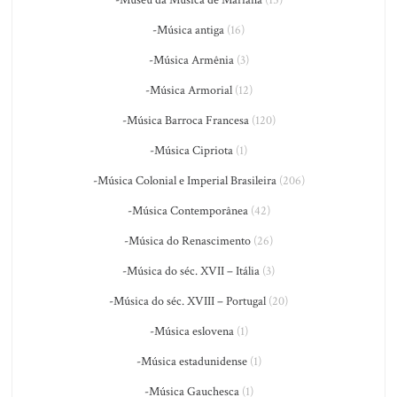
-Música antiga
(16)
-Música Armênia
(3)
-Música Armorial
(12)
-Música Barroca Francesa
(120)
-Música Cipriota
(1)
-Música Colonial e Imperial Brasileira
(206)
-Música Contemporânea
(42)
-Música do Renascimento
(26)
-Música do séc. XVII – Itália
(3)
-Música do séc. XVIII – Portugal
(20)
-Música eslovena
(1)
-Música estadunidense
(1)
-Música Gauchesca
(1)