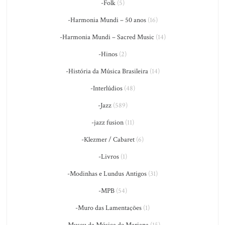
-Folk
(5)
-Harmonia Mundi – 50 anos
(16)
-Harmonia Mundi – Sacred Music
(14)
-Hinos
(2)
-História da Música Brasileira
(14)
-Interlúdios
(48)
-Jazz
(589)
-jazz fusion
(11)
-Klezmer / Cabaret
(6)
-Livros
(1)
-Modinhas e Lundus Antigos
(31)
-MPB
(54)
-Muro das Lamentações
(1)
-Museu da Música de Mariana
(15)