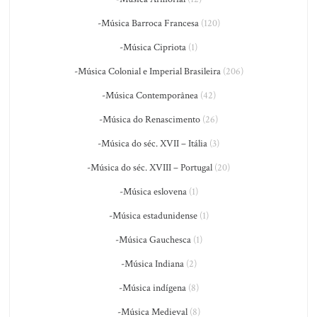
-Música Barroca Francesa
(120)
-Música Cipriota
(1)
-Música Colonial e Imperial Brasileira
(206)
-Música Contemporânea
(42)
-Música do Renascimento
(26)
-Música do séc. XVII – Itália
(3)
-Música do séc. XVIII – Portugal
(20)
-Música eslovena
(1)
-Música estadunidense
(1)
-Música Gauchesca
(1)
-Música Indiana
(2)
-Música indígena
(8)
-Música Medieval
(8)