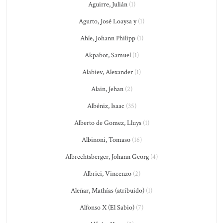
Aguirre, Julián
(1)
Agurto, José Loaysa y
(1)
Ahle, Johann Philipp
(1)
Akpabot, Samuel
(1)
Alabiev, Alexander
(1)
Alain, Jehan
(2)
Albéniz, Isaac
(35)
Alberto de Gomez, Lluys
(1)
Albinoni, Tomaso
(16)
Albrechtsberger, Johann Georg
(4)
Albrici, Vincenzo
(2)
Aleñar, Mathías (atribuido)
(1)
Alfonso X (El Sabio)
(7)