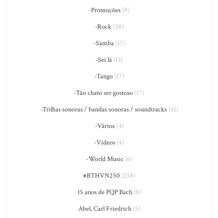
-Promoções
(9)
-Rock
(28)
-Samba
(17)
-Sei lá
(13)
-Tango
(17)
-Tão chato ser gostoso
(17)
-Trilhas sonoras / bandas sonoras / soundtracks
(41)
-Vários
(4)
-Vídeos
(4)
-World Music
(6)
#BTHVN250
(258)
15 anos de PQP Bach
(8)
Abel, Carl Friedrich
(5)