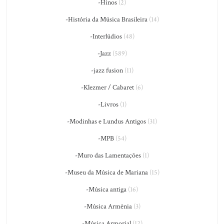
-Hinos
(2)
-História da Música Brasileira
(14)
-Interlúdios
(48)
-Jazz
(589)
-jazz fusion
(11)
-Klezmer / Cabaret
(6)
-Livros
(1)
-Modinhas e Lundus Antigos
(31)
-MPB
(54)
-Muro das Lamentações
(1)
-Museu da Música de Mariana
(15)
-Música antiga
(16)
-Música Armênia
(3)
-Música Armorial
(12)