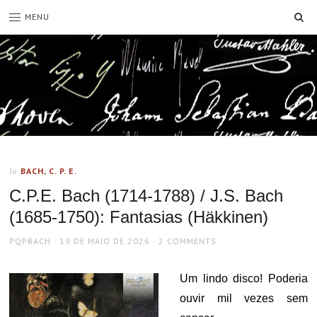
SE
MENU
BACH, C. P. E.
In
C.P.E. Bach (1714-1788) / J.S. Bach
(1685-1750): Fantasias (Häkkinen)
AUTHOR
POSTED
PQPBACH
19 DE MAIO DE 2026
2 COMMENTS
ON
Um lindo disco! Poderia
ouvir mil vezes sem