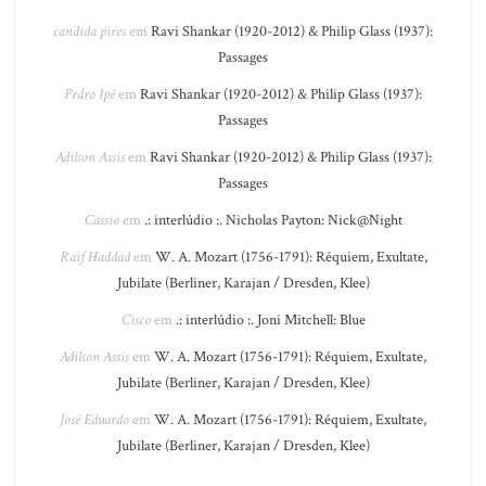
candida pires
em
Ravi Shankar (1920-2012) & Philip Glass (1937):
Passages
Pedro Ipê
em
Ravi Shankar (1920-2012) & Philip Glass (1937):
Passages
Adilson Assis
em
Ravi Shankar (1920-2012) & Philip Glass (1937):
Passages
Cássio
em
.: interlúdio :. Nicholas Payton: Nick@Night
Raif Haddad
em
W. A. Mozart (1756-1791): Réquiem, Exultate,
Jubilate (Berliner, Karajan / Dresden, Klee)
Cisco
em
.: interlúdio :. Joni Mitchell: Blue
Adilson Assis
em
W. A. Mozart (1756-1791): Réquiem, Exultate,
Jubilate (Berliner, Karajan / Dresden, Klee)
José Eduardo
em
W. A. Mozart (1756-1791): Réquiem, Exultate,
Jubilate (Berliner, Karajan / Dresden, Klee)