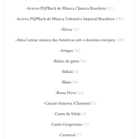
-Acervo PQPBach de Música Clássica Brasileira
(37)
-Acervo PQPBach de Música Colonial e Imperial Brasileira
(186)
-África
(12)
-Alma Latina: música das Américas sob o domínio europeu
(100)
-Artigos
(35)
-Balaio de gatos
(36)
-Bálcãs
(4)
-Blues
(14)
-Bossa Nova
(22)
-Canção francesa (Chanson)
(5)
-Canto da Sibila
(3)
-Canto Gregoriano
(13)
-Carnaval
(7)