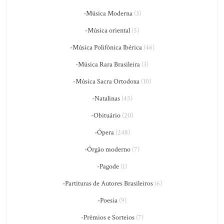
-Música Moderna
(3)
-Música oriental
(5)
-Música Polifônica Ibérica
(46)
-Música Rara Brasileira
(3)
-Música Sacra Ortodoxa
(10)
-Natalinas
(45)
-Obituário
(20)
-Ópera
(248)
-Órgão moderno
(7)
-Pagode
(1)
-Partituras de Autores Brasileiros
(6)
-Poesia
(9)
-Prêmios e Sorteios
(7)