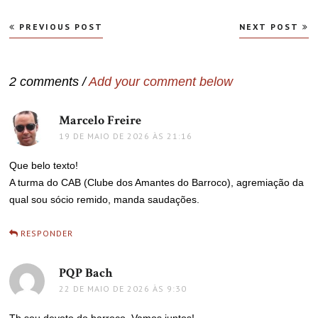
Navegação
PREVIOUS POST
NEXT POST
de
Post
2 comments /
Add your comment below
Marcelo Freire
disse:
19 DE MAIO DE 2026 ÀS 21:16
Que belo texto!
A turma do CAB (Clube dos Amantes do Barroco), agremiação da
qual sou sócio remido, manda saudações.
RESPONDER
PQP Bach
disse:
22 DE MAIO DE 2026 ÀS 9:30
Tb sou devoto do barroco. Vamos juntos!