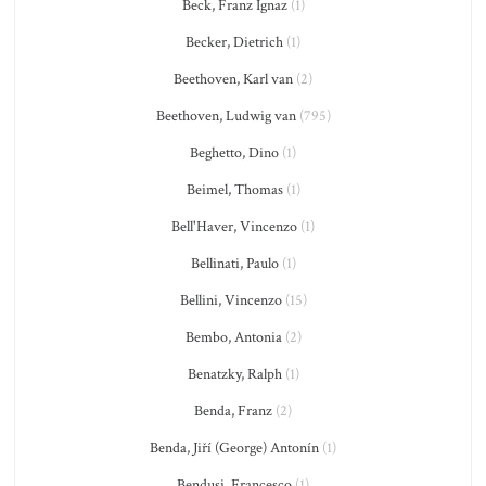
Beck, Franz Ignaz
(1)
Becker, Dietrich
(1)
Beethoven, Karl van
(2)
Beethoven, Ludwig van
(795)
Beghetto, Dino
(1)
Beimel, Thomas
(1)
Bell'Haver, Vincenzo
(1)
Bellinati, Paulo
(1)
Bellini, Vincenzo
(15)
Bembo, Antonia
(2)
Benatzky, Ralph
(1)
Benda, Franz
(2)
Benda, Jiří (George) Antonín
(1)
Bendusi, Francesco
(1)