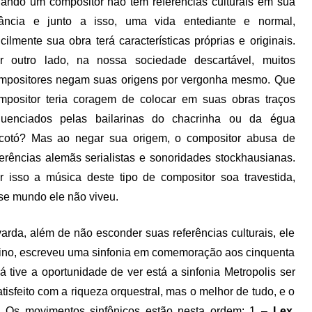
ando um compositor não tem referências culturais em sua
fância e junto a isso, uma vida entediante e normal,
ficilmente sua obra terá características próprias e originais.
r outro lado, na nossa sociedade descartável, muitos
mpositores negam suas origens por vergonha mesmo. Que
mpositor teria coragem de colocar em suas obras traços
fluenciados pelas bailarinas do chacrinha ou da égua
cotó? Mas ao negar sua origem, o compositor abusa de
ferências alemãs serialistas e sonoridades stockhausianas.
r isso a música deste tipo de compositor soa travestida,
se mundo ele não viveu.
rda, além de não esconder suas referências culturais, ele
no, escreveu uma sinfonia em comemoração aos cinquenta
 tive a oportunidade de ver está a sinfonia Metropolis ser
isfeito com a riqueza orquestral, mas o melhor de tudo, e o
. Os movimentos sinfônicos estão nesta ordem: 1 –
Lex
,