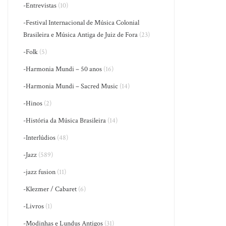
-Entrevistas
(10)
-Festival Internacional de Música Colonial
Brasileira e Música Antiga de Juiz de Fora
(23)
-Folk
(5)
-Harmonia Mundi – 50 anos
(16)
-Harmonia Mundi – Sacred Music
(14)
-Hinos
(2)
-História da Música Brasileira
(14)
-Interlúdios
(48)
-Jazz
(589)
-jazz fusion
(11)
-Klezmer / Cabaret
(6)
-Livros
(1)
-Modinhas e Lundus Antigos
(31)