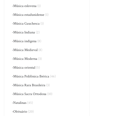
-Música eslovena
(1)
-Música estadunidense
(1)
-Música Gauchesca
(1)
-Música Indiana
(2)
-Música indígena
(8)
-Música Medieval
(8)
-Música Moderna
(3)
-Música oriental
(5)
-Música Polifônica Ibérica
(46)
-Música Rara Brasileira
(3)
-Música Sacra Ortodoxa
(10)
-Natalinas
(45)
-Obituário
(20)