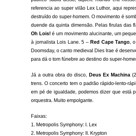
referencia ao super vilão Lex Luthor, aqui repr
destruído do super-homem. O movimento é sombr
duende da quinta dimensão. Pelas firulas das fl
Oh Lois!
é um movimento alucinante, um pequen
à jornalista Lois Lane. 5 –
Red Cape Tango
, 
Doomsday, o canto medieval Dies Irae é desenvolv
para dá o tom fúnebre ao destino do super-home
Já a outra obra do disco,
Deus Ex Machina
(2
trens. O concerto tem o padrão rápido-lento-ráp
em pé de igualdade, podemos dizer que está p
orquestra. Muito empolgante.
Faixas:
1. Metropolis Symphony: I. Lex
2. Metropolis Symphony: II. Krypton