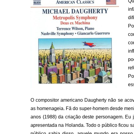
Qu
in
di
Po
co
co
in
po
re
Po
es
O compositor americano Daugherty não se acova
as homenageia. Fã do super-homem desde meni
anos (1988) da criação deste personagem. Eu já
apresentada na Holanda. Todo o público ficou sat
público sabia disso, aquele mundo era nosso