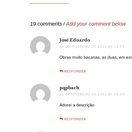
de
Post
19 comments /
Add your comment below
José Eduardo
disse:
15 DE FEVEREIRO DE 2012 ÀS 13:53
Obras muito bacanas, as duas, em exc
RESPONDER
pqpbach
disse:
15 DE FEVEREIRO DE 2012 ÀS 14:09
Adorei a descrição.
RESPONDER