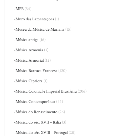
-MPB
(54)
-Muro das Lamentações
(1)
-Museu da Música de Mariana
(15)
-Música antiga
(16)
-Música Armênia
(3)
-Música Armorial
(12)
-Música Barroca Francesa
(120)
-Música Cipriota
(1)
-Música Colonial e Imperial Brasileira
(206)
-Música Contemporânea
(42)
-Música do Renascimento
(26)
-Música do séc. XVII – Itália
(3)
-Música do séc. XVIII – Portugal
(20)