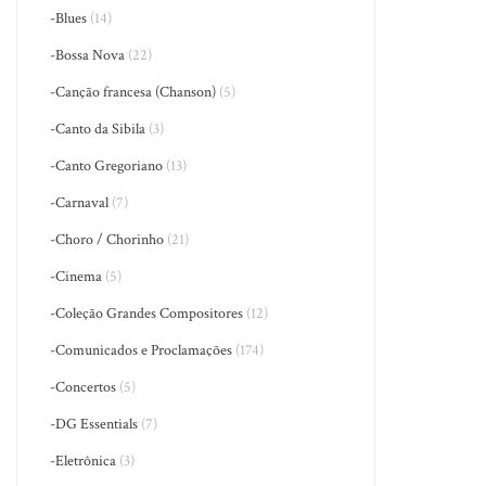
-Blues
(14)
-Bossa Nova
(22)
-Canção francesa (Chanson)
(5)
-Canto da Sibila
(3)
-Canto Gregoriano
(13)
-Carnaval
(7)
-Choro / Chorinho
(21)
-Cinema
(5)
-Coleção Grandes Compositores
(12)
-Comunicados e Proclamações
(174)
-Concertos
(5)
-DG Essentials
(7)
-Eletrônica
(3)