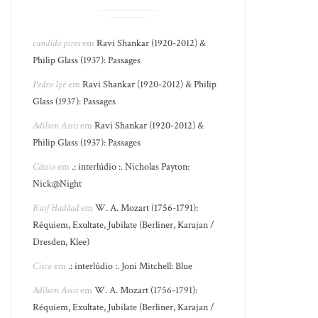
candida pires
em
Ravi Shankar (1920-2012) &
Philip Glass (1937): Passages
Pedro Ipê
em
Ravi Shankar (1920-2012) & Philip
Glass (1937): Passages
Adilson Assis
em
Ravi Shankar (1920-2012) &
Philip Glass (1937): Passages
Cássio
em
.: interlúdio :. Nicholas Payton:
Nick@Night
Raif Haddad
em
W. A. Mozart (1756-1791):
Réquiem, Exultate, Jubilate (Berliner, Karajan /
Dresden, Klee)
Cisco
em
.: interlúdio :. Joni Mitchell: Blue
Adilson Assis
em
W. A. Mozart (1756-1791):
Réquiem, Exultate, Jubilate (Berliner, Karajan /