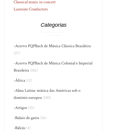
Classical music in concert
Laureate Conductors
Categorias
-Acervo PQPBach de Música Clássica Brasileira
(37)
-Acervo PQPBach de Música Colonial e Imperial
Brasileira
(186)
-África
(12)
-Alma Latina: música das Américas sob o
domínio europeu
(100)
-Artigos
(35)
-Balaio de gatos
(36)
-Bálcãs
(4)