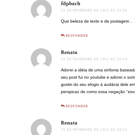
fdpbach
disse:
15 DE FEVEREIRO DE 2012 ÀS 19:01
Que beleza de texto e de postagem… fi
RESPONDER
Renata
disse:
15 DE FEVEREIRO DE 2012 ÀS 20:24
Adorei a idéia de uma sinfonia basead
seu post fui no youtube e adorei o so
gostei do seu elogio à audácia dele em
perspicaz de como essa negação “esva
RESPONDER
Renata
disse:
15 DE FEVEREIRO DE 2012 ÀS 20:25