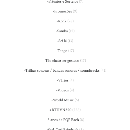
-Prêmios e Sorteios
(7)
-Promoções
(9)
-Rock
(28)
-Samba
(17)
-Sei lá
(13)
-Tango
(17)
-Tão chato ser gostoso
(17)
-Trilhas sonoras / bandas sonoras / soundtracks
(41)
-Vários
(4)
-Vídeos
(4)
-World Music
(6)
#BTHVN250
(258)
15 anos de PQP Bach
(8)
Abel, Carl Friedrich
(5)