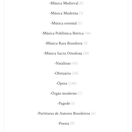
-Música Medieval
(8)
-Música Moderna
(3)
-Música oriental
(5)
-Música Polifônica Ibérica
(46)
-Música Rara Brasileira
(3)
-Música Sacra Ortodoxa
(10)
-Natalinas
(45)
-Obituário
(20)
-Ópera
(248)
-Órgão moderno
(7)
-Pagode
(1)
-Partituras de Autores Brasileiros
(6)
-Poesia
(9)