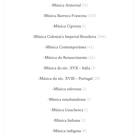
-Música Armorial
(12)
-Música Barroca Francesa
(120)
-Música Cipriota
(1)
-Música Colonial e Imperial Brasileira
(206)
-Música Contemporânea
(42)
-Música do Renascimento
(26)
-Música do séc. XVII – Itália
(3)
-Música do séc. XVIII – Portugal
(20)
-Música eslovena
(1)
-Música estadunidense
(1)
-Música Gauchesca
(1)
-Música Indiana
(2)
-Música indígena
(8)