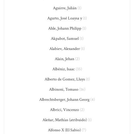
Aguirre, Julián
(1)
Agurto, José Loaysa y
(1)
Ahle, Johann Philipp
(1)
Akpabot, Samuel
(1)
Alabiev, Alexander
(1)
Alain, Jehan
(2)
Albéniz, Isaac
(35)
Alberto de Gomez, Lluys
(1)
Albinoni, Tomaso
(16)
Albrechtsberger, Johann Georg
(4)
Albrici, Vincenzo
(2)
Aleñar, Mathías (atribuido)
(1)
Alfonso X (El Sabio)
(7)