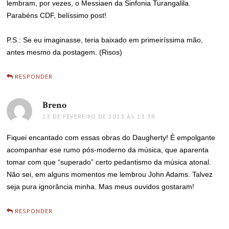
lembram, por vezes, o Messiaen da Sinfonia Turangalila.
Parabéns CDF, belíssimo post!
P.S.: Se eu imaginasse, teria baixado em primeiríssima mão,
antes mesmo da postagem. (Risos)
RESPONDER
Breno
disse:
23 DE FEVEREIRO DE 2013 ÀS 13:39
Fiquei encantado com essas obras do Daugherty! É empolgante
acompanhar ese rumo pós-moderno da música, que aparenta
tomar com que “superado” certo pedantismo da música atonal.
Não sei, em alguns momentos me lembrou John Adams. Talvez
seja pura ignorância minha. Mas meus ouvidos gostaram!
RESPONDER