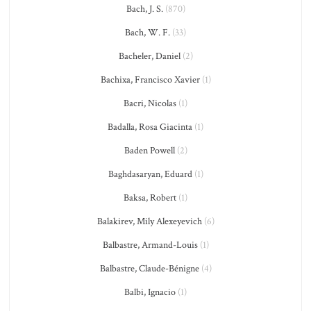
Bach, J. S.
(870)
Bach, W. F.
(33)
Bacheler, Daniel
(2)
Bachixa, Francisco Xavier
(1)
Bacri, Nicolas
(1)
Badalla, Rosa Giacinta
(1)
Baden Powell
(2)
Baghdasaryan, Eduard
(1)
Baksa, Robert
(1)
Balakirev, Mily Alexeyevich
(6)
Balbastre, Armand-Louis
(1)
Balbastre, Claude-Bénigne
(4)
Balbi, Ignacio
(1)