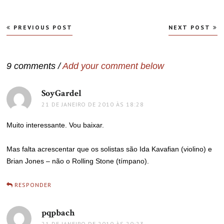
Navegação
PREVIOUS POST
NEXT POST
de
Post
9 comments /
Add your comment below
SoyGardel
disse:
21 DE JANEIRO DE 2010 ÀS 18:28
Muito interessante. Vou baixar.
Mas falta acrescentar que os solistas são Ida Kavafian (violino) e
Brian Jones – não o Rolling Stone (tímpano).
RESPONDER
pqpbach
disse:
21 DE JANEIRO DE 2010 ÀS 20:23