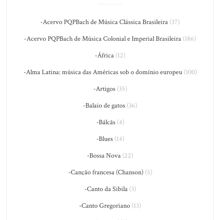
-Acervo PQPBach de Música Clássica Brasileira
(37)
-Acervo PQPBach de Música Colonial e Imperial Brasileira
(186)
-África
(12)
-Alma Latina: música das Américas sob o domínio europeu
(100)
-Artigos
(35)
-Balaio de gatos
(36)
-Bálcãs
(4)
-Blues
(14)
-Bossa Nova
(22)
-Canção francesa (Chanson)
(5)
-Canto da Sibila
(3)
-Canto Gregoriano
(13)