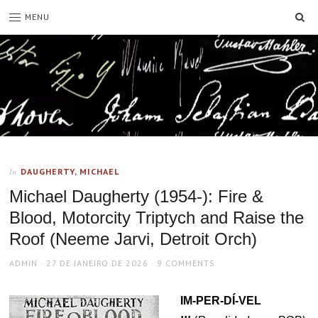
SE
MENU
DAUGHERTY, MICHAEL
In
Michael Daugherty (1954-): Fire &
Blood, Motorcity Triptych and Raise the
Roof (Neeme Jarvi, Detroit Orch)
AUTHOR
POSTED
ADMIN
27 DE JANEIRO DE 2026
9 COMMENTS
ON
IM-PER-DÍ-VEL