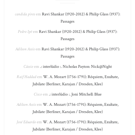
candida pires
em
Ravi Shankar (1920-2012) & Philip Glass (1937):
Passages
Pedro Ipê
em
Ravi Shankar (1920-2012) & Philip Glass (1937):
Passages
Adilson Assis
em
Ravi Shankar (1920-2012) & Philip Glass (1937):
Passages
Cássio
em
.: interlúdio :. Nicholas Payton: Nick@Night
Raif Haddad
em
W. A. Mozart (1756-1791): Réquiem, Exultate,
Jubilate (Berliner, Karajan / Dresden, Klee)
Cisco
em
.: interlúdio :. Joni Mitchell: Blue
Adilson Assis
em
W. A. Mozart (1756-1791): Réquiem, Exultate,
Jubilate (Berliner, Karajan / Dresden, Klee)
José Eduardo
em
W. A. Mozart (1756-1791): Réquiem, Exultate,
Jubilate (Berliner, Karajan / Dresden, Klee)