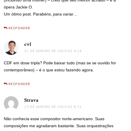
(incluindo uma mulher) – creio que seu melhor achado – e a
ópera Jackie O.
Um ótimo post. Parabéns, para variar…
RESPONDER
cvl
disse:
22 DE JANEIRO DE 2010 ÀS 0:14
CDF em dose tripla? Pode baixar tudo (mas se se ouvido for
contemporâneo) – é o que estou fazendo agora.
RESPONDER
Strava
disse:
23 DE JANEIRO DE 2010 ÀS 8:31
Não conhecia esse compositor norte-americano. Suas
composições me agradaram bastante. Suas orquestrações