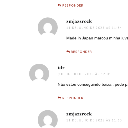
RESPONDER
zmjazzrock
disse:
11 DE JULHO DE 2025 ÀS 11:34
Made in Japan marcou minha juv
RESPONDER
tdr
disse:
9 DE JULHO DE 2025 ÀS 12:01
Não estou conseguindo baixar, pede p
RESPONDER
zmjazzrock
disse:
11 DE JULHO DE 2025 ÀS 11:33