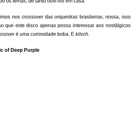
do os temas, de tanto ouvi-los em casa.
vimos nos
crossover
das orquestras brasileiras, nossa, isso
o que este disco apenas possa interessar aos nostálgicos
ossover
é uma curiosidade boba. E
kitsch
.
c of Deep Purple