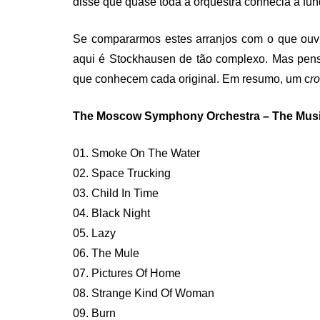
disse que quase toda a orquestra conhecia a fun
Se compararmos estes arranjos com o que ou
aqui é Stockhausen de tão complexo. Mas pens
que conhecem cada original. Em resumo, um c
r
The Moscow Symphony Orchestra – The Musi
01. Smoke On The Water
02. Space Trucking
03. Child In Time
04. Black Night
05. Lazy
06. The Mule
07. Pictures Of Home
08. Strange Kind Of Woman
09. Burn