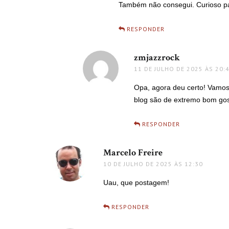
Também não consegui. Curioso par
RESPONDER
zmjazzrock
disse:
11 DE JULHO DE 2025 ÀS 20:
Opa, agora deu certo! Vamos 
blog são de extremo bom gos
RESPONDER
Marcelo Freire
disse:
10 DE JULHO DE 2025 ÀS 12:30
Uau, que postagem!
RESPONDER