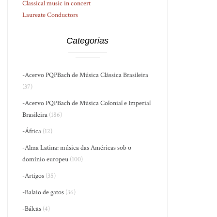
Classical music in concert
Laureate Conductors
Categorias
-Acervo PQPBach de Música Clássica Brasileira
(37)
-Acervo PQPBach de Música Colonial e Imperial
Brasileira
(186)
-África
(12)
-Alma Latina: música das Américas sob o
domínio europeu
(100)
-Artigos
(35)
-Balaio de gatos
(36)
-Bálcãs
(4)