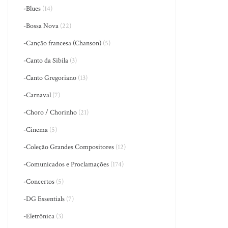
-Blues
(14)
-Bossa Nova
(22)
-Canção francesa (Chanson)
(5)
-Canto da Sibila
(3)
-Canto Gregoriano
(13)
-Carnaval
(7)
-Choro / Chorinho
(21)
-Cinema
(5)
-Coleção Grandes Compositores
(12)
-Comunicados e Proclamações
(174)
-Concertos
(5)
-DG Essentials
(7)
-Eletrônica
(3)