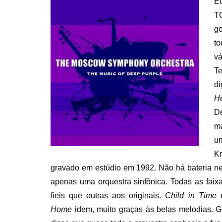
Eu
T
go
to
vá
Te
d
H
D
ma
u
Kr
gravado em estúdio em 1992. Não há bateria ne
apenas uma orquestra sinfônica. Todas as fai
fieis que outras aos originais.
Child in Time
é
Home
idem, muito graças às belas melodias. 