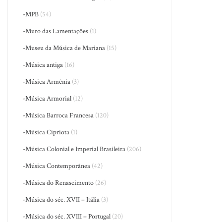
-MPB
(54)
-Muro das Lamentações
(1)
-Museu da Música de Mariana
(15)
-Música antiga
(16)
-Música Armênia
(3)
-Música Armorial
(12)
-Música Barroca Francesa
(120)
-Música Cipriota
(1)
-Música Colonial e Imperial Brasileira
(206)
-Música Contemporânea
(42)
-Música do Renascimento
(26)
-Música do séc. XVII – Itália
(3)
-Música do séc. XVIII – Portugal
(20)