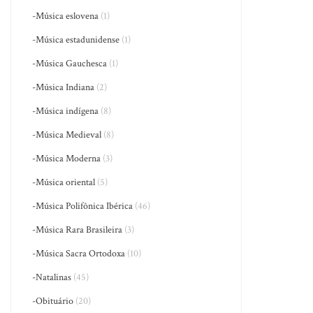
-Música eslovena
(1)
-Música estadunidense
(1)
-Música Gauchesca
(1)
-Música Indiana
(2)
-Música indígena
(8)
-Música Medieval
(8)
-Música Moderna
(3)
-Música oriental
(5)
-Música Polifônica Ibérica
(46)
-Música Rara Brasileira
(3)
-Música Sacra Ortodoxa
(10)
-Natalinas
(45)
-Obituário
(20)