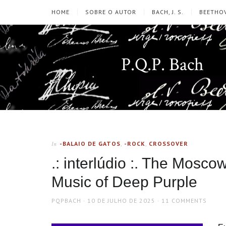
HOME
SOBRE O AUTOR
BACH, J. S.
BEETHOV
P.Q.P. Bach
-BALAIO DE GATOS
,
-ROCK
,
CROSSOVER
In
.: interlúdio :. The Mos
Music of Deep Purple
AUTHOR
POSTED
PQPBACH
10 DE JULHO DE 2025
11 COMMENTS
ON