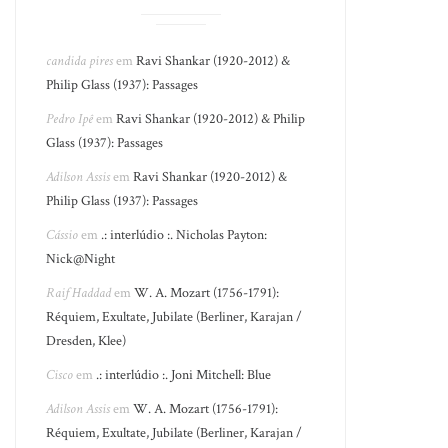
candida pires
em
Ravi Shankar (1920-2012) &
Philip Glass (1937): Passages
Pedro Ipê
em
Ravi Shankar (1920-2012) & Philip
Glass (1937): Passages
Adilson Assis
em
Ravi Shankar (1920-2012) &
Philip Glass (1937): Passages
Cássio
em
.: interlúdio :. Nicholas Payton:
Nick@Night
Raif Haddad
em
W. A. Mozart (1756-1791):
Réquiem, Exultate, Jubilate (Berliner, Karajan /
Dresden, Klee)
Cisco
em
.: interlúdio :. Joni Mitchell: Blue
Adilson Assis
em
W. A. Mozart (1756-1791):
Réquiem, Exultate, Jubilate (Berliner, Karajan /