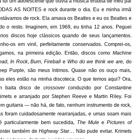
 fui um adolescente que ouvia a música erudita de meu pai
ODAS AS NOITES e rock durante o dia. Eu e minha irmã
stávamos de rock. Ela amava os Beatles e eu os Beatles e
do o resto. Imaginem, em 1969, eu tinha 12 anos. Peguei
rios discos hoje clássicos quando de seus lançamentos.
nho-os em vinil, perfeitamente conservados. Comprei-os,
igamos, na primeira edição. Então, discos como
Machine
ead
,
In Rock
,
Burn
,
Fireball
e
Who do we think we are,
do
eep Purple, são meus íntimos. Quase não os ouço mais,
s eles estão na minha discoteca. O que temos aqui? Ora,
m baita disco de
crossover
conduzido por Constantine
imets e arranjado por Stephen Reeve e Martin Riley. Foi
m guitarra — não há, de fato, nenhum instrumento de rock,
xas foram cuidadosamente rearranjadas, e umas soam mais
 particularmente bem sucedida,
The Mule
e
Pictures of
Gostei também de
Highway Star
… Não pude evitar. Krimets