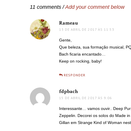
11 comments /
Add your comment below
Rameau
disse:
13 DE ABRIL DE 2017 ÀS 11:53
Gente,
Que beleza, sua formação musical, P
Bach ficaria encantado…
Keep on rocking, baby!
RESPONDER
fdpbach
disse:
15 DE ABRIL DE 2017 ÀS 9:06
Interessante… vamos ouvir.. Deep Purp
Zeppelin. Decorei os solos do Made in J
Gillan em Strange Kind of Woman nest