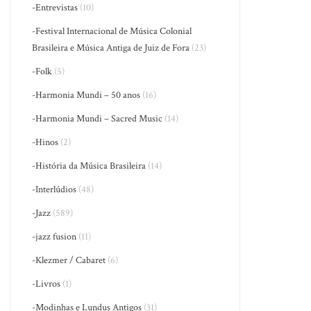
-Entrevistas
(10)
-Festival Internacional de Música Colonial
Brasileira e Música Antiga de Juiz de Fora
(23)
-Folk
(5)
-Harmonia Mundi – 50 anos
(16)
-Harmonia Mundi – Sacred Music
(14)
-Hinos
(2)
-História da Música Brasileira
(14)
-Interlúdios
(48)
-Jazz
(589)
-jazz fusion
(11)
-Klezmer / Cabaret
(6)
-Livros
(1)
-Modinhas e Lundus Antigos
(31)