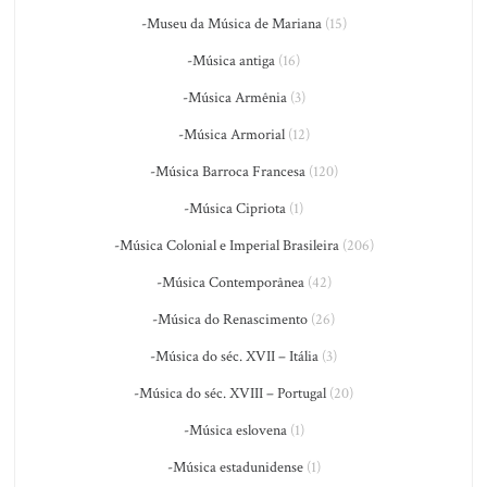
-Museu da Música de Mariana
(15)
-Música antiga
(16)
-Música Armênia
(3)
-Música Armorial
(12)
-Música Barroca Francesa
(120)
-Música Cipriota
(1)
-Música Colonial e Imperial Brasileira
(206)
-Música Contemporânea
(42)
-Música do Renascimento
(26)
-Música do séc. XVII – Itália
(3)
-Música do séc. XVIII – Portugal
(20)
-Música eslovena
(1)
-Música estadunidense
(1)