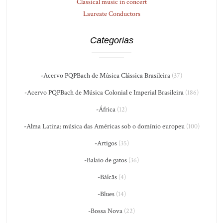
Classical music in concert
Laureate Conductors
Categorias
-Acervo PQPBach de Música Clássica Brasileira
(37)
-Acervo PQPBach de Música Colonial e Imperial Brasileira
(186)
-África
(12)
-Alma Latina: música das Américas sob o domínio europeu
(100)
-Artigos
(35)
-Balaio de gatos
(36)
-Bálcãs
(4)
-Blues
(14)
-Bossa Nova
(22)