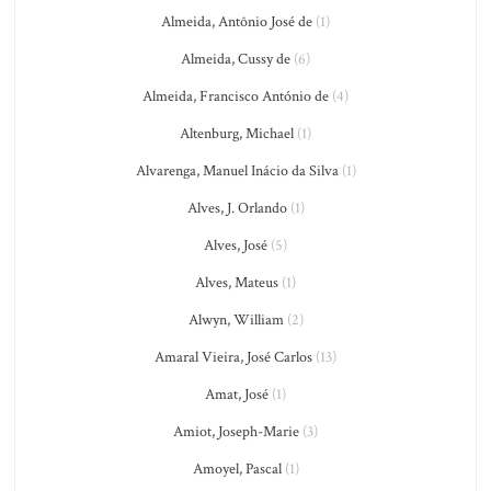
Almeida, Antônio José de
(1)
Almeida, Cussy de
(6)
Almeida, Francisco António de
(4)
Altenburg, Michael
(1)
Alvarenga, Manuel Inácio da Silva
(1)
Alves, J. Orlando
(1)
Alves, José
(5)
Alves, Mateus
(1)
Alwyn, William
(2)
Amaral Vieira, José Carlos
(13)
Amat, José
(1)
Amiot, Joseph-Marie
(3)
Amoyel, Pascal
(1)