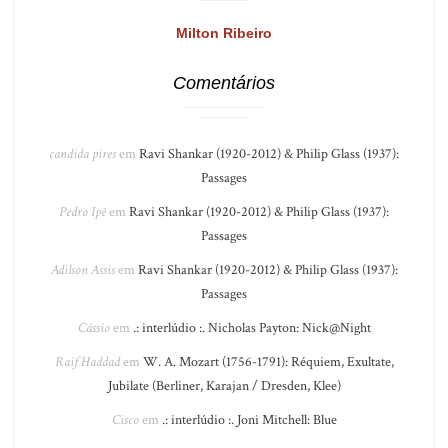
Milton Ribeiro
Comentários
candida pires
em
Ravi Shankar (1920-2012) & Philip Glass (1937):
Passages
Pedro Ipê
em
Ravi Shankar (1920-2012) & Philip Glass (1937):
Passages
Adilson Assis
em
Ravi Shankar (1920-2012) & Philip Glass (1937):
Passages
Cássio
em
.: interlúdio :. Nicholas Payton: Nick@Night
Raif Haddad
em
W. A. Mozart (1756-1791): Réquiem, Exultate,
Jubilate (Berliner, Karajan / Dresden, Klee)
Cisco
em
.: interlúdio :. Joni Mitchell: Blue