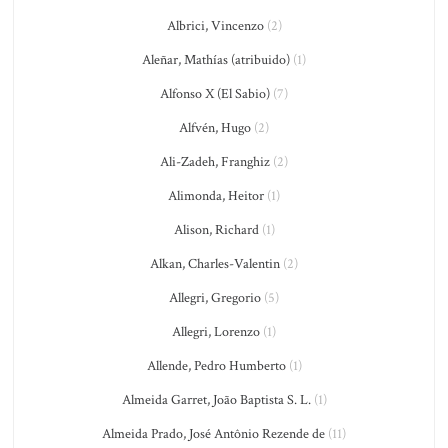
Albrici, Vincenzo
(2)
Aleñar, Mathías (atribuido)
(1)
Alfonso X (El Sabio)
(7)
Alfvén, Hugo
(2)
Ali-Zadeh, Franghiz
(2)
Alimonda, Heitor
(1)
Alison, Richard
(1)
Alkan, Charles-Valentin
(2)
Allegri, Gregorio
(5)
Allegri, Lorenzo
(1)
Allende, Pedro Humberto
(1)
Almeida Garret, João Baptista S. L.
(1)
Almeida Prado, José Antônio Rezende de
(11)