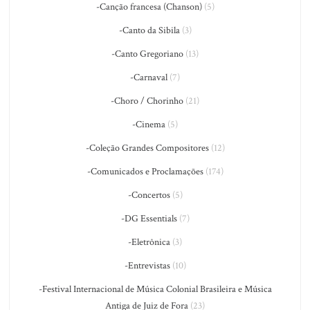
-Canção francesa (Chanson)
(5)
-Canto da Sibila
(3)
-Canto Gregoriano
(13)
-Carnaval
(7)
-Choro / Chorinho
(21)
-Cinema
(5)
-Coleção Grandes Compositores
(12)
-Comunicados e Proclamações
(174)
-Concertos
(5)
-DG Essentials
(7)
-Eletrônica
(3)
-Entrevistas
(10)
-Festival Internacional de Música Colonial Brasileira e Música
Antiga de Juiz de Fora
(23)