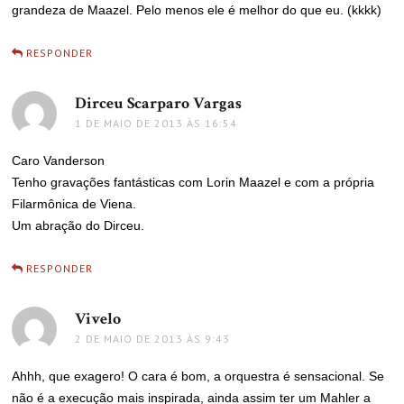
grandeza de Maazel. Pelo menos ele é melhor do que eu. (kkkk)
RESPONDER
Dirceu Scarparo Vargas
disse:
1 DE MAIO DE 2013 ÀS 16:54
Caro Vanderson
Tenho gravações fantásticas com Lorin Maazel e com a própria
Filarmônica de Viena.
Um abração do Dirceu.
RESPONDER
Vivelo
disse:
2 DE MAIO DE 2013 ÀS 9:43
Ahhh, que exagero! O cara é bom, a orquestra é sensacional. Se
não é a execução mais inspirada, ainda assim ter um Mahler a