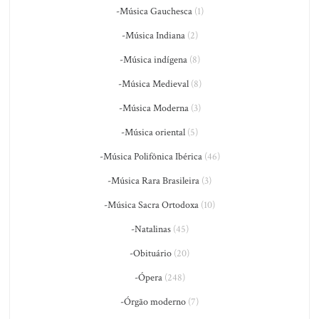
-Música Gauchesca
(1)
-Música Indiana
(2)
-Música indígena
(8)
-Música Medieval
(8)
-Música Moderna
(3)
-Música oriental
(5)
-Música Polifônica Ibérica
(46)
-Música Rara Brasileira
(3)
-Música Sacra Ortodoxa
(10)
-Natalinas
(45)
-Obituário
(20)
-Ópera
(248)
-Órgão moderno
(7)