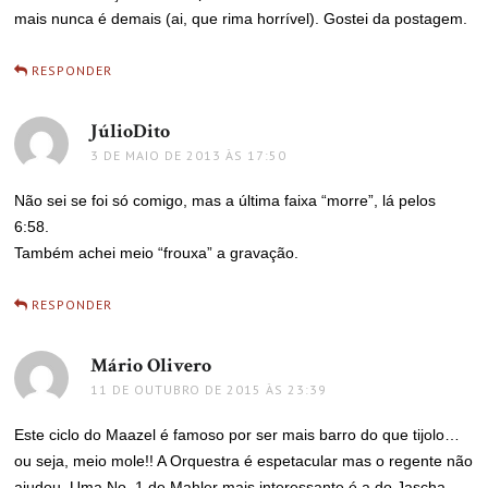
mais nunca é demais (ai, que rima horrível). Gostei da postagem.
RESPONDER
JúlioDito
disse:
3 DE MAIO DE 2013 ÀS 17:50
Não sei se foi só comigo, mas a última faixa “morre”, lá pelos
6:58.
Também achei meio “frouxa” a gravação.
RESPONDER
Mário Olivero
disse:
11 DE OUTUBRO DE 2015 ÀS 23:39
Este ciclo do Maazel é famoso por ser mais barro do que tijolo…
ou seja, meio mole!! A Orquestra é espetacular mas o regente não
ajudou. Uma No. 1 de Mahler mais interessante é a do Jascha