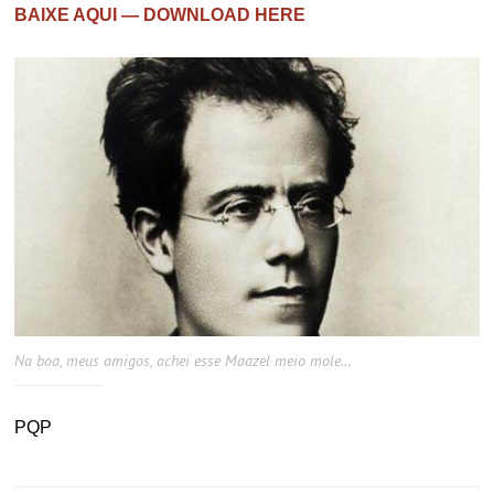
BAIXE AQUI — DOWNLOAD HERE
Na boa, meus amigos, achei esse Maazel meio mole…
PQP