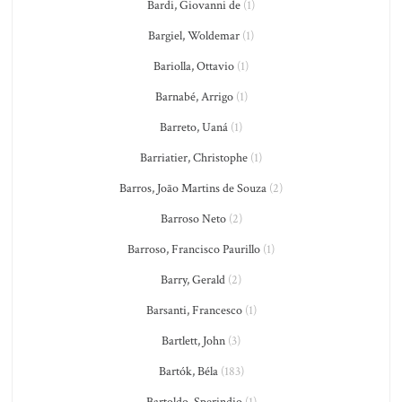
Bardi, Giovanni de
(1)
Bargiel, Woldemar
(1)
Bariolla, Ottavio
(1)
Barnabé, Arrigo
(1)
Barreto, Uaná
(1)
Barriatier, Christophe
(1)
Barros, João Martins de Souza
(2)
Barroso Neto
(2)
Barroso, Francisco Paurillo
(1)
Barry, Gerald
(2)
Barsanti, Francesco
(1)
Bartlett, John
(3)
Bartók, Béla
(183)
Bartoldo, Sperindio
(1)