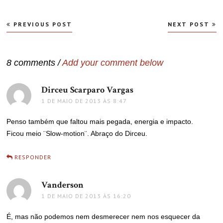
Navegação
PREVIOUS POST
NEXT POST
de
Post
8 comments /
Add your comment below
Dirceu Scarparo Vargas
disse:
1 DE MAIO DE 2013 ÀS 8:47
Penso também que faltou mais pegada, energia e impacto.
Ficou meio ¨Slow-motion¨. Abraço do Dirceu.
RESPONDER
Vanderson
disse:
1 DE MAIO DE 2013 ÀS 16:20
É, mas não podemos nem desmerecer nem nos esquecer da