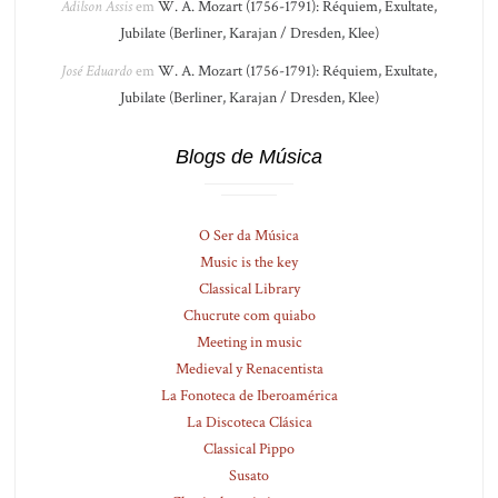
Adilson Assis
em
W. A. Mozart (1756-1791): Réquiem, Exultate,
Jubilate (Berliner, Karajan / Dresden, Klee)
José Eduardo
em
W. A. Mozart (1756-1791): Réquiem, Exultate,
Jubilate (Berliner, Karajan / Dresden, Klee)
Blogs de Música
O Ser da Música
Music is the key
Classical Library
Chucrute com quiabo
Meeting in music
Medieval y Renacentista
La Fonoteca de Iberoamérica
La Discoteca Clásica
Classical Pippo
Susato