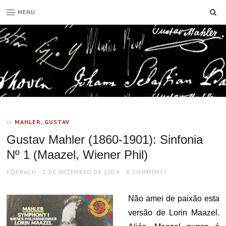
SE
MENU
MAHLER, GUSTAV
In
Gustav Mahler (1860-1901): Sinfonia
Nº 1 (Maazel, Wiener Phil)
AUTHOR
POSTED
PQPBACH
2 DE DEZEMBRO DE 2024
8 COMMENTS
ON
Não amei de paixão esta
versão de Lorin Maazel.