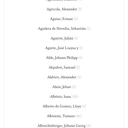
Agricola, Alexander
(1)
Aguiar, Ernani
(5)
Aguilera de Heredia, Sebastián
(1)
Aguirre, Julián
(1)
Agurto, José Loaysa y
(1)
Ahle, Johann Philipp
(1)
Akpabot, Samuel
(1)
Alabiev, Alexander
(1)
Alain, Jehan
(2)
Albéniz, Isaac
(35)
Alberto de Gomez, Lluys
(1)
Albinoni, Tomaso
(16)
Albrechtsberger, Johann Georg
(4)