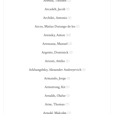
Arbeau, Thoinot
(2)
Arcadelt, Jacob
(1)
Archilei, Antonio
(1)
Arcos, Matías Durango de los
(1)
Arensky, Anton
(10)
Arenzana, Manuel
(2)
Argento, Dominick
(1)
Ariosti, Attilio
(2)
Arkhangelsky, Alexander Andreyevich
(1)
Armando, Jorge
(1)
Armstrong, Kit
(1)
Arnalds, Olafur
(1)
Arne, Thomas
(7)
Arnold, Malcolm
(2)