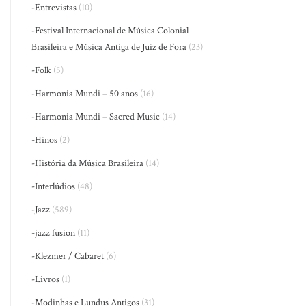
-Entrevistas
(10)
-Festival Internacional de Música Colonial
Brasileira e Música Antiga de Juiz de Fora
(23)
-Folk
(5)
-Harmonia Mundi – 50 anos
(16)
-Harmonia Mundi – Sacred Music
(14)
-Hinos
(2)
-História da Música Brasileira
(14)
-Interlúdios
(48)
-Jazz
(589)
-jazz fusion
(11)
-Klezmer / Cabaret
(6)
-Livros
(1)
-Modinhas e Lundus Antigos
(31)