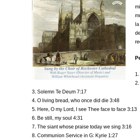
mi
mu
la
d
re
Pe
1.
2.
3. Solemn Te Deum 7:17
4. O living bread, who once did die 3:48
5. Here, O my Lord, I see Thee face to face 3:13
6. Be still, my soul 4:31
7. The siant whose praise today we sing 3:16
8. Communion Service in G: Kyrie 1:27