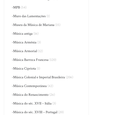
-MPB
(54)
-Muro das Lamentações
(1)
-Museu da Música de Mariana
(15)
-Música antiga
(16)
-Música Armênia
(3)
-Música Armorial
(12)
-Música Barroca Francesa
(120)
-Música Cipriota
(1)
-Música Colonial e Imperial Brasileira
(206)
-Música Contemporânea
(42)
-Música do Renascimento
(26)
-Música do séc. XVII – Itália
(3)
-Música do séc. XVIII – Portugal
(20)