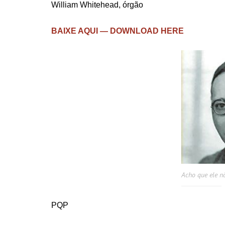
William Whitehead, órgão
BAIXE AQUI — DOWNLOAD HERE
Acho que ele n
PQP