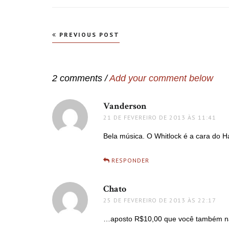
Navegação
PREVIOUS POST
de
Post
2 comments /
Add your comment below
Vanderson
disse:
21 DE FEVEREIRO DE 2013 ÀS 11:41
Bela música. O Whitlock é a cara do Har
RESPONDER
Chato
disse:
25 DE FEVEREIRO DE 2013 ÀS 22:17
…aposto R$10,00 que você também nã