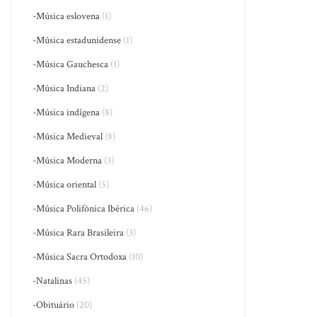
-Música eslovena
(1)
-Música estadunidense
(1)
-Música Gauchesca
(1)
-Música Indiana
(2)
-Música indígena
(8)
-Música Medieval
(8)
-Música Moderna
(3)
-Música oriental
(5)
-Música Polifônica Ibérica
(46)
-Música Rara Brasileira
(3)
-Música Sacra Ortodoxa
(10)
-Natalinas
(45)
-Obituário
(20)