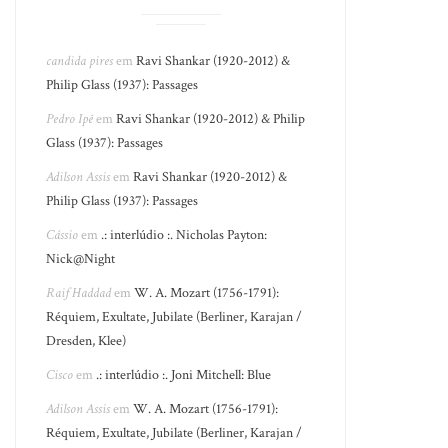
candida pires
em
Ravi Shankar (1920-2012) &
Philip Glass (1937): Passages
Pedro Ipê
em
Ravi Shankar (1920-2012) & Philip
Glass (1937): Passages
Adilson Assis
em
Ravi Shankar (1920-2012) &
Philip Glass (1937): Passages
Cássio
em
.: interlúdio :. Nicholas Payton:
Nick@Night
Raif Haddad
em
W. A. Mozart (1756-1791):
Réquiem, Exultate, Jubilate (Berliner, Karajan /
Dresden, Klee)
Cisco
em
.: interlúdio :. Joni Mitchell: Blue
Adilson Assis
em
W. A. Mozart (1756-1791):
Réquiem, Exultate, Jubilate (Berliner, Karajan /