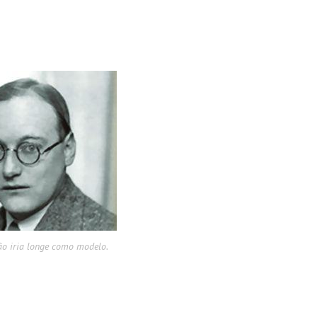
ão iria longe como modelo.