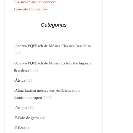
Classical music in concert
Laureate Conductors
Categorias
-Acervo PQPBach de Música Clássica Brasileira
(37)
-Acervo PQPBach de Música Colonial e Imperial
Brasileira
(186)
-África
(12)
-Alma Latina: música das Américas sob o
domínio europeu
(100)
-Artigos
(35)
-Balaio de gatos
(36)
-Bálcãs
(4)