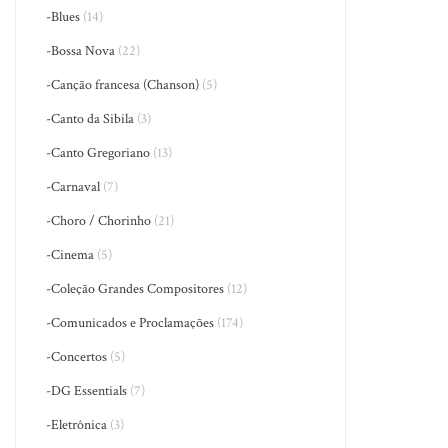
-Blues
(14)
-Bossa Nova
(22)
-Canção francesa (Chanson)
(5)
-Canto da Sibila
(3)
-Canto Gregoriano
(13)
-Carnaval
(7)
-Choro / Chorinho
(21)
-Cinema
(5)
-Coleção Grandes Compositores
(12)
-Comunicados e Proclamações
(174)
-Concertos
(5)
-DG Essentials
(7)
-Eletrônica
(3)