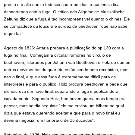
presto e o alla danza tedesca sao repetidos, a audiencia fica
desnorteada com a fuga. O critico odo Allgemeine Musikalische
Zeitung diz que a fuga é tao incompreensivel quanto o chines. Ele
se compadece da loucura e surdez de beethoven “que nao sabe
o que faz”.
Agosto de 1826: Artaria prepara a publicação do op.130 com a
fuga no final. Começam a circular rumores no circulo de
beethoven, liderados por Johann van Beethoven e Holz de que os
outros movimentos do quarteto estão sendo bem recebidos, mas
nao o final, e que essa fuga é extremamente dificil para os
interpretes e para o publico. Holz procura beethoven e pede que
ele escreva um novo final, separando a fuga e publicando-a
isoladamente. Segundo Holz, beethoven queria mais tempo pra
pensar, mas no dia seguinte “ele me enviou um bilhete no qual
dizia que estava querendo aceitar e que para o novo final eu
deveria negociar um honorário de 15 ducados”.
Setembro de 1826: Holz continua a encorajar beethoven a