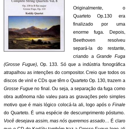
Originalmente, o
Quarteto Op.130 era
finalizado por uma
enorme fuga. Depois,
Beethoven resolveu
separá-la do restante,
criando a
Grande Fuga
(Grosse Fugue)
, Op. 133. Só que a indústria fonográfica
atrapalhou as intenções do compositor. Creio que todos os
discos de vinil e CDs que têm o Quarteto Op. 130, trazem a
Grosse Fugue
no final. Ou seja, a separação da fuga como
obra autônoma não valeu para as gravações pelo simples
motivo que é mais lógico colocá-la ali, logo após o
Finale
do Quarteto. É uma espécie de descumprimento póstumo.
Você desejava assim, mas nós queremos assado…
É claro
que o CD do Kodály também traz a Grosse Fugue logo ali