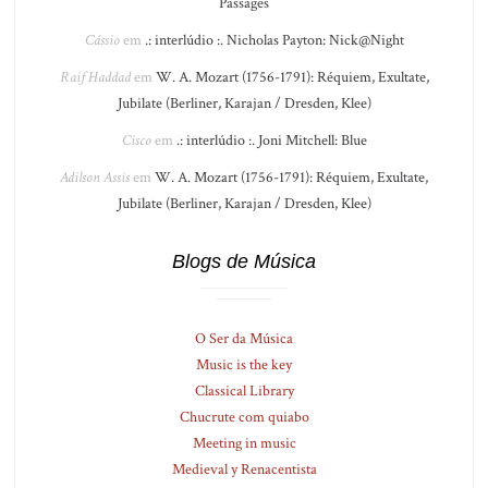
Passages
Cássio
em
.: interlúdio :. Nicholas Payton: Nick@Night
Raif Haddad
em
W. A. Mozart (1756-1791): Réquiem, Exultate,
Jubilate (Berliner, Karajan / Dresden, Klee)
Cisco
em
.: interlúdio :. Joni Mitchell: Blue
Adilson Assis
em
W. A. Mozart (1756-1791): Réquiem, Exultate,
Jubilate (Berliner, Karajan / Dresden, Klee)
Blogs de Música
O Ser da Música
Music is the key
Classical Library
Chucrute com quiabo
Meeting in music
Medieval y Renacentista