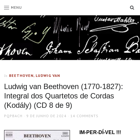
SE
MENU
BEETHOVEN, LUDWIG VAN
In
Ludwig van Beethoven (1770-1827):
Integral dos Quartetos de Cordas
(Kodály) (CD 8 de 9)
AUTHOR
POSTED
PQPBACH
9 DE JUNHO DE 2024
14 COMMENTS
ON
IM-PER-DÍ-VEL !!!