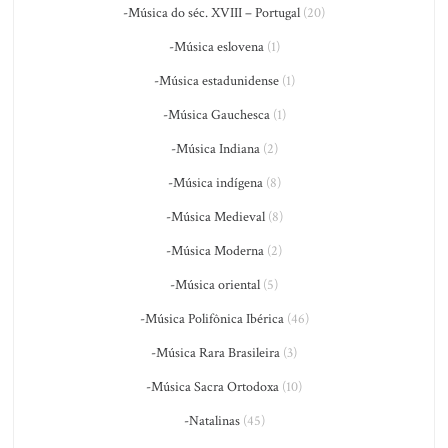
-Música do séc. XVIII – Portugal
(20)
-Música eslovena
(1)
-Música estadunidense
(1)
-Música Gauchesca
(1)
-Música Indiana
(2)
-Música indígena
(8)
-Música Medieval
(8)
-Música Moderna
(2)
-Música oriental
(5)
-Música Polifônica Ibérica
(46)
-Música Rara Brasileira
(3)
-Música Sacra Ortodoxa
(10)
-Natalinas
(45)