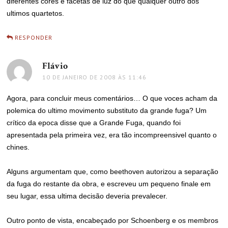
diferentes cores e facetas de luz do que qualquer outro dos
ultimos quartetos.
RESPONDER
Flávio
disse:
10 DE JANEIRO DE 2008 ÀS 11:46
Agora, para concluir meus comentários… O que voces acham da
polemica do ultimo movimento substituto da grande fuga? Um
crítico da epoca disse que a Grande Fuga, quando foi
apresentada pela primeira vez, era tão incompreensivel quanto o
chines.
Alguns argumentam que, como beethoven autorizou a separação
da fuga do restante da obra, e escreveu um pequeno finale em
seu lugar, essa ultima decisão deveria prevalecer.
Outro ponto de vista, encabeçado por Schoenberg e os membros