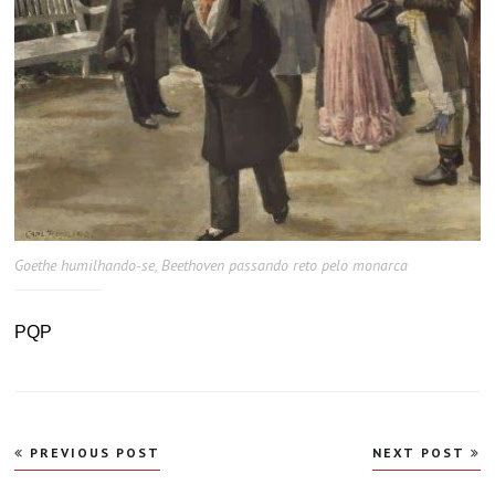
Goethe humilhando-se, Beethoven passando reto pelo monarca
PQP
Navegação
PREVIOUS POST
NEXT POST
de