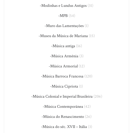
-Modinhas e Lundus Antigos
(31)
-MPB
(54)
-Muro das Lamentações
(1)
-Museu da Música de Mariana
(15)
-Música antiga
(16)
-Música Armênia
(3)
-Música Armorial
(12)
-Música Barroca Francesa
(120)
-Música Cipriota
(1)
-Música Colonial e Imperial Brasileira
(206)
-Música Contemporânea
(42)
-Música do Renascimento
(26)
-Música do séc. XVII – Itália
(3)