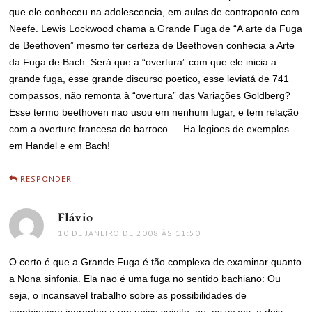
que ele conheceu na adolescencia, em aulas de contraponto com
Neefe. Lewis Lockwood chama a Grande Fuga de “A arte da Fuga
de Beethoven” mesmo ter certeza de Beethoven conhecia a Arte
da Fuga de Bach. Será que a “overtura” com que ele inicia a
grande fuga, esse grande discurso poetico, esse leviatá de 741
compassos, não remonta à “overtura” das Variações Goldberg?
Esse termo beethoven nao usou em nenhum lugar, e tem relação
com a overture francesa do barroco…. Ha legioes de exemplos
em Handel e em Bach!
RESPONDER
Flávio
disse:
10 DE JANEIRO DE 2008 ÀS 11:50
O certo é que a Grande Fuga é tão complexa de examinar quanto
a Nona sinfonia. Ela nao é uma fuga no sentido bachiano: Ou
seja, o incansavel trabalho sobre as possibilidades de
combinaçao inerentes a um unico sujeito, ou, as vezes, a dois