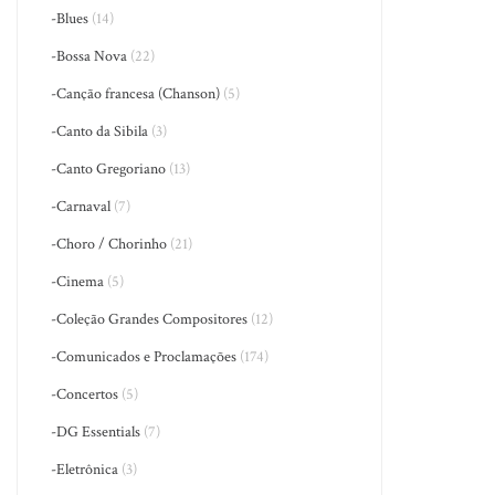
-Blues
(14)
-Bossa Nova
(22)
-Canção francesa (Chanson)
(5)
-Canto da Sibila
(3)
-Canto Gregoriano
(13)
-Carnaval
(7)
-Choro / Chorinho
(21)
-Cinema
(5)
-Coleção Grandes Compositores
(12)
-Comunicados e Proclamações
(174)
-Concertos
(5)
-DG Essentials
(7)
-Eletrônica
(3)