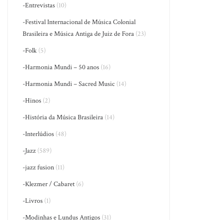
-Entrevistas
(10)
-Festival Internacional de Música Colonial
Brasileira e Música Antiga de Juiz de Fora
(23)
-Folk
(5)
-Harmonia Mundi – 50 anos
(16)
-Harmonia Mundi – Sacred Music
(14)
-Hinos
(2)
-História da Música Brasileira
(14)
-Interlúdios
(48)
-Jazz
(589)
-jazz fusion
(11)
-Klezmer / Cabaret
(6)
-Livros
(1)
-Modinhas e Lundus Antigos
(31)