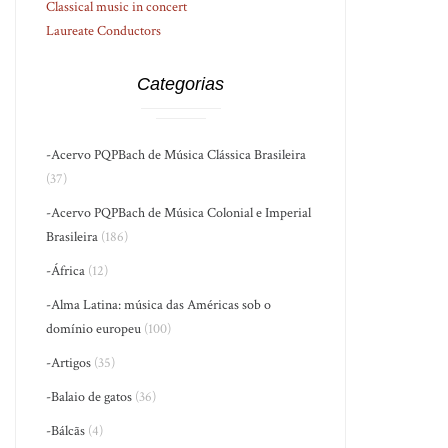
Classical music in concert
Laureate Conductors
Categorias
-Acervo PQPBach de Música Clássica Brasileira
(37)
-Acervo PQPBach de Música Colonial e Imperial
Brasileira
(186)
-África
(12)
-Alma Latina: música das Américas sob o
domínio europeu
(100)
-Artigos
(35)
-Balaio de gatos
(36)
-Bálcãs
(4)