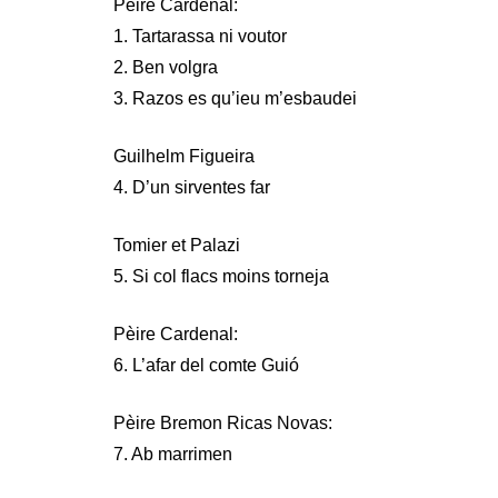
Pèire Cardenal:
1. Tartarassa ni voutor
2. Ben volgra
3. Razos es qu’ieu m’esbaudei
Guilhelm Figueira
4. D’un sirventes far
Tomier et Palazi
5. Si col flacs moins torneja
Pèire Cardenal:
6. L’afar del comte Guió
Pèire Bremon Ricas Novas:
7. Ab marrimen