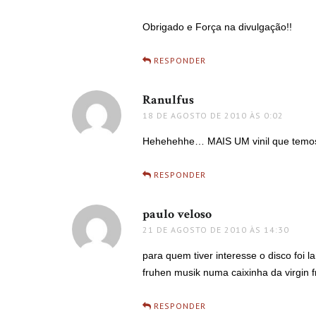
Obrigado e Força na divulgação!!
RESPONDER
Ranulfus
disse:
18 DE AGOSTO DE 2010 ÀS 0:02
Hehehehhe… MAIS UM vinil que te
RESPONDER
paulo veloso
disse:
21 DE AGOSTO DE 2010 ÀS 14:30
para quem tiver interesse o disco foi 
fruhen musik numa caixinha da virgin f
RESPONDER