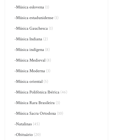
-Música eslovena
(1)
-Música estadunidense
(1)
-Música Gauchesca
(1)
-Música Indiana
(2)
-Música indígena
(8)
-Música Medieval
(8)
-Música Moderna
(3)
-Música oriental
(5)
-Música Polifônica Ibérica
(46)
-Música Rara Brasileira
(3)
-Música Sacra Ortodoxa
(10)
-Natalinas
(45)
-Obituário
(20)