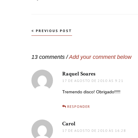
Navegação
PREVIOUS POST
de
Post
13 comments /
Add your comment below
Raquel Soares
disse:
17 DE AGOSTO DE 2010 ÀS 9:21
Tremendo disco! Obrigado!!!!!
RESPONDER
Carol
disse:
17 DE AGOSTO DE 2010 ÀS 16:28