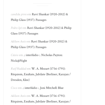
candida pires
em
Ravi Shankar (1920-2012) &
Philip Glass (1937): Passages
Pedro Ipê
em
Ravi Shankar (1920-2012) & Philip
Glass (1937): Passages
Adilson Assis
em
Ravi Shankar (1920-2012) &
Philip Glass (1937): Passages
Cássio
em
.: interlúdio :. Nicholas Payton:
Nick@Night
Raif Haddad
em
W. A. Mozart (1756-1791):
Réquiem, Exultate, Jubilate (Berliner, Karajan /
Dresden, Klee)
Cisco
em
.: interlúdio :. Joni Mitchell: Blue
Adilson Assis
em
W. A. Mozart (1756-1791):
Réquiem, Exultate, Jubilate (Berliner, Karajan /