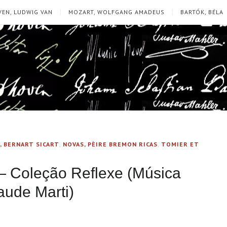
EN, LUDWIG VAN
MOZART, WOLFGANG AMADEUS
BARTÓK, BÉLA
, BERNART SICART
,
NOVAS, PÈIRE BREMON RICAS
,
TOMIER ET
 Coleção Reflexe (Música
aude Marti)