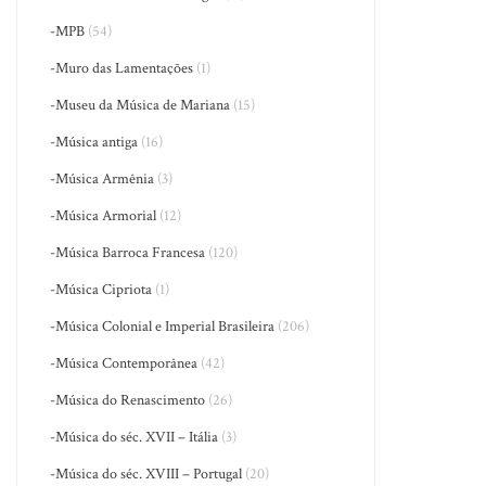
-MPB
(54)
-Muro das Lamentações
(1)
-Museu da Música de Mariana
(15)
-Música antiga
(16)
-Música Armênia
(3)
-Música Armorial
(12)
-Música Barroca Francesa
(120)
-Música Cipriota
(1)
-Música Colonial e Imperial Brasileira
(206)
-Música Contemporânea
(42)
-Música do Renascimento
(26)
-Música do séc. XVII – Itália
(3)
-Música do séc. XVIII – Portugal
(20)