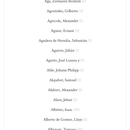
Ağa, Zurnazen Ibrahim
(1)
Agostinho, Gilberto
(4)
Agricola, Alexander
(1)
Aguiar, Ernani
(5)
Aguilera de Heredia, Sebastián
(1)
Aguirre, Julián
(1)
Agurto, José Loaysa y
(1)
Ahle, Johann Philipp
(1)
Akpabot, Samuel
(1)
Alabiev, Alexander
(1)
Alain, Jehan
(2)
Albéniz, Isaac
(35)
Alberto de Gomez, Lluys
(1)
Albinoni, Tomaso
(16)