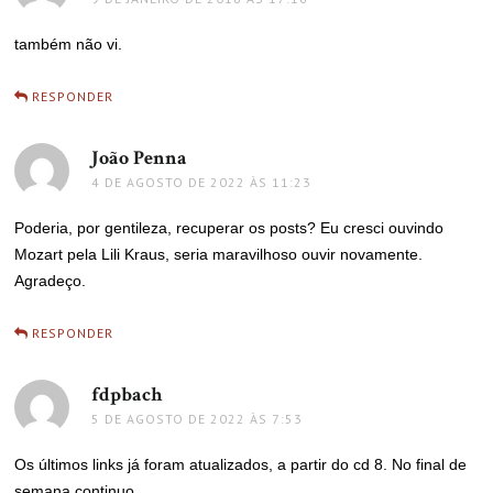
também não vi.
RESPONDER
João Penna
disse:
4 DE AGOSTO DE 2022 ÀS 11:23
Poderia, por gentileza, recuperar os posts? Eu cresci ouvindo
Mozart pela Lili Kraus, seria maravilhoso ouvir novamente.
Agradeço.
RESPONDER
fdpbach
disse:
5 DE AGOSTO DE 2022 ÀS 7:53
Os últimos links já foram atualizados, a partir do cd 8. No final de
semana continuo …