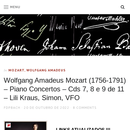
SE
MENU
MOZART, WOLFGANG AMADEUS
In
Wolfgang Amadeus Mozart (1756-1791)
– Piano Concertos – Cds 7, 8 e 9 de 11
– Lili Kraus, Simon, VFO
AUTHOR
POSTED
FDPBACH
20 DE OUTUBRO DE 2022
8 COMMENTS
ON
LINKS ATUALIZADOS !!!