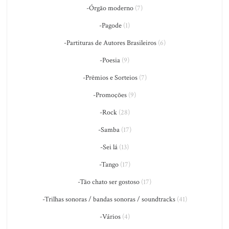
-Órgão moderno
(7)
-Pagode
(1)
-Partituras de Autores Brasileiros
(6)
-Poesia
(9)
-Prêmios e Sorteios
(7)
-Promoções
(9)
-Rock
(28)
-Samba
(17)
-Sei lá
(13)
-Tango
(17)
-Tão chato ser gostoso
(17)
-Trilhas sonoras / bandas sonoras / soundtracks
(41)
-Vários
(4)