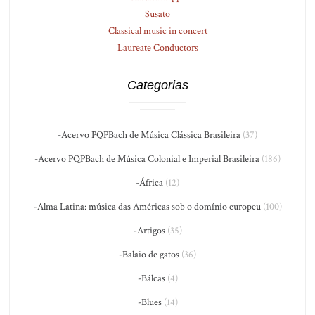
Susato
Classical music in concert
Laureate Conductors
Categorias
-Acervo PQPBach de Música Clássica Brasileira
(37)
-Acervo PQPBach de Música Colonial e Imperial Brasileira
(186)
-África
(12)
-Alma Latina: música das Américas sob o domínio europeu
(100)
-Artigos
(35)
-Balaio de gatos
(36)
-Bálcãs
(4)
-Blues
(14)