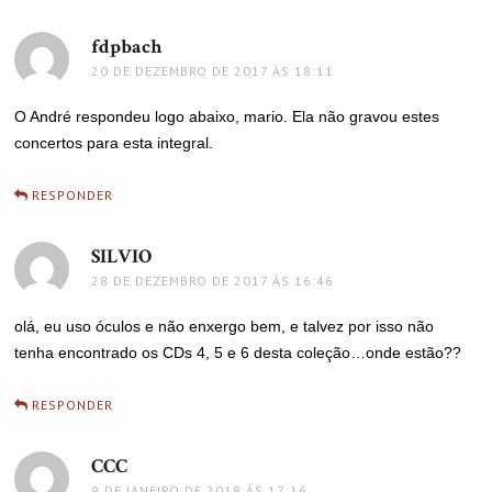
fdpbach
disse:
20 DE DEZEMBRO DE 2017 ÀS 18:11
O André respondeu logo abaixo, mario. Ela não gravou estes
concertos para esta integral.
RESPONDER
SILVIO
disse:
28 DE DEZEMBRO DE 2017 ÀS 16:46
olá, eu uso óculos e não enxergo bem, e talvez por isso não
tenha encontrado os CDs 4, 5 e 6 desta coleção…onde estão??
RESPONDER
CCC
disse:
9 DE JANEIRO DE 2018 ÀS 17:16