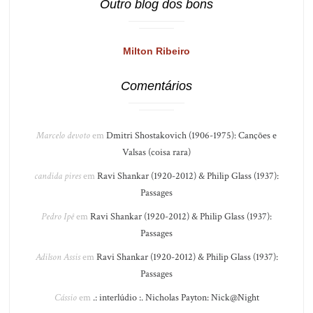
Outro blog dos bons
Milton Ribeiro
Comentários
Marcelo devoto
em
Dmitri Shostakovich (1906-1975): Canções e
Valsas (coisa rara)
candida pires
em
Ravi Shankar (1920-2012) & Philip Glass (1937):
Passages
Pedro Ipê
em
Ravi Shankar (1920-2012) & Philip Glass (1937):
Passages
Adilson Assis
em
Ravi Shankar (1920-2012) & Philip Glass (1937):
Passages
Cássio
em
.: interlúdio :. Nicholas Payton: Nick@Night