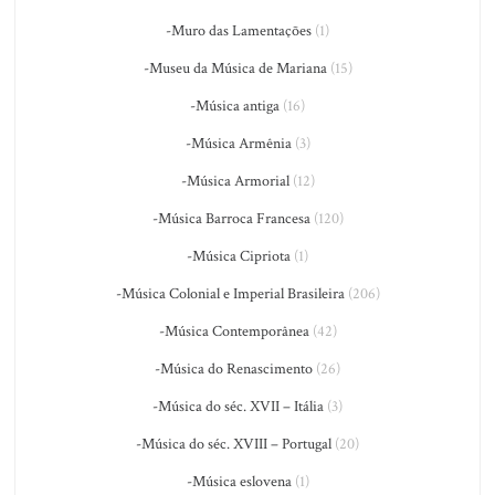
-Muro das Lamentações
(1)
-Museu da Música de Mariana
(15)
-Música antiga
(16)
-Música Armênia
(3)
-Música Armorial
(12)
-Música Barroca Francesa
(120)
-Música Cipriota
(1)
-Música Colonial e Imperial Brasileira
(206)
-Música Contemporânea
(42)
-Música do Renascimento
(26)
-Música do séc. XVII – Itália
(3)
-Música do séc. XVIII – Portugal
(20)
-Música eslovena
(1)