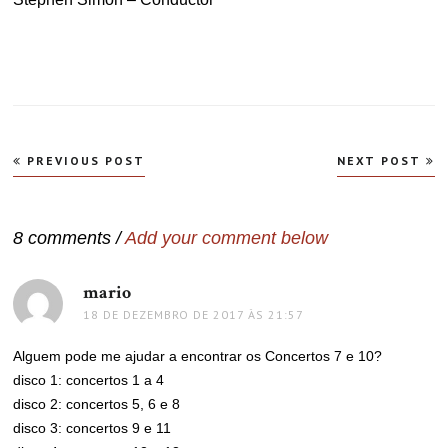
Navegação
PREVIOUS POST
NEXT POST
de
Post
8 comments /
Add your comment below
mario
disse:
18 DE DEZEMBRO DE 2017 ÀS 21:57
Alguem pode me ajudar a encontrar os Concertos 7 e 10?
disco 1: concertos 1 a 4
disco 2: concertos 5, 6 e 8
disco 3: concertos 9 e 11