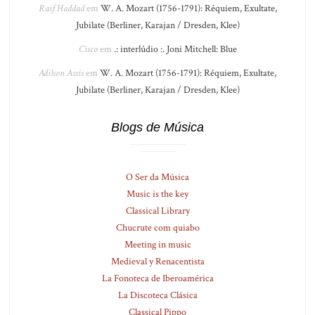
Raif Haddad
em
W. A. Mozart (1756-1791): Réquiem, Exultate,
Jubilate (Berliner, Karajan / Dresden, Klee)
Cisco
em
.: interlúdio :. Joni Mitchell: Blue
Adilson Assis
em
W. A. Mozart (1756-1791): Réquiem, Exultate,
Jubilate (Berliner, Karajan / Dresden, Klee)
Blogs de Música
O Ser da Música
Music is the key
Classical Library
Chucrute com quiabo
Meeting in music
Medieval y Renacentista
La Fonoteca de Iberoamérica
La Discoteca Clásica
Classical Pippo