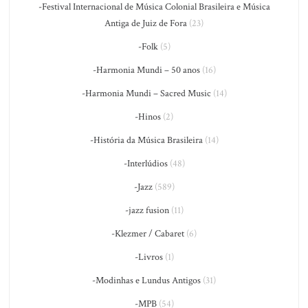
-Festival Internacional de Música Colonial Brasileira e Música
Antiga de Juiz de Fora
(23)
-Folk
(5)
-Harmonia Mundi – 50 anos
(16)
-Harmonia Mundi – Sacred Music
(14)
-Hinos
(2)
-História da Música Brasileira
(14)
-Interlúdios
(48)
-Jazz
(589)
-jazz fusion
(11)
-Klezmer / Cabaret
(6)
-Livros
(1)
-Modinhas e Lundus Antigos
(31)
-MPB
(54)