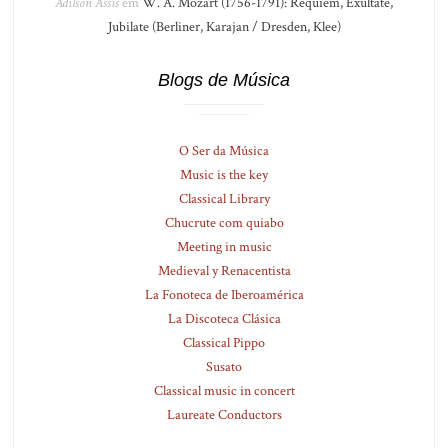
Adilson Assis
em
W. A. Mozart (1756-1791): Réquiem, Exultate,
Jubilate (Berliner, Karajan / Dresden, Klee)
Blogs de Música
O Ser da Música
Music is the key
Classical Library
Chucrute com quiabo
Meeting in music
Medieval y Renacentista
La Fonoteca de Iberoamérica
La Discoteca Clásica
Classical Pippo
Susato
Classical music in concert
Laureate Conductors