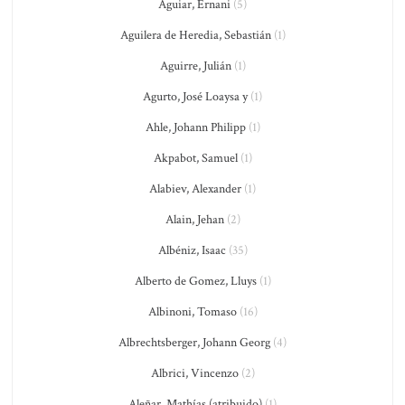
Aguiar, Ernani
(5)
Aguilera de Heredia, Sebastián
(1)
Aguirre, Julián
(1)
Agurto, José Loaysa y
(1)
Ahle, Johann Philipp
(1)
Akpabot, Samuel
(1)
Alabiev, Alexander
(1)
Alain, Jehan
(2)
Albéniz, Isaac
(35)
Alberto de Gomez, Lluys
(1)
Albinoni, Tomaso
(16)
Albrechtsberger, Johann Georg
(4)
Albrici, Vincenzo
(2)
Aleñar, Mathías (atribuido)
(1)