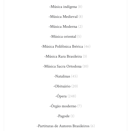
-Música indígena
(8)
-Música Medieval
(8)
-Música Moderna
(2)
-Música oriental
(5)
-Música Polifônica Ibérica
(46)
-Música Rara Brasileira
(3)
-Música Sacra Ortodoxa
(10)
-Natalinas
(45)
-Obituário
(20)
-Ópera
(248)
-Órgão moderno
(7)
-Pagode
(1)
-Partituras de Autores Brasileiros
(6)