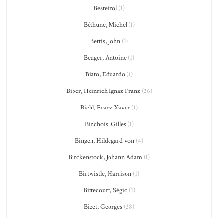
Besteirol
(1)
Béthune, Michel
(1)
Bettis, John
(1)
Beuger, Antoine
(1)
Biato, Eduardo
(1)
Biber, Heinrich Ignaz Franz
(26)
Biebl, Franz Xaver
(1)
Binchois, Gilles
(1)
Bingen, Hildegard von
(4)
Birckenstock, Johann Adam
(1)
Birtwistle, Harrison
(1)
Bittecourt, Ségio
(1)
Bizet, Georges
(28)