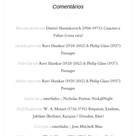
Comentários
Marcelo devoto
em
Dmitri Shostakovich (1906-1975): Canções e
Valsas (coisa rara)
candida pires
em
Ravi Shankar (1920-2012) & Philip Glass (1937):
Passages
Pedro Ipê
em
Ravi Shankar (1920-2012) & Philip Glass (1937):
Passages
Adilson Assis
em
Ravi Shankar (1920-2012) & Philip Glass (1937):
Passages
Cássio
em
.: interlúdio :. Nicholas Payton: Nick@Night
Raif Haddad
em
W. A. Mozart (1756-1791): Réquiem, Exultate,
Jubilate (Berliner, Karajan / Dresden, Klee)
Cisco
em
.: interlúdio :. Joni Mitchell: Blue