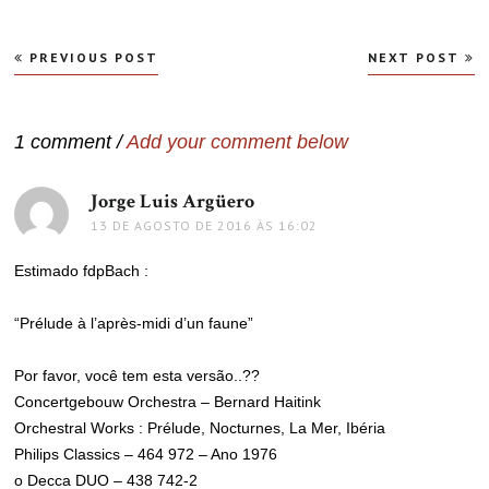
Navegação
PREVIOUS POST
NEXT POST
de
Post
1 comment /
Add your comment below
Jorge Luis Argüero
disse:
13 DE AGOSTO DE 2016 ÀS 16:02
Estimado fdpBach :
“Prélude à l’après-midi d’un faune”
Por favor, você tem esta versão..??
Concertgebouw Orchestra – Bernard Haitink
Orchestral Works : Prélude, Nocturnes, La Mer, Ibéria
Philips ‎Classics – 464 972 – Ano 1976
o Decca DUO – 438 742-2