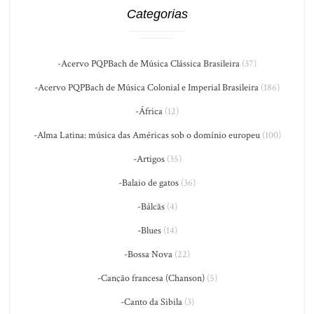
Categorias
-Acervo PQPBach de Música Clássica Brasileira
(37)
-Acervo PQPBach de Música Colonial e Imperial Brasileira
(186)
-África
(12)
-Alma Latina: música das Américas sob o domínio europeu
(100)
-Artigos
(35)
-Balaio de gatos
(36)
-Bálcãs
(4)
-Blues
(14)
-Bossa Nova
(22)
-Canção francesa (Chanson)
(5)
-Canto da Sibila
(3)