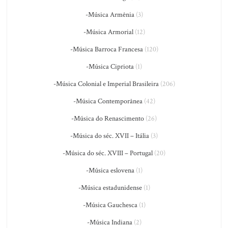
-Música Armênia
(3)
-Música Armorial
(12)
-Música Barroca Francesa
(120)
-Música Cipriota
(1)
-Música Colonial e Imperial Brasileira
(206)
-Música Contemporânea
(42)
-Música do Renascimento
(26)
-Música do séc. XVII – Itália
(3)
-Música do séc. XVIII – Portugal
(20)
-Música eslovena
(1)
-Música estadunidense
(1)
-Música Gauchesca
(1)
-Música Indiana
(2)