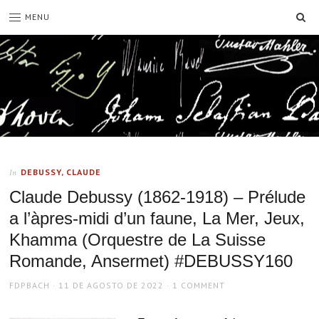
SE
MENU
DEBUSSY, CLAUDE
In
Claude Debussy (1862-1918) – Prélude
a l’àpres-midi d’un faune, La Mer, Jeux,
Khamma (Orquestre de La Suisse
Romande, Ansermet) #DEBUSSY160
AUTHOR
POSTED
FDPBACH
11 DE AGOSTO DE 2022
1 COMMENT
ON