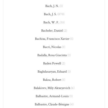
Bach, J. N.
(1)
Bach, J. S.
(870)
Bach, W. F.
(33)
Bacheler, Daniel
(2)
Bachixa, Francisco Xavier
(1)
Bacri, Nicolas
(1)
Badalla, Rosa Giacinta
(1)
Baden Powell
(2)
Baghdasaryan, Eduard
(1)
Baksa, Robert
(1)
Balakirev, Mily Alexeyevich
(6)
Balbastre, Armand-Louis
(1)
Balbastre, Claude-Bénigne
(4)