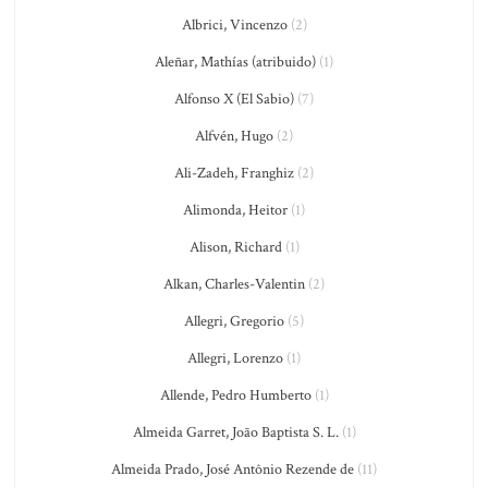
Albrici, Vincenzo
(2)
Aleñar, Mathías (atribuido)
(1)
Alfonso X (El Sabio)
(7)
Alfvén, Hugo
(2)
Ali-Zadeh, Franghiz
(2)
Alimonda, Heitor
(1)
Alison, Richard
(1)
Alkan, Charles-Valentin
(2)
Allegri, Gregorio
(5)
Allegri, Lorenzo
(1)
Allende, Pedro Humberto
(1)
Almeida Garret, João Baptista S. L.
(1)
Almeida Prado, José Antônio Rezende de
(11)