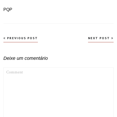
PQP
Navegação
PREVIOUS POST
NEXT POST
de
Post
Deixe um comentário
COMMENT