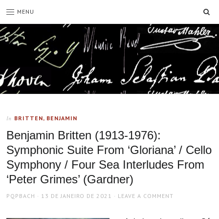
SE
MENU
BRITTEN, BENJAMIN
In
Benjamin Britten (1913-1976):
Symphonic Suite From ‘Gloriana’ / Cello
Symphony / Four Sea Interludes From
‘Peter Grimes’ (Gardner)
AUTHOR
POSTED
PQPBACH
13 DE JANEIRO DE 2021
LEAVE A COMMENT
ON