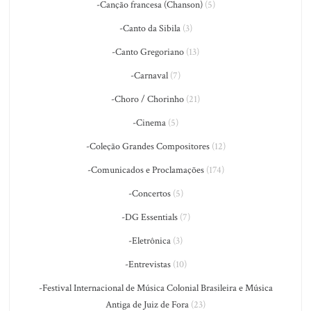
-Canção francesa (Chanson)
(5)
-Canto da Sibila
(3)
-Canto Gregoriano
(13)
-Carnaval
(7)
-Choro / Chorinho
(21)
-Cinema
(5)
-Coleção Grandes Compositores
(12)
-Comunicados e Proclamações
(174)
-Concertos
(5)
-DG Essentials
(7)
-Eletrônica
(3)
-Entrevistas
(10)
-Festival Internacional de Música Colonial Brasileira e Música
Antiga de Juiz de Fora
(23)