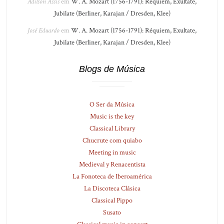
Adilson Assis
em
W. A. Mozart (1756-1791): Réquiem, Exultate,
Jubilate (Berliner, Karajan / Dresden, Klee)
José Eduardo
em
W. A. Mozart (1756-1791): Réquiem, Exultate,
Jubilate (Berliner, Karajan / Dresden, Klee)
Blogs de Música
O Ser da Música
Music is the key
Classical Library
Chucrute com quiabo
Meeting in music
Medieval y Renacentista
La Fonoteca de Iberoamérica
La Discoteca Clásica
Classical Pippo
Susato