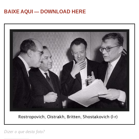
BAIXE AQUI — DOWNLOAD HERE
Dizer o que desta foto?