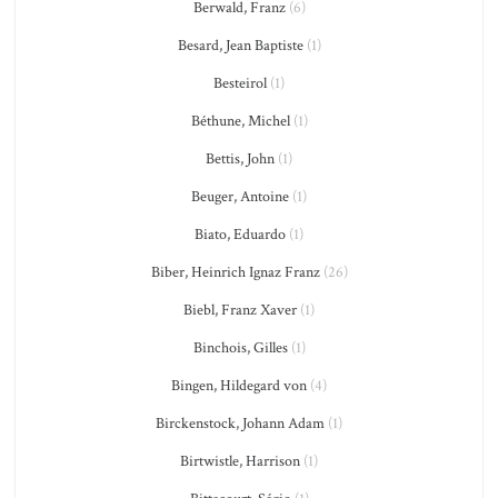
Berwald, Franz
(6)
Besard, Jean Baptiste
(1)
Besteirol
(1)
Béthune, Michel
(1)
Bettis, John
(1)
Beuger, Antoine
(1)
Biato, Eduardo
(1)
Biber, Heinrich Ignaz Franz
(26)
Biebl, Franz Xaver
(1)
Binchois, Gilles
(1)
Bingen, Hildegard von
(4)
Birckenstock, Johann Adam
(1)
Birtwistle, Harrison
(1)