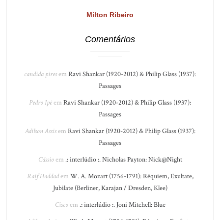
Milton Ribeiro
Comentários
candida pires
em
Ravi Shankar (1920-2012) & Philip Glass (1937):
Passages
Pedro Ipê
em
Ravi Shankar (1920-2012) & Philip Glass (1937):
Passages
Adilson Assis
em
Ravi Shankar (1920-2012) & Philip Glass (1937):
Passages
Cássio
em
.: interlúdio :. Nicholas Payton: Nick@Night
Raif Haddad
em
W. A. Mozart (1756-1791): Réquiem, Exultate,
Jubilate (Berliner, Karajan / Dresden, Klee)
Cisco
em
.: interlúdio :. Joni Mitchell: Blue