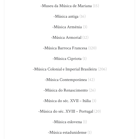
-Museu da Música de Mariana
(15)
-Música antiga
(16)
-Música Armênia
(3)
-Música Armorial
(12)
-Música Barroca Francesa
(120)
-Música Cipriota
(1)
-Música Colonial e Imperial Brasileira
(206)
-Música Contemporânea
(42)
-Música do Renascimento
(26)
-Música do séc. XVII – Itália
(3)
-Música do séc. XVIII – Portugal
(20)
-Música eslovena
(1)
-Música estadunidense
(1)