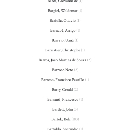
Bardi, Giovanni de
(1)
Bargiel, Woldemar
(1)
Bariolla, Ottavio
(1)
Barnabé, Arrigo
(1)
Barreto, Uaná
(1)
Barriatier, Christophe
(1)
Barros, João Martins de Souza
(2)
Barroso Neto
(2)
Barroso, Francisco Paurillo
(1)
Barry, Gerald
(2)
Barsanti, Francesco
(1)
Bartlett, John
(3)
Bartók, Béla
(183)
Bartoldo, Sperindio
(1)