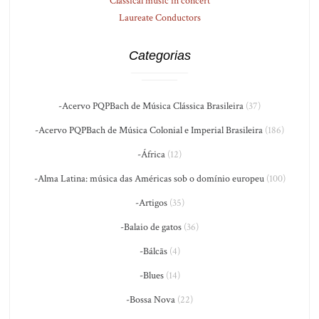
Classical music in concert
Laureate Conductors
Categorias
-Acervo PQPBach de Música Clássica Brasileira
(37)
-Acervo PQPBach de Música Colonial e Imperial Brasileira
(186)
-África
(12)
-Alma Latina: música das Américas sob o domínio europeu
(100)
-Artigos
(35)
-Balaio de gatos
(36)
-Bálcãs
(4)
-Blues
(14)
-Bossa Nova
(22)