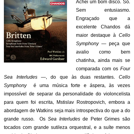
Achei um bom disco. Só.
Sem entusiasmo.
Engraçado que a
excelente Chandos dá
maior destaque à
Cello
Symphony —
peça que
avalio como bem
chatinha, ainda mais se
comparada com os
Four
Sea Interludes —
, do que às duas restantes.
C
ello
Symphony
é uma música forte e áspera, às vezes
impossível de separar da personalidade do violoncelista
para quem foi escrita, Mstislav Rostropovich, embora a
abordagem de Watkins seja mais introspectiva do que a do
grande russo. Os
Sea Interludes
de Peter Grimes são
tocados com grande sutileza orquestral, e a suíte menos