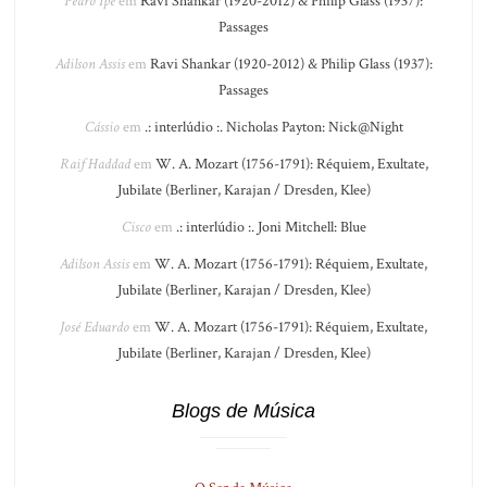
Pedro Ipê
em
Ravi Shankar (1920-2012) & Philip Glass (1937):
Passages
Adilson Assis
em
Ravi Shankar (1920-2012) & Philip Glass (1937):
Passages
Cássio
em
.: interlúdio :. Nicholas Payton: Nick@Night
Raif Haddad
em
W. A. Mozart (1756-1791): Réquiem, Exultate,
Jubilate (Berliner, Karajan / Dresden, Klee)
Cisco
em
.: interlúdio :. Joni Mitchell: Blue
Adilson Assis
em
W. A. Mozart (1756-1791): Réquiem, Exultate,
Jubilate (Berliner, Karajan / Dresden, Klee)
José Eduardo
em
W. A. Mozart (1756-1791): Réquiem, Exultate,
Jubilate (Berliner, Karajan / Dresden, Klee)
Blogs de Música