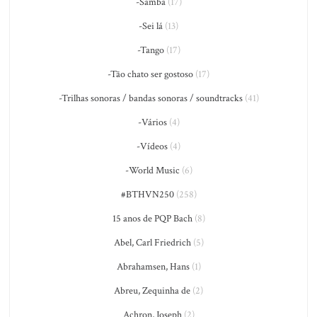
-Samba
(17)
-Sei lá
(13)
-Tango
(17)
-Tão chato ser gostoso
(17)
-Trilhas sonoras / bandas sonoras / soundtracks
(41)
-Vários
(4)
-Vídeos
(4)
-World Music
(6)
#BTHVN250
(258)
15 anos de PQP Bach
(8)
Abel, Carl Friedrich
(5)
Abrahamsen, Hans
(1)
Abreu, Zequinha de
(2)
Achron, Joseph
(2)