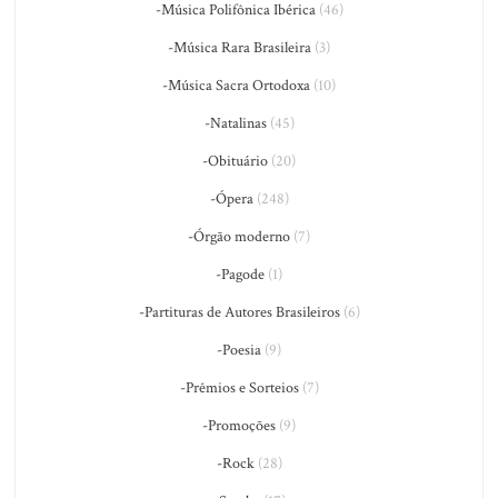
-Música Polifônica Ibérica
(46)
-Música Rara Brasileira
(3)
-Música Sacra Ortodoxa
(10)
-Natalinas
(45)
-Obituário
(20)
-Ópera
(248)
-Órgão moderno
(7)
-Pagode
(1)
-Partituras de Autores Brasileiros
(6)
-Poesia
(9)
-Prêmios e Sorteios
(7)
-Promoções
(9)
-Rock
(28)