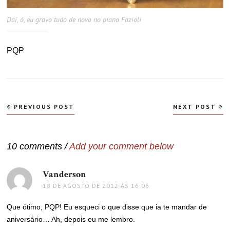
Daí, ó, eu gravo tudo de novo no piano Fazioli
PQP
Navegação
PREVIOUS POST
NEXT POST
de
Post
10 comments /
Add your comment below
Vanderson
disse:
18 DE AGOSTO DE 2012 ÀS 16:06
Que ótimo, PQP! Eu esqueci o que disse que ia te mandar de
aniversário… Ah, depois eu me lembro.