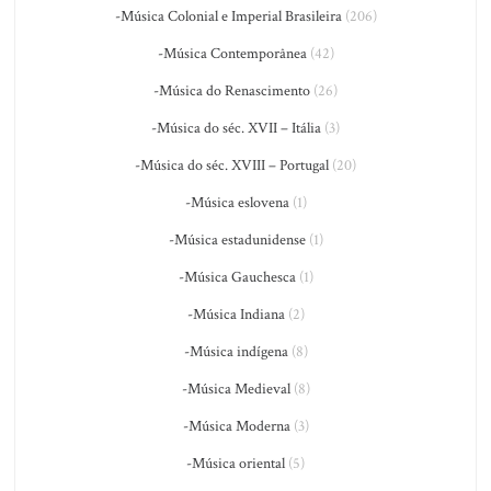
-Música Colonial e Imperial Brasileira
(206)
-Música Contemporânea
(42)
-Música do Renascimento
(26)
-Música do séc. XVII – Itália
(3)
-Música do séc. XVIII – Portugal
(20)
-Música eslovena
(1)
-Música estadunidense
(1)
-Música Gauchesca
(1)
-Música Indiana
(2)
-Música indígena
(8)
-Música Medieval
(8)
-Música Moderna
(3)
-Música oriental
(5)