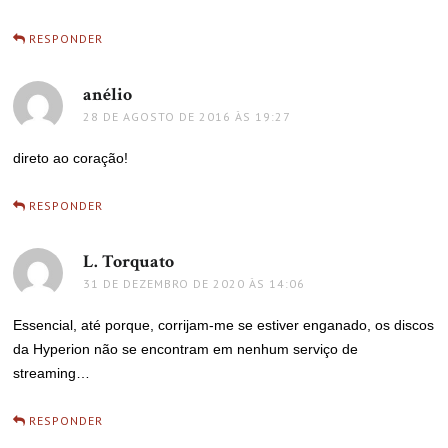
RESPONDER
anélio
disse:
28 DE AGOSTO DE 2016 ÀS 19:27
direto ao coração!
RESPONDER
L. Torquato
disse:
31 DE DEZEMBRO DE 2020 ÀS 14:06
Essencial, até porque, corrijam-me se estiver enganado, os discos
da Hyperion não se encontram em nenhum serviço de
streaming…
RESPONDER