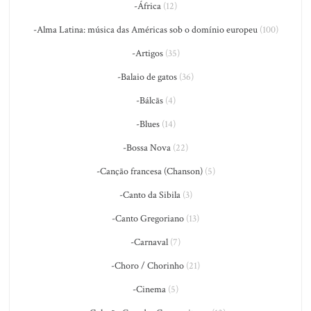
-África
(12)
-Alma Latina: música das Américas sob o domínio europeu
(100)
-Artigos
(35)
-Balaio de gatos
(36)
-Bálcãs
(4)
-Blues
(14)
-Bossa Nova
(22)
-Canção francesa (Chanson)
(5)
-Canto da Sibila
(3)
-Canto Gregoriano
(13)
-Carnaval
(7)
-Choro / Chorinho
(21)
-Cinema
(5)