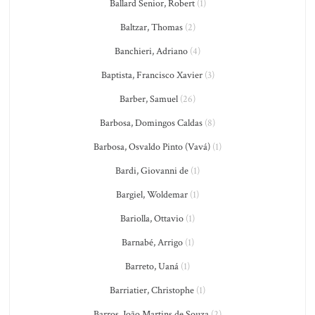
Ballard Senior, Robert
(1)
Baltzar, Thomas
(2)
Banchieri, Adriano
(4)
Baptista, Francisco Xavier
(3)
Barber, Samuel
(26)
Barbosa, Domingos Caldas
(8)
Barbosa, Osvaldo Pinto (Vavá)
(1)
Bardi, Giovanni de
(1)
Bargiel, Woldemar
(1)
Bariolla, Ottavio
(1)
Barnabé, Arrigo
(1)
Barreto, Uaná
(1)
Barriatier, Christophe
(1)
Barros, João Martins de Souza
(2)