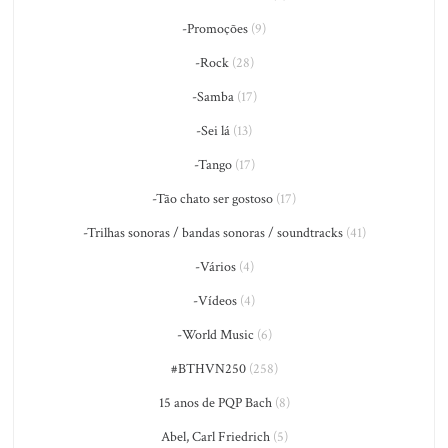
-Promoções
(9)
-Rock
(28)
-Samba
(17)
-Sei lá
(13)
-Tango
(17)
-Tão chato ser gostoso
(17)
-Trilhas sonoras / bandas sonoras / soundtracks
(41)
-Vários
(4)
-Vídeos
(4)
-World Music
(6)
#BTHVN250
(258)
15 anos de PQP Bach
(8)
Abel, Carl Friedrich
(5)