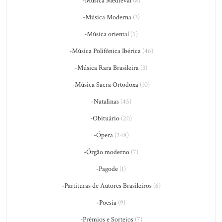
-Música Medieval
(8)
-Música Moderna
(3)
-Música oriental
(5)
-Música Polifônica Ibérica
(46)
-Música Rara Brasileira
(3)
-Música Sacra Ortodoxa
(10)
-Natalinas
(45)
-Obituário
(20)
-Ópera
(248)
-Órgão moderno
(7)
-Pagode
(1)
-Partituras de Autores Brasileiros
(6)
-Poesia
(9)
-Prêmios e Sorteios
(7)