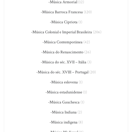
-Música Armorial
(12)
-Música Barroca Francesa
(120)
-Música Cipriota
(1)
-Música Colonial e Imperial Brasileira
(206)
-Música Contemporânea
(42)
-Música do Renascimento
(26)
-Música do séc. XVII – Itália
(3)
-Música do séc. XVIII – Portugal
(20)
-Música eslovena
(1)
-Música estadunidense
(1)
-Música Gauchesca
(1)
-Música Indiana
(2)
-Música indígena
(8)