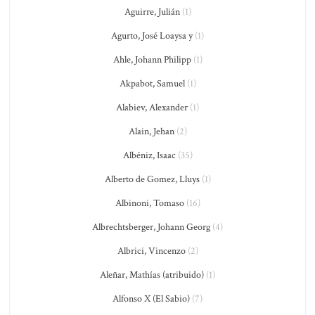
Aguirre, Julián
(1)
Agurto, José Loaysa y
(1)
Ahle, Johann Philipp
(1)
Akpabot, Samuel
(1)
Alabiev, Alexander
(1)
Alain, Jehan
(2)
Albéniz, Isaac
(35)
Alberto de Gomez, Lluys
(1)
Albinoni, Tomaso
(16)
Albrechtsberger, Johann Georg
(4)
Albrici, Vincenzo
(2)
Aleñar, Mathías (atribuido)
(1)
Alfonso X (El Sabio)
(7)