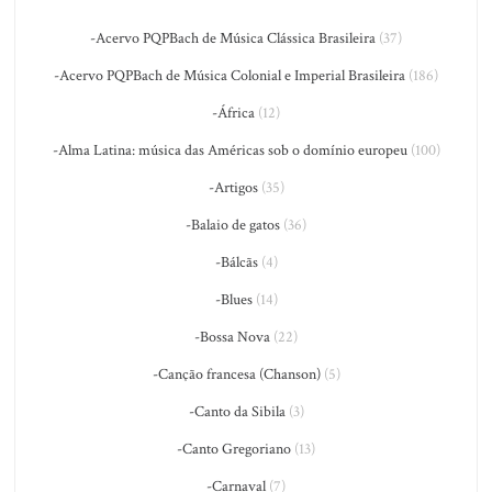
-Acervo PQPBach de Música Clássica Brasileira
(37)
-Acervo PQPBach de Música Colonial e Imperial Brasileira
(186)
-África
(12)
-Alma Latina: música das Américas sob o domínio europeu
(100)
-Artigos
(35)
-Balaio de gatos
(36)
-Bálcãs
(4)
-Blues
(14)
-Bossa Nova
(22)
-Canção francesa (Chanson)
(5)
-Canto da Sibila
(3)
-Canto Gregoriano
(13)
-Carnaval
(7)