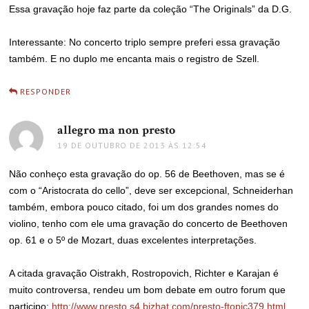
Essa gravação hoje faz parte da coleção “The Originals” da D.G.
Interessante: No concerto triplo sempre preferi essa gravação
também. E no duplo me encanta mais o registro de Szell.
RESPONDER
allegro ma non presto
disse:
19 DE OUTUBRO DE 2013 ÀS 12:54
Não conheço esta gravação do op. 56 de Beethoven, mas se é
com o “Aristocrata do cello”, deve ser excepcional, Schneiderhan
também, embora pouco citado, foi um dos grandes nomes do
violino, tenho com ele uma gravação do concerto de Beethoven
op. 61 e o 5º de Mozart, duas excelentes interpretações.
A citada gravação Oistrakh, Rostropovich, Richter e Karajan é
muito controversa, rendeu um bom debate em outro forum que
participo:
http://www.presto.s4.bizhat.com/presto-ftopic379.html