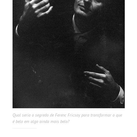
Qual seria o segredo de Ferenc Fricsay para transformar o que
é belo em algo ainda mais belo?