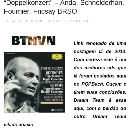
“Doppelkonzert” – Anda, Schneiderhan,
Fournier, Fricsay BRSO
AUTHOR
POSTED
FDPBACH
28 DE ABRIL DE 2020
15 COMMENTS
ON
Link renovado de uma
postagem lá de 2013.
Com certeza este é um
dos melhores cds que
já foram postados aqui
no PQPBach. Ouçam e
tirem suas conclusões.
Dream Team é esse
aqui, com o perdão do
outro Dream Team
citado abaixo.