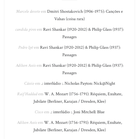
Marcelo devoto
em
Dmitri Shostakovich (1906-1975): Canções e
Valsas (coisa rara)
candida pires
em
Ravi Shankar (1920-2012) & Philip Glass (1937):
Passages
Pedro Ipê
em
Ravi Shankar (1920-2012) & Philip Glass (1937):
Passages
Adilson Assis
em
Ravi Shankar (1920-2012) & Philip Glass (1937):
Passages
Cássio
em
.: interlúdio :. Nicholas Payton: Nick@Night
Raif Haddad
em
W. A. Mozart (1756-1791): Réquiem, Exultate,
Jubilate (Berliner, Karajan / Dresden, Klee)
Cisco
em
.: interlúdio :. Joni Mitchell: Blue
Adilson Assis
em
W. A. Mozart (1756-1791): Réquiem, Exultate,
Jubilate (Berliner, Karajan / Dresden, Klee)