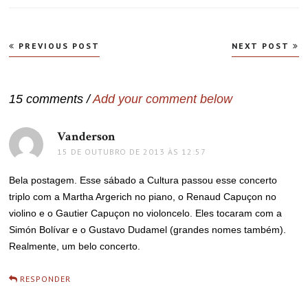
Navegação
PREVIOUS POST
NEXT POST
de
Post
15 comments /
Add your comment below
Vanderson
disse:
15 DE OUTUBRO DE 2013 ÀS 12:57
Bela postagem. Esse sábado a Cultura passou esse concerto
triplo com a Martha Argerich no piano, o Renaud Capuçon no
violino e o Gautier Capuçon no violoncelo. Eles tocaram com a
Simón Bolívar e o Gustavo Dudamel (grandes nomes também).
Realmente, um belo concerto.
RESPONDER