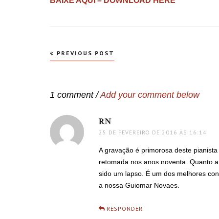
BAIXE AQUI – DOWNLOAD HERE
Navegação
PREVIOUS POST
de
Post
1 comment /
Add your comment below
RN
disse:
25 DE FEVEREIRO DE 2016 ÀS 16:14
A gravação é primorosa deste pianista
retomada nos anos noventa. Quanto a c
sido um lapso. É um dos melhores conc
a nossa Guiomar Novaes.
RESPONDER