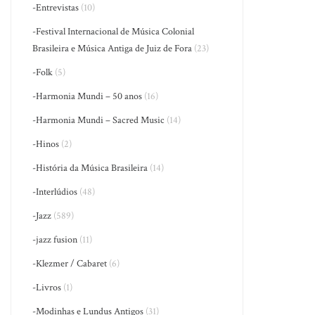
-Entrevistas
(10)
-Festival Internacional de Música Colonial
Brasileira e Música Antiga de Juiz de Fora
(23)
-Folk
(5)
-Harmonia Mundi – 50 anos
(16)
-Harmonia Mundi – Sacred Music
(14)
-Hinos
(2)
-História da Música Brasileira
(14)
-Interlúdios
(48)
-Jazz
(589)
-jazz fusion
(11)
-Klezmer / Cabaret
(6)
-Livros
(1)
-Modinhas e Lundus Antigos
(31)