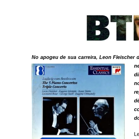
ON
No apogeu de sua carreira, Leon Fleischer 
n
di
n
r
d
co
d
Le