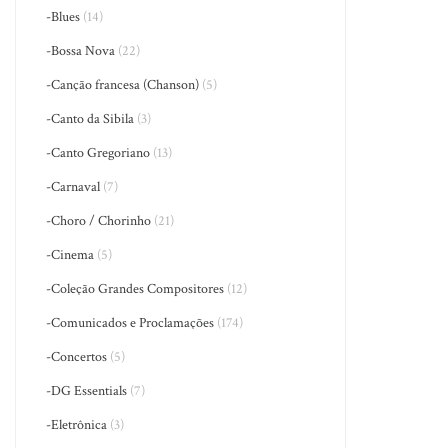
-Blues
(14)
-Bossa Nova
(22)
-Canção francesa (Chanson)
(5)
-Canto da Sibila
(3)
-Canto Gregoriano
(13)
-Carnaval
(7)
-Choro / Chorinho
(21)
-Cinema
(5)
-Coleção Grandes Compositores
(12)
-Comunicados e Proclamações
(174)
-Concertos
(5)
-DG Essentials
(7)
-Eletrônica
(3)