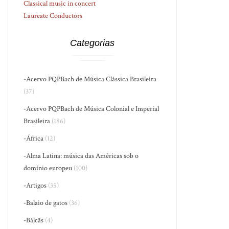
Classical music in concert
Laureate Conductors
Categorias
-Acervo PQPBach de Música Clássica Brasileira
(37)
-Acervo PQPBach de Música Colonial e Imperial
Brasileira
(186)
-África
(12)
-Alma Latina: música das Américas sob o
domínio europeu
(100)
-Artigos
(35)
-Balaio de gatos
(36)
-Bálcãs
(4)