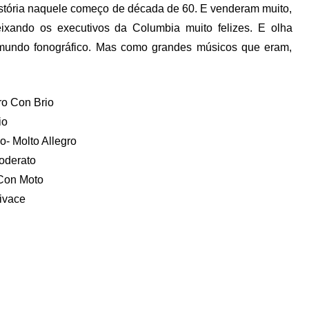
stória naquele começo de década de 60. E venderam muito,
ixando os executivos da Columbia muito felizes. E olha
 mundo fonográfico. Mas como grandes músicos que eram,
gro Con Brio
io
o- Molto Allegro
Moderato
 Con Moto
Vivace