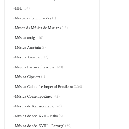
-MPB
(54)
-Muro das Lamentações
(1)
-Museu da Música de Mariana
(15)
-Música antiga
(16)
-Música Armênia
(3)
-Música Armorial
(12)
-Música Barroca Francesa
(120)
-Música Cipriota
(1)
-Música Colonial e Imperial Brasileira
(206)
-Música Contemporânea
(42)
-Música do Renascimento
(26)
-Música do séc. XVII – Itália
(3)
-Música do séc. XVIII – Portugal
(20)