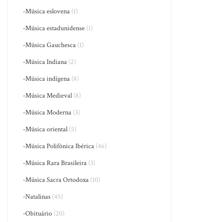
-Música eslovena
(1)
-Música estadunidense
(1)
-Música Gauchesca
(1)
-Música Indiana
(2)
-Música indígena
(8)
-Música Medieval
(8)
-Música Moderna
(3)
-Música oriental
(5)
-Música Polifônica Ibérica
(46)
-Música Rara Brasileira
(3)
-Música Sacra Ortodoxa
(10)
-Natalinas
(45)
-Obituário
(20)