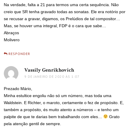
Na verdade, falta a 21 para termos uma certa sequência. Não
creio que SR tenha gravado todas as sonatas. Ele era notório por
se recusar a gravar, digamos, os Prelúdios de tal compositor…
Mas, se houver uma integral, FDP é o cara que sabe…
Abraços
Molivero
RESPONDER
Vassily Genrikhovich
disse:
9 DE JANEIRO DE 2020 ÀS 1:07
Prezado Mário,
Minha estultice engoliu não só um número, mas toda uma
Waldstein. E Richter, o maroto, certamente o fez de propósito. E,
também a propósito, és muito atento a números – e tenho um
palpite de que te darias bem trabalhando com eles…
Grato
pela atenção gentil de sempre.