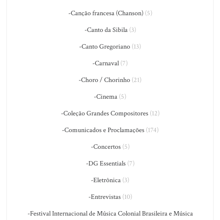
-Canção francesa (Chanson)
(5)
-Canto da Sibila
(3)
-Canto Gregoriano
(13)
-Carnaval
(7)
-Choro / Chorinho
(21)
-Cinema
(5)
-Coleção Grandes Compositores
(12)
-Comunicados e Proclamações
(174)
-Concertos
(5)
-DG Essentials
(7)
-Eletrônica
(3)
-Entrevistas
(10)
-Festival Internacional de Música Colonial Brasileira e Música