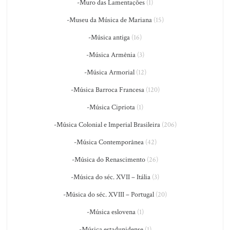
-Muro das Lamentações
(1)
-Museu da Música de Mariana
(15)
-Música antiga
(16)
-Música Armênia
(3)
-Música Armorial
(12)
-Música Barroca Francesa
(120)
-Música Cipriota
(1)
-Música Colonial e Imperial Brasileira
(206)
-Música Contemporânea
(42)
-Música do Renascimento
(26)
-Música do séc. XVII – Itália
(3)
-Música do séc. XVIII – Portugal
(20)
-Música eslovena
(1)
-Música estadunidense
(1)