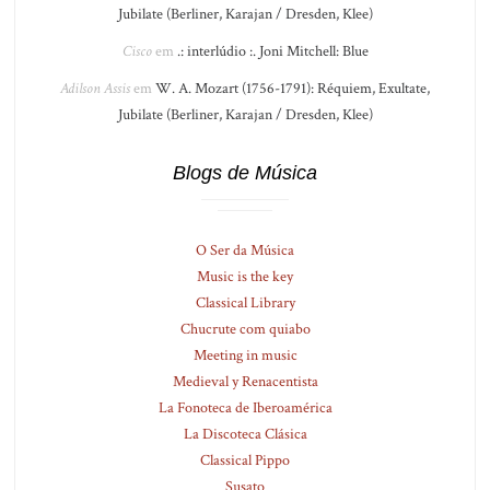
Jubilate (Berliner, Karajan / Dresden, Klee)
Cisco
em
.: interlúdio :. Joni Mitchell: Blue
Adilson Assis
em
W. A. Mozart (1756-1791): Réquiem, Exultate,
Jubilate (Berliner, Karajan / Dresden, Klee)
Blogs de Música
O Ser da Música
Music is the key
Classical Library
Chucrute com quiabo
Meeting in music
Medieval y Renacentista
La Fonoteca de Iberoamérica
La Discoteca Clásica
Classical Pippo
Susato