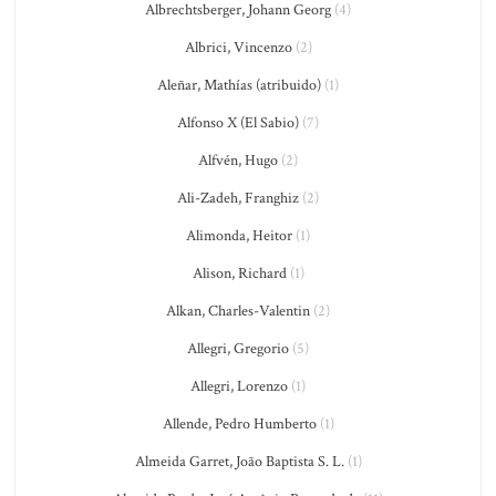
Albrechtsberger, Johann Georg
(4)
Albrici, Vincenzo
(2)
Aleñar, Mathías (atribuido)
(1)
Alfonso X (El Sabio)
(7)
Alfvén, Hugo
(2)
Ali-Zadeh, Franghiz
(2)
Alimonda, Heitor
(1)
Alison, Richard
(1)
Alkan, Charles-Valentin
(2)
Allegri, Gregorio
(5)
Allegri, Lorenzo
(1)
Allende, Pedro Humberto
(1)
Almeida Garret, João Baptista S. L.
(1)