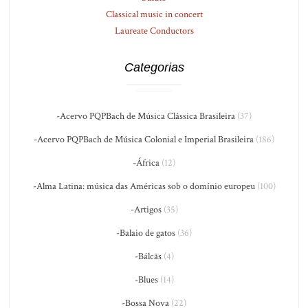
Classical music in concert
Laureate Conductors
Categorias
-Acervo PQPBach de Música Clássica Brasileira
(37)
-Acervo PQPBach de Música Colonial e Imperial Brasileira
(186)
-África
(12)
-Alma Latina: música das Américas sob o domínio europeu
(100)
-Artigos
(35)
-Balaio de gatos
(36)
-Bálcãs
(4)
-Blues
(14)
-Bossa Nova
(22)