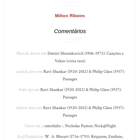
Milton Ribeiro
Comentários
Marcelo devoto
em
Dmitri Shostakovich (1906-1975): Canções e
Valsas (coisa rara)
candida pires
em
Ravi Shankar (1920-2012) & Philip Glass (1937):
Passages
Pedro Ipê
em
Ravi Shankar (1920-2012) & Philip Glass (1937):
Passages
Adilson Assis
em
Ravi Shankar (1920-2012) & Philip Glass (1937):
Passages
Cássio
em
.: interlúdio :. Nicholas Payton: Nick@Night
Raif Haddad
em
W. A. Mozart (1756-1791): Réquiem, Exultate,