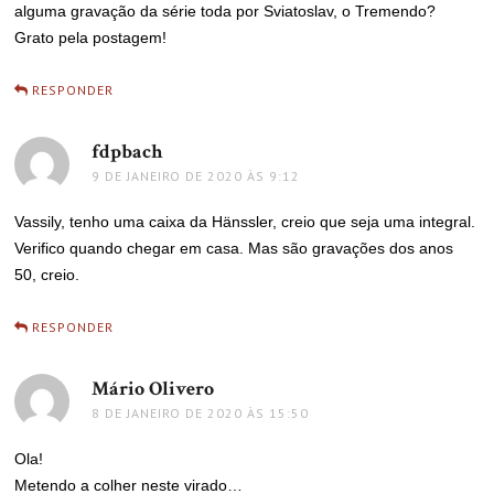
alguma gravação da série toda por Sviatoslav, o Tremendo?
Grato pela postagem!
RESPONDER
fdpbach
disse:
9 DE JANEIRO DE 2020 ÀS 9:12
Vassily, tenho uma caixa da Hänssler, creio que seja uma integral.
Verifico quando chegar em casa. Mas são gravações dos anos
50, creio.
RESPONDER
Mário Olivero
disse:
8 DE JANEIRO DE 2020 ÀS 15:50
Ola!
Metendo a colher neste virado…