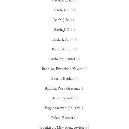
Bach, J. C. F.
(7)
Bach, J. L.
(2)
Bach, J. M.
(4)
Bach, J. N.
(1)
Bach, J. S.
(870)
Bach, W. F.
(33)
Bacheler, Daniel
(2)
Bachixa, Francisco Xavier
(1)
Bacri, Nicolas
(1)
Badalla, Rosa Giacinta
(1)
Baden Powell
(2)
Baghdasaryan, Eduard
(1)
Baksa, Robert
(1)
Balakirev, Mily Alexeyevich
(6)