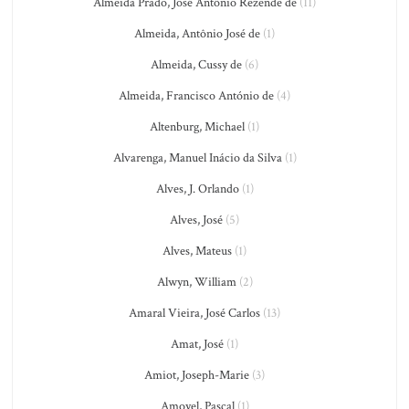
Almeida Prado, José Antônio Rezende de
(11)
Almeida, Antônio José de
(1)
Almeida, Cussy de
(6)
Almeida, Francisco António de
(4)
Altenburg, Michael
(1)
Alvarenga, Manuel Inácio da Silva
(1)
Alves, J. Orlando
(1)
Alves, José
(5)
Alves, Mateus
(1)
Alwyn, William
(2)
Amaral Vieira, José Carlos
(13)
Amat, José
(1)
Amiot, Joseph-Marie
(3)
Amoyel, Pascal
(1)