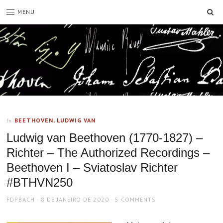
SE
MENU
BEETHOVEN, LUDWIG VAN
In
Ludwig van Beethoven (1770-1827) –
Richter – The Authorized Recordings –
Beethoven I – Sviatoslav Richter
#BTHVN250
AUTHOR
POSTED
FDPBACH
8 DE JANEIRO DE 2020
5 COMMENTS
ON