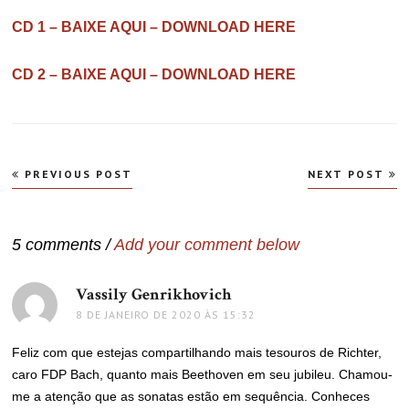
CD 1 – BAIXE AQUI – DOWNLOAD HERE
CD 2 – BAIXE AQUI – DOWNLOAD HERE
Navegação
PREVIOUS POST
NEXT POST
de
Post
5 comments /
Add your comment below
Vassily Genrikhovich
disse:
8 DE JANEIRO DE 2020 ÀS 15:32
Feliz com que estejas compartilhando mais tesouros de Richter,
caro FDP Bach, quanto mais Beethoven em seu jubileu. Chamou-
me a atenção que as sonatas estão em sequência. Conheces