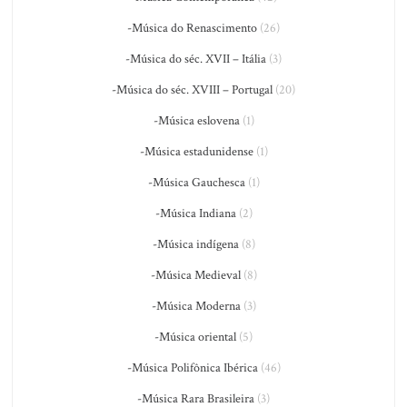
-Música do Renascimento
(26)
-Música do séc. XVII – Itália
(3)
-Música do séc. XVIII – Portugal
(20)
-Música eslovena
(1)
-Música estadunidense
(1)
-Música Gauchesca
(1)
-Música Indiana
(2)
-Música indígena
(8)
-Música Medieval
(8)
-Música Moderna
(3)
-Música oriental
(5)
-Música Polifônica Ibérica
(46)
-Música Rara Brasileira
(3)