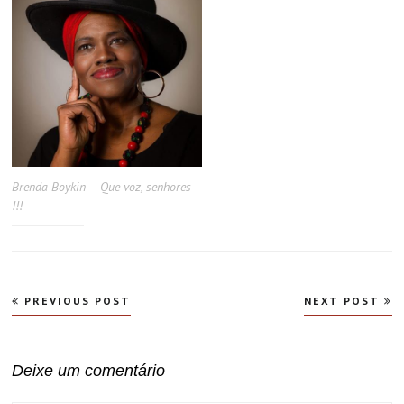
Brenda Boykin – Que voz, senhores
!!!
Navegação
PREVIOUS POST
NEXT POST
de
Post
Deixe um comentário