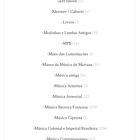
-jazz fusion
(11)
-Klezmer / Cabaret
(6)
-Livros
(1)
-Modinhas e Lundus Antigos
(31)
-MPB
(54)
-Muro das Lamentações
(1)
-Museu da Música de Mariana
(15)
-Música antiga
(16)
-Música Armênia
(3)
-Música Armorial
(12)
-Música Barroca Francesa
(120)
-Música Cipriota
(1)
-Música Colonial e Imperial Brasileira
(206)
-Música Contemporânea
(42)