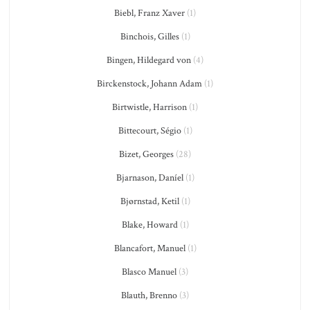
Biebl, Franz Xaver
(1)
Binchois, Gilles
(1)
Bingen, Hildegard von
(4)
Birckenstock, Johann Adam
(1)
Birtwistle, Harrison
(1)
Bittecourt, Ségio
(1)
Bizet, Georges
(28)
Bjarnason, Daníel
(1)
Bjørnstad, Ketil
(1)
Blake, Howard
(1)
Blancafort, Manuel
(1)
Blasco Manuel
(3)
Blauth, Brenno
(3)