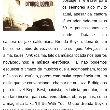
postagens, e trazer para
os senhores algo muito
atual, apesar da cantora
já ter adentrado em seus
60 e poucos anos de
idade. Trata-se da
cantora de jazz californiana Brenda Boykin, dona de um
belíssimo timbre de voz, com muito suíngue,
latin jazz
na
alma,
blues
,
funk
(calma, falo da música tocada nos bairros
novaiorquinos) e música eletrônica. E não podemos
esquecer o timaço de músicos que a acompanham, todos
músicos de estúdio, porém com muita experiência em um
estilo que se convencionou chamar de nu-jazz. E dirigidos
pelo incrível Bepo Best, baixista, tecladista, produtor, com
um faro incrível para criar verdadeiras obras primas, como
a magnífica faixa ‘I´ll Be With You’. O que Brenda Boykin