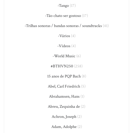
-Tango
(17)
-Tão chato ser gostoso
(17)
-Trilhas sonoras / bandas sonoras / soundtracks
(41)
-Vários
(4)
-Vídeos
(4)
-World Music
(6)
#BTHVN250
(258)
15 anos de PQP Bach
(8)
Abel, Carl Friedrich
(5)
Abrahamsen, Hans
(1)
Abreu, Zequinha de
(2)
Achron, Joseph
(2)
Adam, Adolphe
(2)