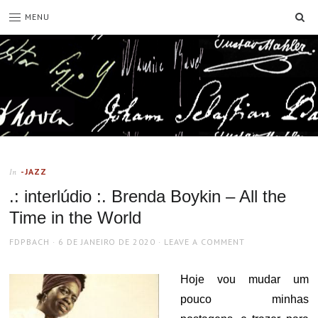
SE
MENU
-JAZZ
In
.: interlúdio :. Brenda Boykin – All the
Time in the World
AUTHOR
POSTED
FDPBACH
6 DE JANEIRO DE 2020
LEAVE A COMMENT
ON
Hoje vou mudar um
pouco minhas