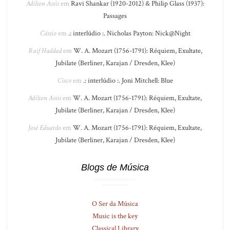
Adilson Assis
em
Ravi Shankar (1920-2012) & Philip Glass (1937):
Passages
Cássio
em
.: interlúdio :. Nicholas Payton: Nick@Night
Raif Haddad
em
W. A. Mozart (1756-1791): Réquiem, Exultate,
Jubilate (Berliner, Karajan / Dresden, Klee)
Cisco
em
.: interlúdio :. Joni Mitchell: Blue
Adilson Assis
em
W. A. Mozart (1756-1791): Réquiem, Exultate,
Jubilate (Berliner, Karajan / Dresden, Klee)
José Eduardo
em
W. A. Mozart (1756-1791): Réquiem, Exultate,
Jubilate (Berliner, Karajan / Dresden, Klee)
Blogs de Música
O Ser da Música
Music is the key
Classical Library