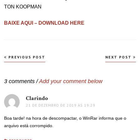
TON KOOPMAN
BAIXE AQUI – DOWNLOAD HERE
Navegação
PREVIOUS POST
NEXT POST
de
Post
3 comments /
Add your comment below
Clarindo
disse:
21 DE DEZEMBRO DE 2019 ÀS 19:29
Boa tarde! na hora de descompactar, o WinRar informa que o
arquivo está corrompido.