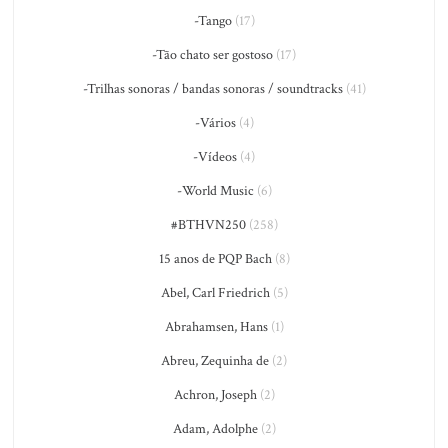
-Tango
(17)
-Tão chato ser gostoso
(17)
-Trilhas sonoras / bandas sonoras / soundtracks
(41)
-Vários
(4)
-Vídeos
(4)
-World Music
(6)
#BTHVN250
(258)
15 anos de PQP Bach
(8)
Abel, Carl Friedrich
(5)
Abrahamsen, Hans
(1)
Abreu, Zequinha de
(2)
Achron, Joseph
(2)
Adam, Adolphe
(2)