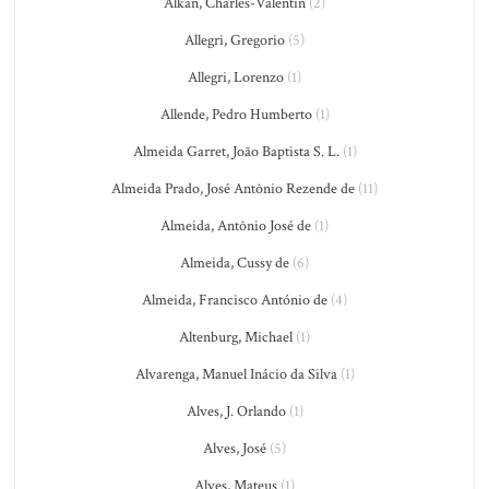
Alkan, Charles-Valentin
(2)
Allegri, Gregorio
(5)
Allegri, Lorenzo
(1)
Allende, Pedro Humberto
(1)
Almeida Garret, João Baptista S. L.
(1)
Almeida Prado, José Antônio Rezende de
(11)
Almeida, Antônio José de
(1)
Almeida, Cussy de
(6)
Almeida, Francisco António de
(4)
Altenburg, Michael
(1)
Alvarenga, Manuel Inácio da Silva
(1)
Alves, J. Orlando
(1)
Alves, José
(5)
Alves, Mateus
(1)