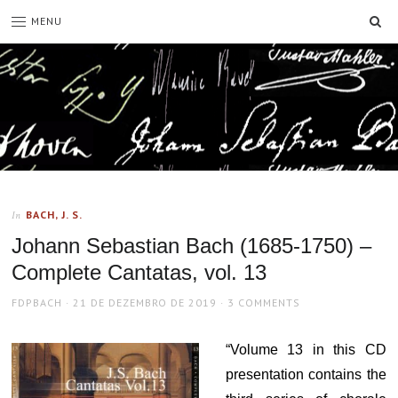
SE
MENU
BACH, J. S.
In
Johann Sebastian Bach (1685-1750) –
Complete Cantatas, vol. 13
AUTHOR
POSTED
FDPBACH
21 DE DEZEMBRO DE 2019
3 COMMENTS
ON
“Volume 13 in this CD
presentation contains the