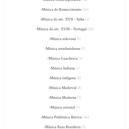
-Música do Renascimento
(26)
-Música do séc. XVII – Itália
(3)
-Música do séc. XVIII – Portugal
(20)
-Música eslovena
(1)
-Música estadunidense
(1)
-Música Gauchesca
(1)
-Música Indiana
(2)
-Música indígena
(8)
-Música Medieval
(8)
-Música Moderna
(3)
-Música oriental
(5)
-Música Polifônica Ibérica
(46)
-Música Rara Brasileira
(3)