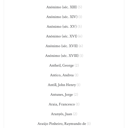
Anônimo (séc. XIII)
(5)
Anônimo (séc. XIV)
(1)
Anônimo (séc. XV)
(5)
Anônimo (séc. XVI)
(6)
Anônimo (séc. XVII)
(6)
Anônimo (séc. XVIII)
(1)
Antheil, George
(2)
Antico, Andrea
(1)
Antill, John Henry
(1)
Antunes, Jorge
(2)
Araia, Francesco
(1)
Aranyés, Juan
(2)
Araújo Pinheiro, Raymundo de
(1)