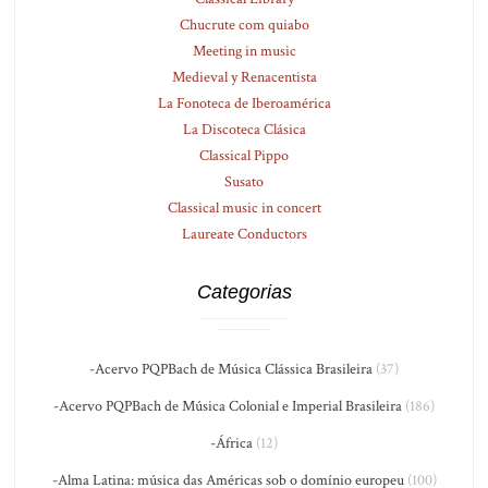
Chucrute com quiabo
Meeting in music
Medieval y Renacentista
La Fonoteca de Iberoamérica
La Discoteca Clásica
Classical Pippo
Susato
Classical music in concert
Laureate Conductors
Categorias
-Acervo PQPBach de Música Clássica Brasileira
(37)
-Acervo PQPBach de Música Colonial e Imperial Brasileira
(186)
-África
(12)
-Alma Latina: música das Américas sob o domínio europeu
(100)