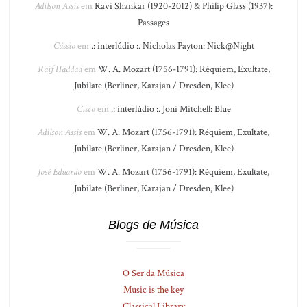
Adilson Assis
em
Ravi Shankar (1920-2012) & Philip Glass (1937):
Passages
Cássio
em
.: interlúdio :. Nicholas Payton: Nick@Night
Raif Haddad
em
W. A. Mozart (1756-1791): Réquiem, Exultate,
Jubilate (Berliner, Karajan / Dresden, Klee)
Cisco
em
.: interlúdio :. Joni Mitchell: Blue
Adilson Assis
em
W. A. Mozart (1756-1791): Réquiem, Exultate,
Jubilate (Berliner, Karajan / Dresden, Klee)
José Eduardo
em
W. A. Mozart (1756-1791): Réquiem, Exultate,
Jubilate (Berliner, Karajan / Dresden, Klee)
Blogs de Música
O Ser da Música
Music is the key
Classical Library