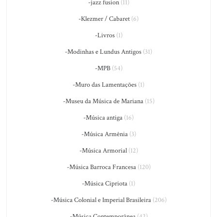
-jazz fusion
(11)
-Klezmer / Cabaret
(6)
-Livros
(1)
-Modinhas e Lundus Antigos
(31)
-MPB
(54)
-Muro das Lamentações
(1)
-Museu da Música de Mariana
(15)
-Música antiga
(16)
-Música Armênia
(3)
-Música Armorial
(12)
-Música Barroca Francesa
(120)
-Música Cipriota
(1)
-Música Colonial e Imperial Brasileira
(206)
-Música Contemporânea
(42)