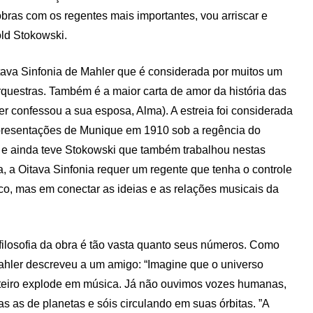
bras com os regentes mais importantes, vou arriscar e
ld Stokowski.
ava Sinfonia de Mahler que é considerada por muitos um
rquestras. Também é a maior carta de amor da história das
ler confessou a sua esposa, Alma). A estreia foi considerada
presentações de Munique em 1910 sob a regência do
o e ainda teve Stokowski que também trabalhou nestas
, a Oitava Sinfonia requer um regente que tenha o controle
co, mas em conectar as ideias e as relações musicais da
filosofia da obra é tão vasta quanto seus números. Como
hler descreveu a um amigo: “Imagine que o universo
teiro explode em música. Já não ouvimos vozes humanas,
s as de planetas e sóis circulando em suas órbitas. ”A