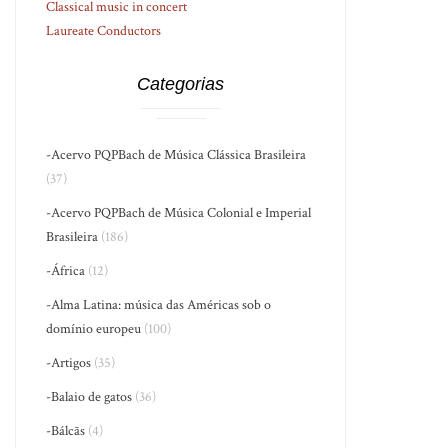
Classical music in concert
Laureate Conductors
Categorias
-Acervo PQPBach de Música Clássica Brasileira
(37)
-Acervo PQPBach de Música Colonial e Imperial
Brasileira
(186)
-África
(12)
-Alma Latina: música das Américas sob o
domínio europeu
(100)
-Artigos
(35)
-Balaio de gatos
(36)
-Bálcãs
(4)