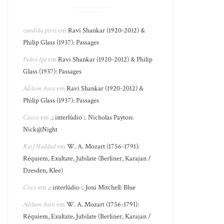
candida pires
em
Ravi Shankar (1920-2012) &
Philip Glass (1937): Passages
Pedro Ipê
em
Ravi Shankar (1920-2012) & Philip
Glass (1937): Passages
Adilson Assis
em
Ravi Shankar (1920-2012) &
Philip Glass (1937): Passages
Cássio
em
.: interlúdio :. Nicholas Payton:
Nick@Night
Raif Haddad
em
W. A. Mozart (1756-1791):
Réquiem, Exultate, Jubilate (Berliner, Karajan /
Dresden, Klee)
Cisco
em
.: interlúdio :. Joni Mitchell: Blue
Adilson Assis
em
W. A. Mozart (1756-1791):
Réquiem, Exultate, Jubilate (Berliner, Karajan /