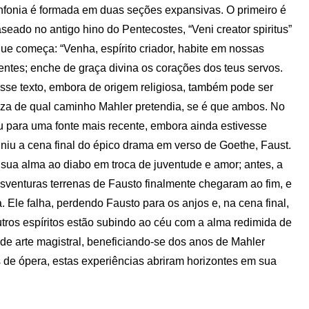
nfonia é formada em duas seções expansivas. O primeiro é
seado no antigo hino do Pentecostes, “Veni creator spiritus”
que começa: “Venha, espírito criador, habite em nossas
ntes; enche de graça divina os corações dos teus servos.
sse texto, embora de origem religiosa, também pode ser
rteza de qual caminho Mahler pretendia, se é que ambos. No
u para uma fonte mais recente, embora ainda estivesse
iniu a cena final do épico drama em verso de Goethe, Faust.
 sua alma ao diabo em troca de juventude e amor; antes, a
sventuras terrenas de Fausto finalmente chegaram ao fim, e
. Ele falha, perdendo Fausto para os anjos e, na cena final,
tros espíritos estão subindo ao céu com a alma redimida de
de arte magistral, beneficiando-se dos anos de Mahler
de ópera, estas experiências abriram horizontes em sua