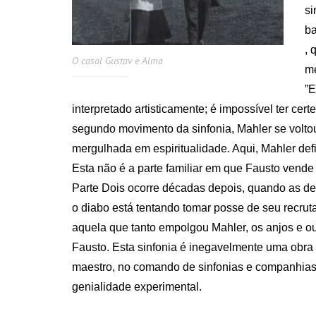
si
ba
, 
O casal Gustav e Alma
me
”E
interpretado artisticamente; é impossível ter ce
segundo movimento da sinfonia, Mahler se volto
mergulhada em espiritualidade. Aqui, Mahler def
Esta não é a parte familiar em que Fausto vende
Parte Dois ocorre décadas depois, quando as de
o diabo está tentando tomar posse de seu recruta
aquela que tanto empolgou Mahler, os anjos e ou
Fausto. Esta sinfonia é inegavelmente uma obra 
maestro, no comando de sinfonias e companhias 
genialidade experimental.