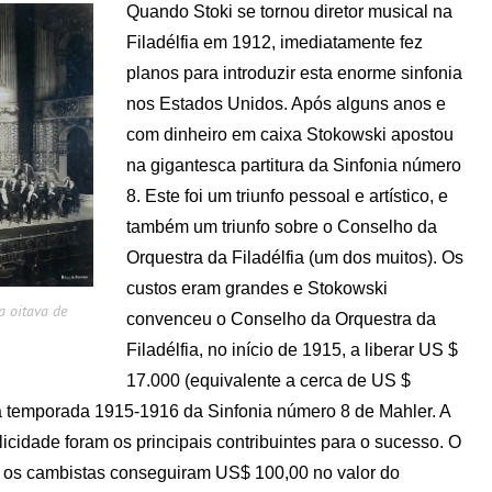
Quando Stoki se tornou diretor musical na
Filadélfia em 1912, imediatamente fez
planos para introduzir esta enorme sinfonia
nos Estados Unidos. Após alguns anos e
com dinheiro em caixa Stokowski apostou
na gigantesca partitura da Sinfonia número
8. Este foi um triunfo pessoal e artístico, e
também um triunfo sobre o Conselho da
Orquestra da Filadélfia (um dos muitos). Os
custos eram grandes e Stokowski
a oitava de
convenceu o Conselho da Orquestra da
Filadélfia, no início de 1915, a liberar US $
17.000 (equivalente a cerca de US $
a temporada 1915-1916 da Sinfonia número 8 de Mahler. A
icidade foram os principais contribuintes para o sucesso. O
ue os cambistas conseguiram US$ 100,00 no valor do