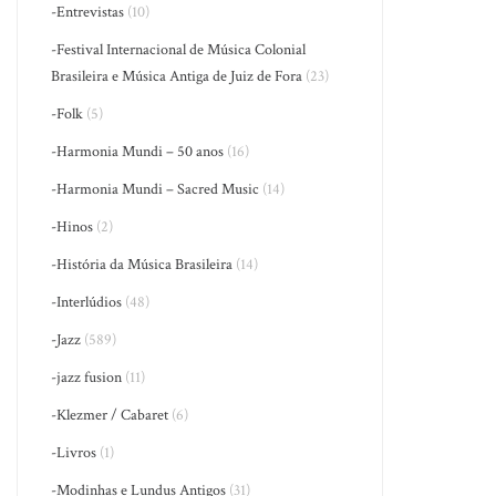
-Entrevistas
(10)
-Festival Internacional de Música Colonial
Brasileira e Música Antiga de Juiz de Fora
(23)
-Folk
(5)
-Harmonia Mundi – 50 anos
(16)
-Harmonia Mundi – Sacred Music
(14)
-Hinos
(2)
-História da Música Brasileira
(14)
-Interlúdios
(48)
-Jazz
(589)
-jazz fusion
(11)
-Klezmer / Cabaret
(6)
-Livros
(1)
-Modinhas e Lundus Antigos
(31)