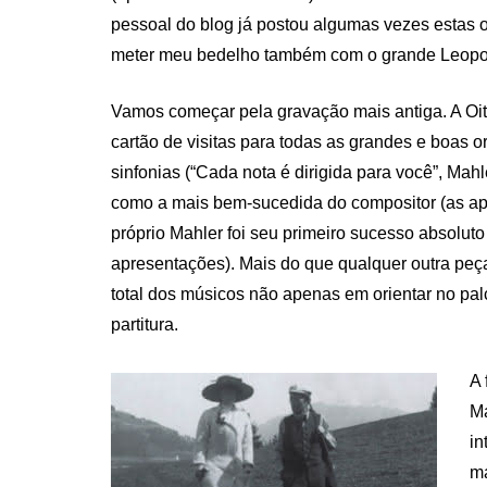
pessoal do blog já postou algumas vezes estas o
meter meu bedelho também com o grande Leopo
Vamos começar pela gravação mais antiga. A Oit
cartão de visitas para todas as grandes e boas o
sinfonias (“Cada nota é dirigida para você”, Mah
como a mais bem-sucedida do compositor (as a
próprio Mahler foi seu primeiro sucesso absolut
apresentações). Mais do que qualquer outra peça
total dos músicos não apenas em orientar no pal
partitura.
A 
Ma
in
ma