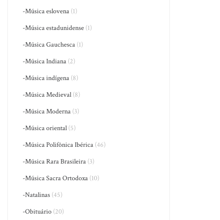
-Música eslovena
(1)
-Música estadunidense
(1)
-Música Gauchesca
(1)
-Música Indiana
(2)
-Música indígena
(8)
-Música Medieval
(8)
-Música Moderna
(3)
-Música oriental
(5)
-Música Polifônica Ibérica
(46)
-Música Rara Brasileira
(3)
-Música Sacra Ortodoxa
(10)
-Natalinas
(45)
-Obituário
(20)