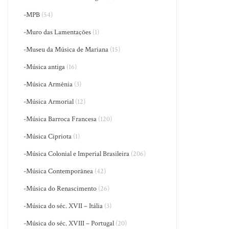
-MPB
(54)
-Muro das Lamentações
(1)
-Museu da Música de Mariana
(15)
-Música antiga
(16)
-Música Armênia
(3)
-Música Armorial
(12)
-Música Barroca Francesa
(120)
-Música Cipriota
(1)
-Música Colonial e Imperial Brasileira
(206)
-Música Contemporânea
(42)
-Música do Renascimento
(26)
-Música do séc. XVII – Itália
(3)
-Música do séc. XVIII – Portugal
(20)