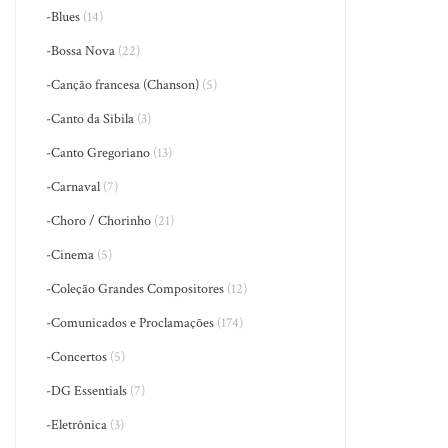
-Blues
(14)
-Bossa Nova
(22)
-Canção francesa (Chanson)
(5)
-Canto da Sibila
(3)
-Canto Gregoriano
(13)
-Carnaval
(7)
-Choro / Chorinho
(21)
-Cinema
(5)
-Coleção Grandes Compositores
(12)
-Comunicados e Proclamações
(174)
-Concertos
(5)
-DG Essentials
(7)
-Eletrônica
(3)