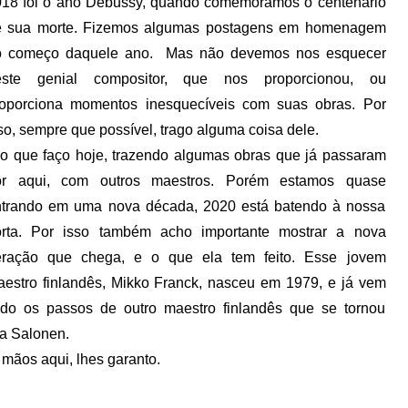
18 foi o ano Debussy, quando comemoramos o centenário
e sua morte. Fizemos algumas postagens em homenagem
o começo daquele ano. Mas não devemos nos esquecer
este genial compositor, que nos proporcionou, ou
roporciona momentos inesquecíveis com suas obras. Por
so, sempre que possível, trago alguma coisa dele.
o que faço hoje, trazendo algumas obras que já passaram
or aqui, com outros maestros. Porém estamos quase
ntrando em uma nova década, 2020 está batendo à nossa
orta. Por isso também acho importante mostrar a nova
eração que chega, e o que ela tem feito. Esse jovem
estro finlandês, Mikko Franck, nasceu em 1979, e já vem
do os passos de outro maestro finlandês que se tornou
ka Salonen.
ãos aqui, lhes garanto.