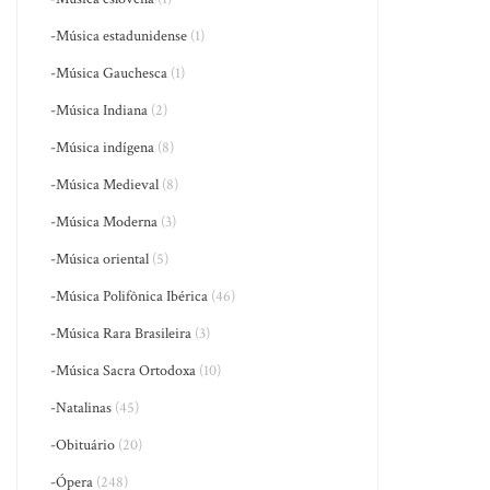
-Música estadunidense
(1)
-Música Gauchesca
(1)
-Música Indiana
(2)
-Música indígena
(8)
-Música Medieval
(8)
-Música Moderna
(3)
-Música oriental
(5)
-Música Polifônica Ibérica
(46)
-Música Rara Brasileira
(3)
-Música Sacra Ortodoxa
(10)
-Natalinas
(45)
-Obituário
(20)
-Ópera
(248)