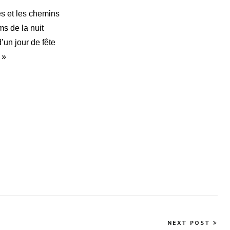
ues et les chemins
ms de la nuit
d’un jour de fête
 »
NEXT POST