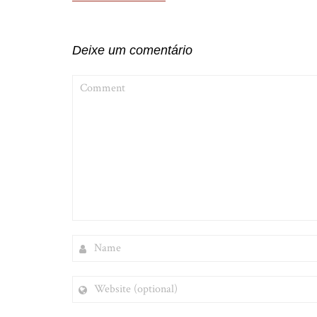
de
Post
Deixe um comentário
COMMENT
NAME
WEBSITE
(OPTIONAL)