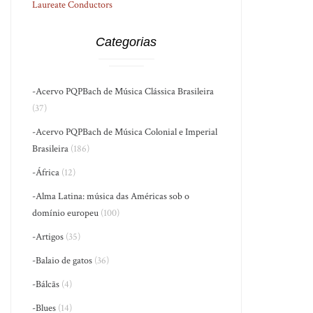
Laureate Conductors
Categorias
-Acervo PQPBach de Música Clássica Brasileira
(37)
-Acervo PQPBach de Música Colonial e Imperial
Brasileira
(186)
-África
(12)
-Alma Latina: música das Américas sob o
domínio europeu
(100)
-Artigos
(35)
-Balaio de gatos
(36)
-Bálcãs
(4)
-Blues
(14)