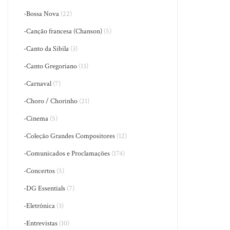
-Bossa Nova
(22)
-Canção francesa (Chanson)
(5)
-Canto da Sibila
(3)
-Canto Gregoriano
(13)
-Carnaval
(7)
-Choro / Chorinho
(21)
-Cinema
(5)
-Coleção Grandes Compositores
(12)
-Comunicados e Proclamações
(174)
-Concertos
(5)
-DG Essentials
(7)
-Eletrônica
(3)
-Entrevistas
(10)