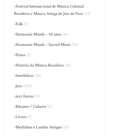
-Festival Internacional de Música Colonial
Brasileira e Música Antiga de Juiz de Fora
(23)
-Folk
(5)
-Harmonia Mundi – 50 anos
(16)
-Harmonia Mundi – Sacred Music
(14)
-Hinos
(2)
-História da Música Brasileira
(14)
-Interlúdios
(48)
-Jazz
(589)
-jazz fusion
(11)
-Klezmer / Cabaret
(6)
-Livros
(1)
-Modinhas e Lundus Antigos
(31)