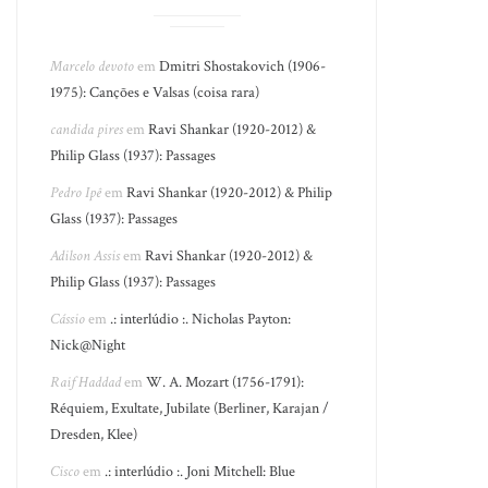
Marcelo devoto
em
Dmitri Shostakovich (1906-
1975): Canções e Valsas (coisa rara)
candida pires
em
Ravi Shankar (1920-2012) &
Philip Glass (1937): Passages
Pedro Ipê
em
Ravi Shankar (1920-2012) & Philip
Glass (1937): Passages
Adilson Assis
em
Ravi Shankar (1920-2012) &
Philip Glass (1937): Passages
Cássio
em
.: interlúdio :. Nicholas Payton:
Nick@Night
Raif Haddad
em
W. A. Mozart (1756-1791):
Réquiem, Exultate, Jubilate (Berliner, Karajan /
Dresden, Klee)
Cisco
em
.: interlúdio :. Joni Mitchell: Blue