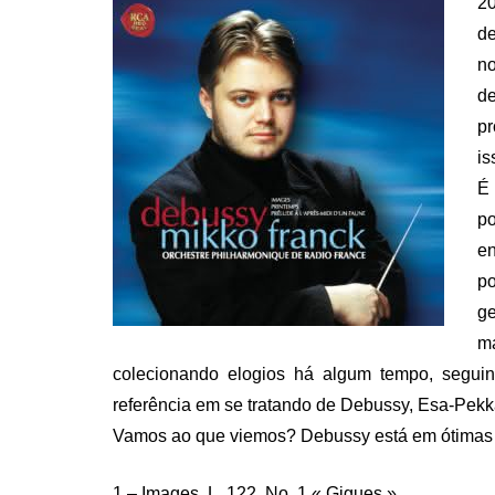
20
d
n
d
p
is
É 
p
e
p
g
ma
colecionando elogios há algum tempo, seguin
referência em se tratando de Debussy, Esa-Pek
Vamos ao que viemos? Debussy está em ótimas m
1 – Images, L. 122, No. 1 « Gigues »