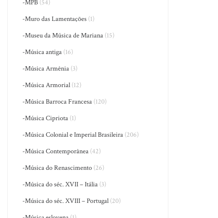
-MPB
(54)
-Muro das Lamentações
(1)
-Museu da Música de Mariana
(15)
-Música antiga
(16)
-Música Armênia
(3)
-Música Armorial
(12)
-Música Barroca Francesa
(120)
-Música Cipriota
(1)
-Música Colonial e Imperial Brasileira
(206)
-Música Contemporânea
(42)
-Música do Renascimento
(26)
-Música do séc. XVII – Itália
(3)
-Música do séc. XVIII – Portugal
(20)
-Música eslovena
(1)