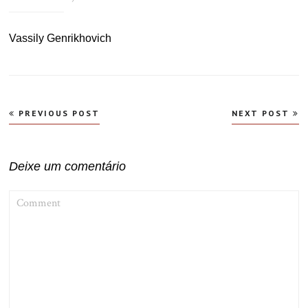
Vassily Genrikhovich
Navegação
PREVIOUS POST
NEXT POST
de
Post
Deixe um comentário
COMMENT