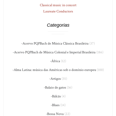
Classical music in concert
Laureate Conductors
Categorias
-Acervo PQPBach de Música Clássica Brasileira
(37)
-Acervo PQPBach de Música Colonial e Imperial Brasileira
(186)
-África
(12)
-Alma Latina: música das Américas sob o domínio europeu
(100)
-Artigos
(35)
-Balaio de gatos
(36)
-Bálcãs
(4)
-Blues
(14)
-Bossa Nova
(22)