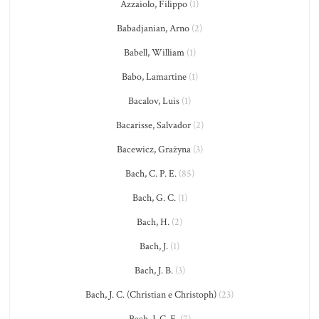
Azzaiolo, Filippo
(1)
Babadjanian, Arno
(2)
Babell, William
(1)
Babo, Lamartine
(1)
Bacalov, Luis
(1)
Bacarisse, Salvador
(2)
Bacewicz, Grażyna
(3)
Bach, C. P. E.
(85)
Bach, G. C.
(1)
Bach, H.
(2)
Bach, J.
(1)
Bach, J. B.
(3)
Bach, J. C. (Christian e Christoph)
(23)
Bach, J. C. F.
(7)