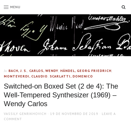
SE
MENU
BACH, J. S.
,
CARLOS, WENDY
,
HÄNDEL, GEORG FRIEDRICH
,
In
MONTEVERDI, CLAUDIO
,
SCARLATTI, DOMENICO
Switched-on Boxed Set (2 de 4): The
Well-Tempered Synthesizer (1969) –
Wendy Carlos
AUTHOR
POSTED
VASSILY GENRIKHOVICH
19 DE NOVEMBRO DE 2019
LEAVE A
ON
COMMENT