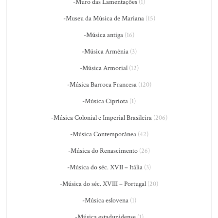
-Muro das Lamentações
(1)
-Museu da Música de Mariana
(15)
-Música antiga
(16)
-Música Armênia
(3)
-Música Armorial
(12)
-Música Barroca Francesa
(120)
-Música Cipriota
(1)
-Música Colonial e Imperial Brasileira
(206)
-Música Contemporânea
(42)
-Música do Renascimento
(26)
-Música do séc. XVII – Itália
(3)
-Música do séc. XVIII – Portugal
(20)
-Música eslovena
(1)
-Música estadunidense
(1)