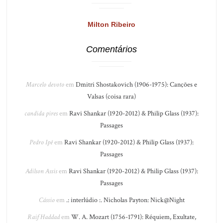
Milton Ribeiro
Comentários
Marcelo devoto
em
Dmitri Shostakovich (1906-1975): Canções e
Valsas (coisa rara)
candida pires
em
Ravi Shankar (1920-2012) & Philip Glass (1937):
Passages
Pedro Ipê
em
Ravi Shankar (1920-2012) & Philip Glass (1937):
Passages
Adilson Assis
em
Ravi Shankar (1920-2012) & Philip Glass (1937):
Passages
Cássio
em
.: interlúdio :. Nicholas Payton: Nick@Night
Raif Haddad
em
W. A. Mozart (1756-1791): Réquiem, Exultate,