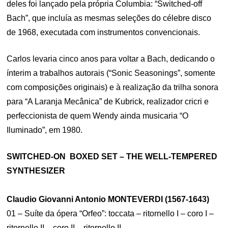
deles foi lançado pela própria Columbia: “Switched-off
Bach”, que incluía as mesmas seleções do célebre disco
de 1968, executada com instrumentos convencionais.
Carlos levaria cinco anos para voltar a Bach, dedicando o
ínterim a trabalhos autorais (“Sonic Seasonings”, somente
com composições originais) e à realização da trilha sonora
para “A Laranja Mecânica” de Kubrick, realizador cricri e
perfeccionista de quem Wendy ainda musicaria “O
Iluminado”, em 1980.
SWITCHED-ON BOXED SET – THE WELL-TEMPERED
SYNTHESIZER
Claudio Giovanni Antonio MONTEVERDI (1567-1643)
01 – Suíte da ópera “Orfeo”: toccata – ritornello I – coro I –
ritornello II – coro II – ritornello II