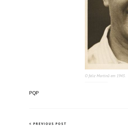
O feliz Martinů em 1943.
PQP
Navegação
PREVIOUS POST