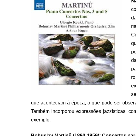
M
co
da
mú
Co
qu
pe
da
pa
r
ex
s
que aconteciam à época, o que pode ser obser
Também incorporou expressões jazzísticas, c
exemplo.
Bohuslav Martinů (1890-1959): Concertos para