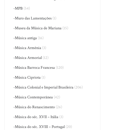
-MPB
(54)
-Muro das Lamentações
(1)
-Museu da Música de Mariana
(15)
-Música antiga
(16)
-Música Armênia
(3)
-Música Armorial
(12)
-Música Barroca Francesa
(120)
-Música Cipriota
(1)
-Música Colonial e Imperial Brasileira
(206)
-Música Contemporânea
(42)
-Música do Renascimento
(26)
-Música do séc. XVII – Itália
(3)
-Música do séc. XVIII – Portugal
(20)