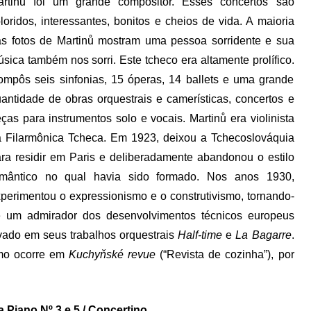
artinů foi um grande compositor. Esses concertos são
loridos, interessantes, bonitos e cheios de vida. A maioria
s fotos de Martinů mostram uma pessoa sorridente e sua
sica também nos sorri. Este tcheco era altamente prolífico.
mpôs seis sinfonias, 15 óperas, 14 ballets e uma grande
antidade de obras orquestrais e camerísticas, concertos e
ças para instrumentos solo e vocais. Martinů era violinista
 Filarmônica Tcheca. Em 1923, deixou a Tchecoslováquia
ra residir em Paris e deliberadamente abandonou o estilo
omântico no qual havia sido formado. Nos anos 1930,
perimentou o expressionismo e o construtivismo, tornando-
e um admirador dos desenvolvimentos técnicos europeus
vado em seus trabalhos orquestrais
Half-time
e
La Bagarre
.
omo ocorre em
Kuchyňské revue
(“Revista de cozinha”), por
 Piano Nº 3 e 5 / Concertino