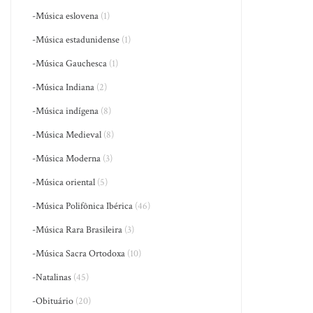
-Música eslovena
(1)
-Música estadunidense
(1)
-Música Gauchesca
(1)
-Música Indiana
(2)
-Música indígena
(8)
-Música Medieval
(8)
-Música Moderna
(3)
-Música oriental
(5)
-Música Polifônica Ibérica
(46)
-Música Rara Brasileira
(3)
-Música Sacra Ortodoxa
(10)
-Natalinas
(45)
-Obituário
(20)