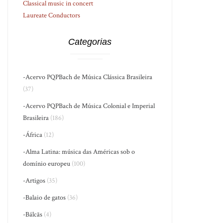
Classical music in concert
Laureate Conductors
Categorias
-Acervo PQPBach de Música Clássica Brasileira
(37)
-Acervo PQPBach de Música Colonial e Imperial
Brasileira
(186)
-África
(12)
-Alma Latina: música das Américas sob o
domínio europeu
(100)
-Artigos
(35)
-Balaio de gatos
(36)
-Bálcãs
(4)