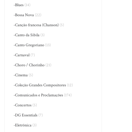
-Blues
(14)
-Bossa Nova
(22)
-Canção francesa (Chanson)
(5)
-Canto da Sibila
(3)
-Canto Gregoriano
(13)
-Carnaval
(7)
-Choro / Chorinho
(21)
-Cinema
(5)
-Coleção Grandes Compositores
(12)
-Comunicados e Proclamações
(174)
-Concertos
(5)
-DG Essentials
(7)
-Eletrônica
(3)