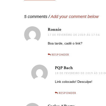
de
Post
5 comments /
Add your comment below
Ronnie
disse:
17 DE FEVEREIRO DE 2019 ÀS 17:56
Boa tarde, cadê o link?
RESPONDER
PQP Bach
disse:
18 DE FEVEREIRO DE 2019 ÀS 10:0
Link colocado! Desculpe!
RESPONDER