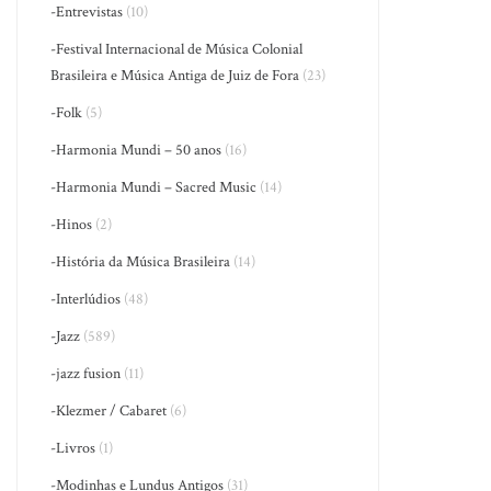
-Entrevistas
(10)
-Festival Internacional de Música Colonial
Brasileira e Música Antiga de Juiz de Fora
(23)
-Folk
(5)
-Harmonia Mundi – 50 anos
(16)
-Harmonia Mundi – Sacred Music
(14)
-Hinos
(2)
-História da Música Brasileira
(14)
-Interlúdios
(48)
-Jazz
(589)
-jazz fusion
(11)
-Klezmer / Cabaret
(6)
-Livros
(1)
-Modinhas e Lundus Antigos
(31)