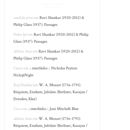
candida pires
em
Ravi Shankar (1920-2012) &
Philip Glass (1937): Passages
Pedro Ipê
em
Ravi Shankar (1920-2012) & Philip
Glass (1937): Passages
Adilson Assis
em
Ravi Shankar (1920-2012) &
Philip Glass (1937): Passages
Cássio
em
.: interlúdio :. Nicholas Payton:
Nick@Night
Raif Haddad
em
W. A. Mozart (1756-1791):
Réquiem, Exultate, Jubilate (Berliner, Karajan /
Dresden, Klee)
Cisco
em
.: interlúdio :. Joni Mitchell: Blue
Adilson Assis
em
W. A. Mozart (1756-1791):
Réquiem, Exultate, Jubilate (Berliner, Karajan /