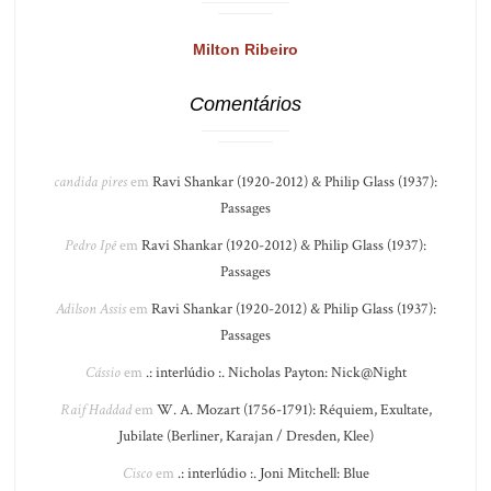
Milton Ribeiro
Comentários
candida pires
em
Ravi Shankar (1920-2012) & Philip Glass (1937):
Passages
Pedro Ipê
em
Ravi Shankar (1920-2012) & Philip Glass (1937):
Passages
Adilson Assis
em
Ravi Shankar (1920-2012) & Philip Glass (1937):
Passages
Cássio
em
.: interlúdio :. Nicholas Payton: Nick@Night
Raif Haddad
em
W. A. Mozart (1756-1791): Réquiem, Exultate,
Jubilate (Berliner, Karajan / Dresden, Klee)
Cisco
em
.: interlúdio :. Joni Mitchell: Blue