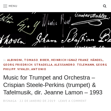
SE
MENU
ALBINONI, TOMASO
,
BIBER, HEINRICH IGNAZ FRANZ
,
HÄNDEL,
In
GEORG FRIEDRICH
,
STRADELLA, ALESSANDRO
,
TELEMANN, GEORG
PHILIPP
,
VIVALDI, ANTONIO
Music for Trumpet and Orchestra –
Crispian Steele-Perkins (trumpet) &
Tafelmusik, dir. Jeanne Lamon – 1993
AUTHOR
POSTED
BISNAGA
22 DE JANEIRO DE 2019
LEAVE A COMMENT
ON