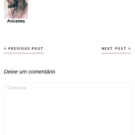
Navegação
PREVIOUS POST
NEXT POST
de
Post
Deixe um comentário
COMMENT