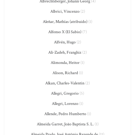
Albrechtsberger, Johann Georg
(4)
Albrici, Vincenzo
(2)
Aleñar, Mathías (atribuido)
(1)
Alfonso X (El Sabio)
(7)
Alfvén, Hugo
(2)
Ali-Zadeh, Franghiz
(2)
Alimonda, Heitor
(1)
Alison, Richard
(1)
Alkan, Charles-Valentin
(2)
Allegri, Gregorio
(5)
Allegri, Lorenzo
(1)
Allende, Pedro Humberto
(1)
Almeida Garret, João Baptista S. L.
(1)
Almeida Prado, José Antônio Rezende de
(11)