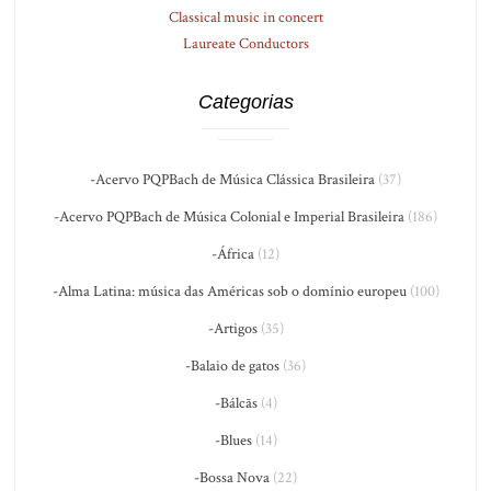
Classical music in concert
Laureate Conductors
Categorias
-Acervo PQPBach de Música Clássica Brasileira
(37)
-Acervo PQPBach de Música Colonial e Imperial Brasileira
(186)
-África
(12)
-Alma Latina: música das Américas sob o domínio europeu
(100)
-Artigos
(35)
-Balaio de gatos
(36)
-Bálcãs
(4)
-Blues
(14)
-Bossa Nova
(22)