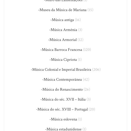
-Muro das Lamentações
(1)
-Museu da Música de Mariana
(15)
-Música antiga
(16)
-Música Armênia
(3)
-Música Armorial
(12)
-Música Barroca Francesa
(120)
-Música Cipriota
(1)
-Música Colonial e Imperial Brasileira
(206)
-Música Contemporânea
(42)
-Música do Renascimento
(26)
-Música do séc. XVII – Itália
(3)
-Música do séc. XVIII – Portugal
(20)
-Música eslovena
(1)
-Música estadunidense
(1)