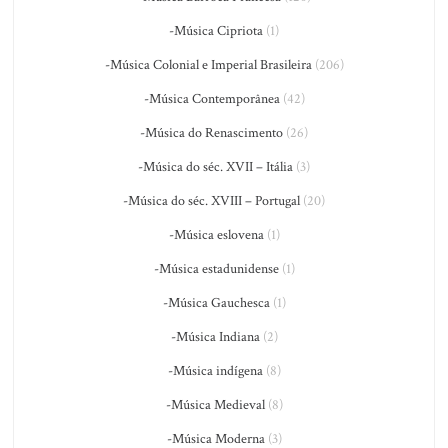
-Música Cipriota
(1)
-Música Colonial e Imperial Brasileira
(206)
-Música Contemporânea
(42)
-Música do Renascimento
(26)
-Música do séc. XVII – Itália
(3)
-Música do séc. XVIII – Portugal
(20)
-Música eslovena
(1)
-Música estadunidense
(1)
-Música Gauchesca
(1)
-Música Indiana
(2)
-Música indígena
(8)
-Música Medieval
(8)
-Música Moderna
(3)