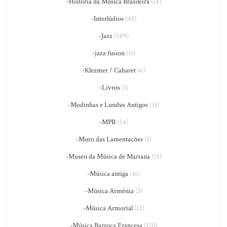
-História da Música Brasileira
(14)
-Interlúdios
(48)
-Jazz
(589)
-jazz fusion
(11)
-Klezmer / Cabaret
(6)
-Livros
(1)
-Modinhas e Lundus Antigos
(31)
-MPB
(54)
-Muro das Lamentações
(1)
-Museu da Música de Mariana
(15)
-Música antiga
(16)
-Música Armênia
(3)
-Música Armorial
(12)
-Música Barroca Francesa
(120)