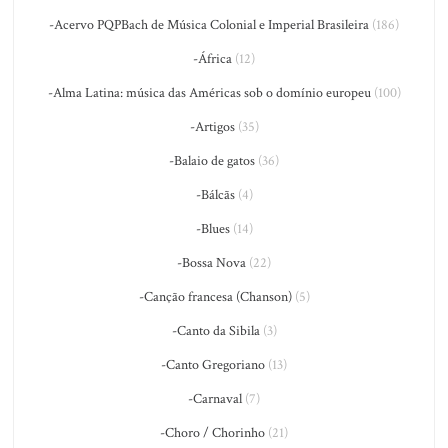
-Acervo PQPBach de Música Colonial e Imperial Brasileira
(186)
-África
(12)
-Alma Latina: música das Américas sob o domínio europeu
(100)
-Artigos
(35)
-Balaio de gatos
(36)
-Bálcãs
(4)
-Blues
(14)
-Bossa Nova
(22)
-Canção francesa (Chanson)
(5)
-Canto da Sibila
(3)
-Canto Gregoriano
(13)
-Carnaval
(7)
-Choro / Chorinho
(21)