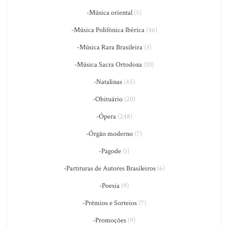
-Música oriental
(5)
-Música Polifônica Ibérica
(46)
-Música Rara Brasileira
(3)
-Música Sacra Ortodoxa
(10)
-Natalinas
(45)
-Obituário
(20)
-Ópera
(248)
-Órgão moderno
(7)
-Pagode
(1)
-Partituras de Autores Brasileiros
(6)
-Poesia
(9)
-Prêmios e Sorteios
(7)
-Promoções
(9)