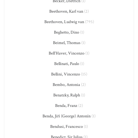
Becker, Dietrich
(1)
Beethoven, Karl van
(2)
Beethoven, Ludwig van
(795)
Beghetto, Dino
(1)
Beimel, Thomas
(1)
Bell'Haver, Vincenzo
(1)
Bellinati, Paulo
(1)
Bellini, Vincenzo
(15)
Bembo, Antonia
(2)
Benatzky, Ralph
(1)
Benda, Franz
(2)
Benda, Jiří (George) Antonín
(1)
Bendusi, Francesco
(1)
Benedict, Sir Julius
(1)