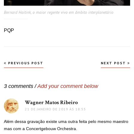
Bernard Haitink, o maior regente vivo em âmbito interplanetário
PQP
Navegação
PREVIOUS POST
NEXT POST
de
Post
3 comments /
Add your comment below
Wagner Matos Ribeiro
disse:
21 DE JANEIRO DE 2019 ÀS 18:55
Além dessa gravação existe uma outra feita pelo mesmo maestro
mas com a Concertgebouw Orchestra.