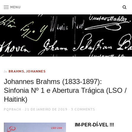
SE
MENU
BRAHMS, JOHANNES
In
Johannes Brahms (1833-1897):
Sinfonia Nº 1 e Abertura Trágica (LSO /
Haitink)
AUTHOR
POSTED
PQPBACH
21 DE JANEIRO DE 2019
3 COMMENTS
ON
IM-PER-DÍ-VEL !!!