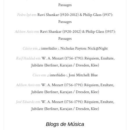
Passages
Pedro Ipê
em
Ravi Shankar (1920-2012) & Philip Glass (1937):
Passages
Adilson Assis
em
Ravi Shankar (1920-2012) & Philip Glass (1937):
Passages
Cássio
em
.: interlúdio :. Nicholas Payton: Nick@Night
Raif Haddad
em
W. A. Mozart (1756-1791): Réquiem, Exultate,
Jubilate (Berliner, Karajan / Dresden, Klee)
Cisco
em
.: interlúdio :. Joni Mitchell: Blue
Adilson Assis
em
W. A. Mozart (1756-1791): Réquiem, Exultate,
Jubilate (Berliner, Karajan / Dresden, Klee)
José Eduardo
em
W. A. Mozart (1756-1791): Réquiem, Exultate,
Jubilate (Berliner, Karajan / Dresden, Klee)
Blogs de Música