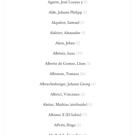
Agurto, José Loaysa y
(1)
Ahle, Johann Philipp
(1)
Akpabot, Samuel
(1)
Alabiev, Alexander
(1)
Alain, Jehan
(2)
Albéniz, Isaac
(35)
Alberto de Gomez, Lluys
(1)
Albinoni, Tomaso
(16)
Albrechtsberger, Johann Georg
(4)
Albrici, Vincenzo
(2)
Aleñar, Mathías (atribuido)
(1)
Alfonso X (El Sabio)
(7)
Alfvén, Hugo
(2)