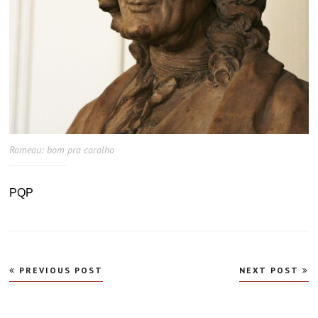
Rameau: bom pra caralho
PQP
Navegação
PREVIOUS POST
NEXT POST
de
Post