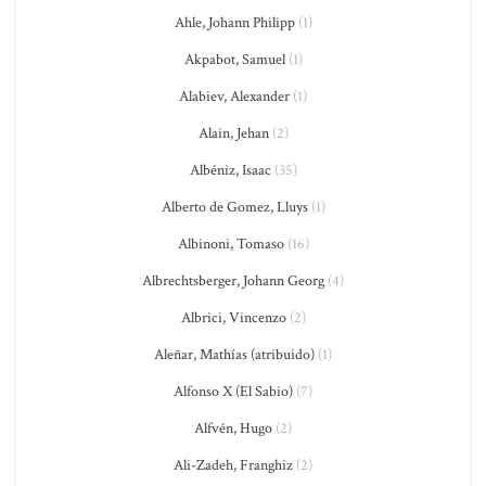
Ahle, Johann Philipp
(1)
Akpabot, Samuel
(1)
Alabiev, Alexander
(1)
Alain, Jehan
(2)
Albéniz, Isaac
(35)
Alberto de Gomez, Lluys
(1)
Albinoni, Tomaso
(16)
Albrechtsberger, Johann Georg
(4)
Albrici, Vincenzo
(2)
Aleñar, Mathías (atribuido)
(1)
Alfonso X (El Sabio)
(7)
Alfvén, Hugo
(2)
Ali-Zadeh, Franghiz
(2)