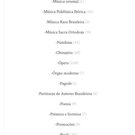
-Música oriental
(5)
-Música Polifônica Ibérica
(46)
-Música Rara Brasileira
(3)
-Música Sacra Ortodoxa
(10)
-Natalinas
(45)
-Obituário
(20)
-Ópera
(248)
-Órgão moderno
(7)
-Pagode
(1)
-Partituras de Autores Brasileiros
(6)
-Poesia
(9)
-Prêmios e Sorteios
(7)
-Promoções
(9)
-Rock
(28)