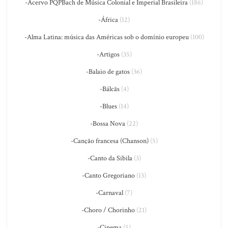
-Acervo PQPBach de Música Colonial e Imperial Brasileira
(186)
-África
(12)
-Alma Latina: música das Américas sob o domínio europeu
(100)
-Artigos
(35)
-Balaio de gatos
(36)
-Bálcãs
(4)
-Blues
(14)
-Bossa Nova
(22)
-Canção francesa (Chanson)
(5)
-Canto da Sibila
(3)
-Canto Gregoriano
(13)
-Carnaval
(7)
-Choro / Chorinho
(21)
-Cinema
(5)