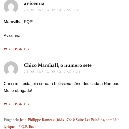
avicenna
disse:
23 DE JANEIRO DE 2019 ÀS 2:30
Maravilha, PQP!
Avicenna
RESPONDER
Chico Marshall, o número sete
disse:
23 DE JANEIRO DE 2019 ÀS 8:24
Carissimi, esta joia coroa a belíssima série dedicada a Rameau!
Muito obrigado!
RESPONDER
Pingback:
Jean-Philippe Rameau (1683-1764): Suite Les Paladins, comédie
lyrique – P.Q.P. Bach