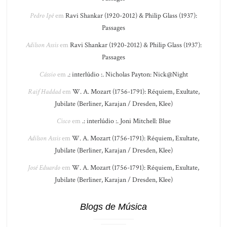
Pedro Ipê
em
Ravi Shankar (1920-2012) & Philip Glass (1937):
Passages
Adilson Assis
em
Ravi Shankar (1920-2012) & Philip Glass (1937):
Passages
Cássio
em
.: interlúdio :. Nicholas Payton: Nick@Night
Raif Haddad
em
W. A. Mozart (1756-1791): Réquiem, Exultate,
Jubilate (Berliner, Karajan / Dresden, Klee)
Cisco
em
.: interlúdio :. Joni Mitchell: Blue
Adilson Assis
em
W. A. Mozart (1756-1791): Réquiem, Exultate,
Jubilate (Berliner, Karajan / Dresden, Klee)
José Eduardo
em
W. A. Mozart (1756-1791): Réquiem, Exultate,
Jubilate (Berliner, Karajan / Dresden, Klee)
Blogs de Música