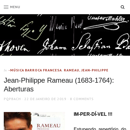
SE
MENU
-MÚSICA BARROCA FRANCESA
,
RAMEAU, JEAN-PHILIPPE
In
Jean-Philippe Rameau (1683-1764):
Aberturas
AUTHOR
POSTED
PQPBACH
22 DE JANEIRO DE 2019
8 COMMENTS
ON
IM-PER-DÍ-VEL !!!
Estupendo repertório do