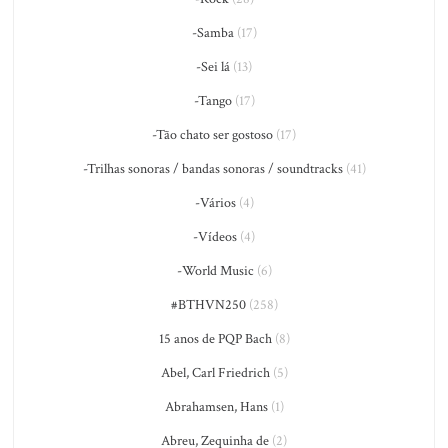
-Samba
(17)
-Sei lá
(13)
-Tango
(17)
-Tão chato ser gostoso
(17)
-Trilhas sonoras / bandas sonoras / soundtracks
(41)
-Vários
(4)
-Vídeos
(4)
-World Music
(6)
#BTHVN250
(258)
15 anos de PQP Bach
(8)
Abel, Carl Friedrich
(5)
Abrahamsen, Hans
(1)
Abreu, Zequinha de
(2)