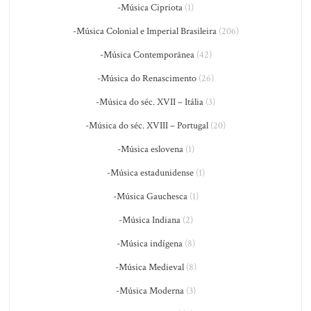
-Música Cipriota
(1)
-Música Colonial e Imperial Brasileira
(206)
-Música Contemporânea
(42)
-Música do Renascimento
(26)
-Música do séc. XVII – Itália
(3)
-Música do séc. XVIII – Portugal
(20)
-Música eslovena
(1)
-Música estadunidense
(1)
-Música Gauchesca
(1)
-Música Indiana
(2)
-Música indígena
(8)
-Música Medieval
(8)
-Música Moderna
(3)