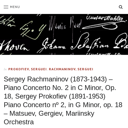
SE
MENU
PROKOFIEV, SERGUEI
,
RACHMANINOV, SERGUEI
In
Sergey Rachmaninov (1873-1943) –
Piano Concerto No. 2 in C Minor, Op.
18, Sergey Prokofiev (1891-1953)
Piano Concerto nº 2, in G Minor, op. 18
– Matsuev, Gergiev, Mariinsky
Orchestra