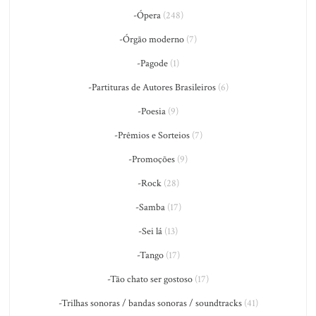
-Ópera
(248)
-Órgão moderno
(7)
-Pagode
(1)
-Partituras de Autores Brasileiros
(6)
-Poesia
(9)
-Prêmios e Sorteios
(7)
-Promoções
(9)
-Rock
(28)
-Samba
(17)
-Sei lá
(13)
-Tango
(17)
-Tão chato ser gostoso
(17)
-Trilhas sonoras / bandas sonoras / soundtracks
(41)