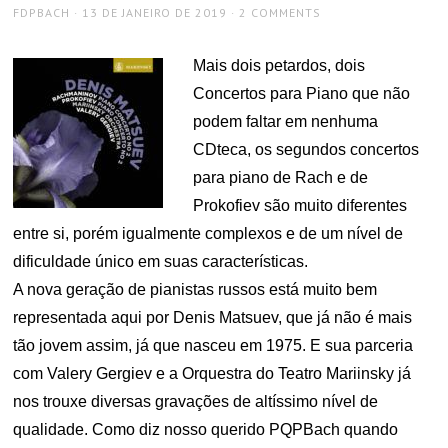
AUTHOR
POSTED
FDPBACH
13 DE JANEIRO DE 2019
2 COMMENTS
ON
Mais dois petardos, dois
Concertos para Piano que não
podem faltar em nenhuma
CDteca, os segundos concertos
para piano de Rach e de
Prokofiev são muito diferentes
entre si, porém igualmente complexos e de um nível de
dificuldade único em suas características.
A nova geração de pianistas russos está muito bem
representada aqui por Denis Matsuev, que já não é mais
tão jovem assim, já que nasceu em 1975. E sua parceria
com Valery Gergiev e a Orquestra do Teatro Mariinsky já
nos trouxe diversas gravações de altíssimo nível de
qualidade. Como diz nosso querido PQPBach quando