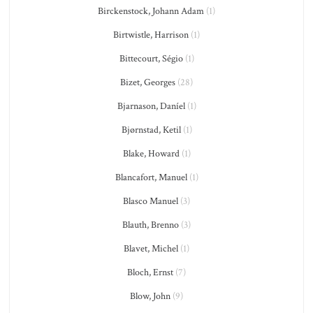
Birckenstock, Johann Adam
(1)
Birtwistle, Harrison
(1)
Bittecourt, Ségio
(1)
Bizet, Georges
(28)
Bjarnason, Daníel
(1)
Bjørnstad, Ketil
(1)
Blake, Howard
(1)
Blancafort, Manuel
(1)
Blasco Manuel
(3)
Blauth, Brenno
(3)
Blavet, Michel
(1)
Bloch, Ernst
(7)
Blow, John
(9)