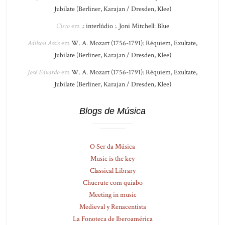
Jubilate (Berliner, Karajan / Dresden, Klee)
Cisco
em
.: interlúdio :. Joni Mitchell: Blue
Adilson Assis
em
W. A. Mozart (1756-1791): Réquiem, Exultate,
Jubilate (Berliner, Karajan / Dresden, Klee)
José Eduardo
em
W. A. Mozart (1756-1791): Réquiem, Exultate,
Jubilate (Berliner, Karajan / Dresden, Klee)
Blogs de Música
O Ser da Música
Music is the key
Classical Library
Chucrute com quiabo
Meeting in music
Medieval y Renacentista
La Fonoteca de Iberoamérica