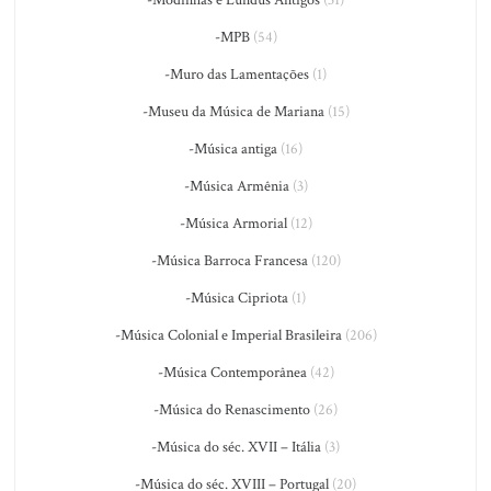
-Modinhas e Lundus Antigos
(31)
-MPB
(54)
-Muro das Lamentações
(1)
-Museu da Música de Mariana
(15)
-Música antiga
(16)
-Música Armênia
(3)
-Música Armorial
(12)
-Música Barroca Francesa
(120)
-Música Cipriota
(1)
-Música Colonial e Imperial Brasileira
(206)
-Música Contemporânea
(42)
-Música do Renascimento
(26)
-Música do séc. XVII – Itália
(3)
-Música do séc. XVIII – Portugal
(20)