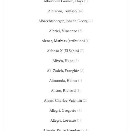
Alberto de Gomez, Lluys
(1)
Albinoni, Tomaso
(16)
Albrechtsberger, Johann Georg
(4)
Albrici, Vincenzo
(2)
Aleñar, Mathías (atribuido)
(1)
Alfonso X (El Sabio)
(7)
Alfvén, Hugo
(2)
Ali-Zadeh, Franghiz
(2)
Alimonda, Heitor
(1)
Alison, Richard
(1)
Alkan, Charles-Valentin
(2)
Allegri, Gregorio
(5)
Allegri, Lorenzo
(1)
Allende, Pedro Humberto
(1)