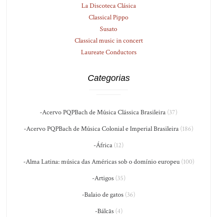
La Discoteca Clásica
Classical Pippo
Susato
Classical music in concert
Laureate Conductors
Categorias
-Acervo PQPBach de Música Clássica Brasileira
(37)
-Acervo PQPBach de Música Colonial e Imperial Brasileira
(186)
-África
(12)
-Alma Latina: música das Américas sob o domínio europeu
(100)
-Artigos
(35)
-Balaio de gatos
(36)
-Bálcãs
(4)