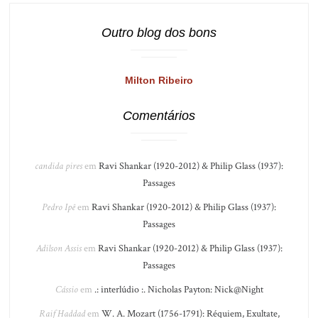
Outro blog dos bons
Milton Ribeiro
Comentários
candida pires
em
Ravi Shankar (1920-2012) & Philip Glass (1937):
Passages
Pedro Ipê
em
Ravi Shankar (1920-2012) & Philip Glass (1937):
Passages
Adilson Assis
em
Ravi Shankar (1920-2012) & Philip Glass (1937):
Passages
Cássio
em
.: interlúdio :. Nicholas Payton: Nick@Night
Raif Haddad
em
W. A. Mozart (1756-1791): Réquiem, Exultate,