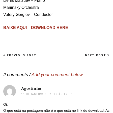
Denis Matsuev – Piano
Mariinsky Orchestra
Valery Gergiev – Conductor
BAIXE AQUI – DOWNLOAD HERE
Navegação
PREVIOUS POST
NEXT POST
de
Post
2 comments /
Add your comment below
Agostinho
disse:
15 DE JANEIRO DE 2019 ÀS 17:06
Oi.
O que está na postagem não é o que está no link de download. As