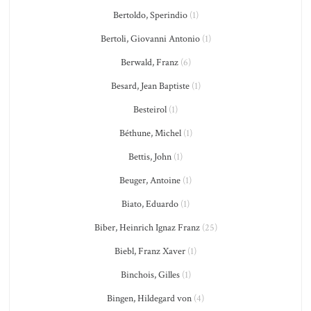
Bertoldo, Sperindio
(1)
Bertoli, Giovanni Antonio
(1)
Berwald, Franz
(6)
Besard, Jean Baptiste
(1)
Besteirol
(1)
Béthune, Michel
(1)
Bettis, John
(1)
Beuger, Antoine
(1)
Biato, Eduardo
(1)
Biber, Heinrich Ignaz Franz
(25)
Biebl, Franz Xaver
(1)
Binchois, Gilles
(1)
Bingen, Hildegard von
(4)