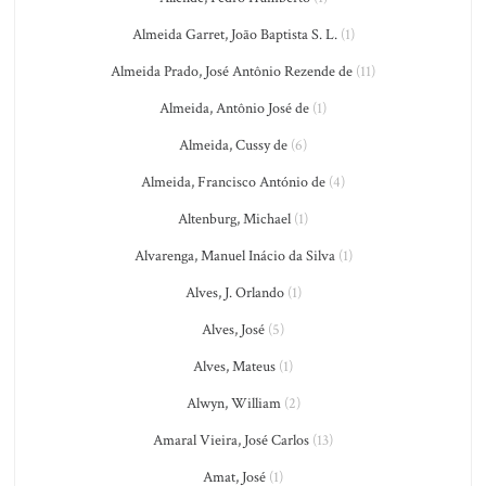
Almeida Garret, João Baptista S. L.
(1)
Almeida Prado, José Antônio Rezende de
(11)
Almeida, Antônio José de
(1)
Almeida, Cussy de
(6)
Almeida, Francisco António de
(4)
Altenburg, Michael
(1)
Alvarenga, Manuel Inácio da Silva
(1)
Alves, J. Orlando
(1)
Alves, José
(5)
Alves, Mateus
(1)
Alwyn, William
(2)
Amaral Vieira, José Carlos
(13)
Amat, José
(1)