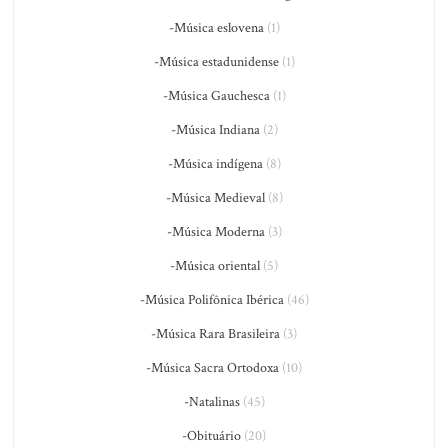
-Música eslovena
(1)
-Música estadunidense
(1)
-Música Gauchesca
(1)
-Música Indiana
(2)
-Música indígena
(8)
-Música Medieval
(8)
-Música Moderna
(3)
-Música oriental
(5)
-Música Polifônica Ibérica
(46)
-Música Rara Brasileira
(3)
-Música Sacra Ortodoxa
(10)
-Natalinas
(45)
-Obituário
(20)