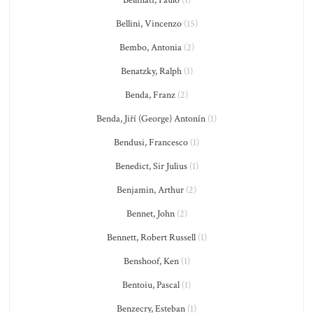
Bellinati, Paulo
(1)
Bellini, Vincenzo
(15)
Bembo, Antonia
(2)
Benatzky, Ralph
(1)
Benda, Franz
(2)
Benda, Jiří (George) Antonín
(1)
Bendusi, Francesco
(1)
Benedict, Sir Julius
(1)
Benjamin, Arthur
(2)
Bennet, John
(2)
Bennett, Robert Russell
(1)
Benshoof, Ken
(1)
Bentoiu, Pascal
(1)
Benzecry, Esteban
(1)