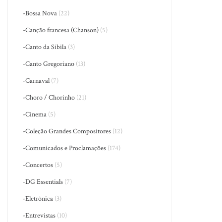
-Bossa Nova
(22)
-Canção francesa (Chanson)
(5)
-Canto da Sibila
(3)
-Canto Gregoriano
(13)
-Carnaval
(7)
-Choro / Chorinho
(21)
-Cinema
(5)
-Coleção Grandes Compositores
(12)
-Comunicados e Proclamações
(174)
-Concertos
(5)
-DG Essentials
(7)
-Eletrônica
(3)
-Entrevistas
(10)