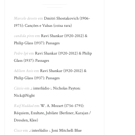
Marcelo devoto
em
Dmitri Shostakovich (1906-
1975): Canções e Valsas (coisa rara)
candida pires
em
Ravi Shankar (1920-2012) &
Philip Glass (1937): Passages
Pedro Ipê
em
Ravi Shankar (1920-2012) & Philip
Glass (1937): Passages
Adilson Assis
em
Ravi Shankar (1920-2012) &
Philip Glass (1937): Passages
Cássio
em
.: interlúdio :. Nicholas Payton:
Nick@Night
Raif Haddad
em
W. A. Mozart (1756-1791):
Réquiem, Exultate, Jubilate (Berliner, Karajan /
Dresden, Klee)
Cisco
em
.: interlúdio :. Joni Mitchell: Blue