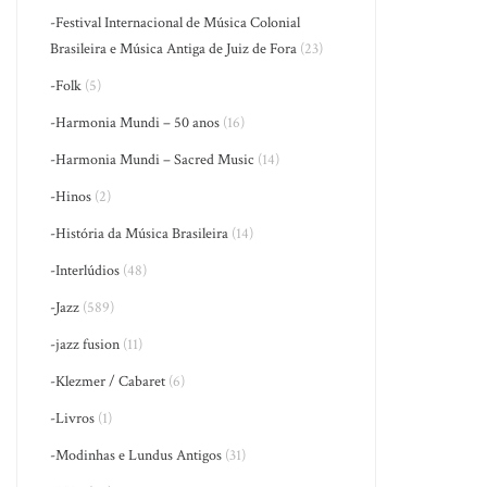
-Festival Internacional de Música Colonial
Brasileira e Música Antiga de Juiz de Fora
(23)
-Folk
(5)
-Harmonia Mundi – 50 anos
(16)
-Harmonia Mundi – Sacred Music
(14)
-Hinos
(2)
-História da Música Brasileira
(14)
-Interlúdios
(48)
-Jazz
(589)
-jazz fusion
(11)
-Klezmer / Cabaret
(6)
-Livros
(1)
-Modinhas e Lundus Antigos
(31)