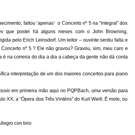
ecimento, faltou ‘apenas’ o Concerto nº 5 na “integral” dos
iev que postei há alguns meses com o John Browning,
igida pelo Erich Leinsdorf. Um leitor – ouvinte sentiu falta e
 Concerto nº 5 ? Ele não gravou? Gravou, sim, meu caro e
ma é na correria do dia a dia a cabeça da gente não dá conta
ífica interpretação de um dos maiores concertos para piano
e ouvir em primeira mão aqui no PQPBach, uma versão para
lo XX, a “Ópera dos Três Vinténs” do Kurt Weill. É mole, ou
Allegro con brio