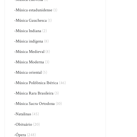
-Música estadunidense
(1)
-Música Gauchesca
(1)
-Música Indiana
(2)
-Música indígena
(8)
-Música Medieval
(8)
-Música Moderna
(3)
-Música oriental
(5)
-Música Polifônica Ibérica
(46)
-Música Rara Brasileira
(3)
-Música Sacra Ortodoxa
(10)
-Natalinas
(45)
-Obituário
(20)
-Ópera
(248)