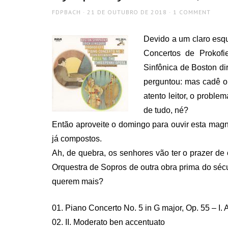
AUTHOR
POSTED
FDPBACH
21 DE OUTUBRO DE 2018
1 COMMENT
ON
Devido a um claro esqu
Concertos de Prokof
Sinfônica de Boston dir
perguntou: mas cadê o
atento leitor, o proble
de tudo, né?
Então aproveite o domingo para ouvir esta magn
já compostos.
Ah, de quebra, os senhores vão ter o prazer d
Orquestra de Sopros de outra obra prima do sécu
querem mais?
01. Piano Concerto No. 5 in G major, Op. 55 – I. 
02. II. Moderato ben accentuato