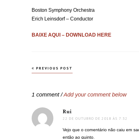
Boston Symphony Orchestra
Erich Leinsdorf – Conductor
BAIXE AQUI – DOWNLOAD HERE
Navegação
PREVIOUS POST
de
Post
1 comment /
Add your comment below
Rui
disse:
22 DE OUTUBRO DE 2018 ÀS 7:32
Vejo que o comentário não caiu em sac
então ao quinto.