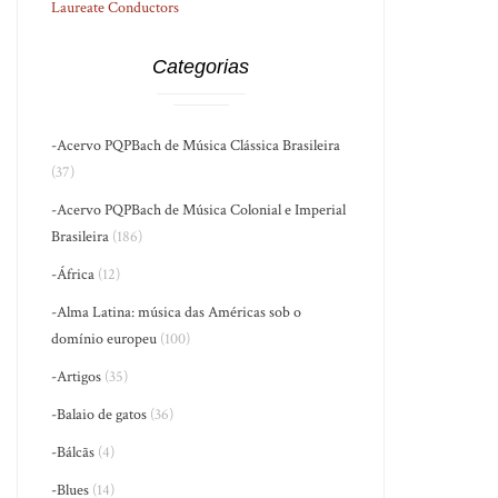
Laureate Conductors
Categorias
-Acervo PQPBach de Música Clássica Brasileira
(37)
-Acervo PQPBach de Música Colonial e Imperial
Brasileira
(186)
-África
(12)
-Alma Latina: música das Américas sob o
domínio europeu
(100)
-Artigos
(35)
-Balaio de gatos
(36)
-Bálcãs
(4)
-Blues
(14)