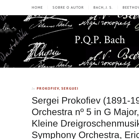
HOME
SOBRE O AUTOR
BACH, J. S.
BEETHOV
P.Q.P. Bach
PROKOFIEV, SERGUEI
In
Sergei Prokofiev (1891-1
Orchestra nº 5 in G Major
Kleine Dreigroschenmusi
Symphony Orchestra, Eric