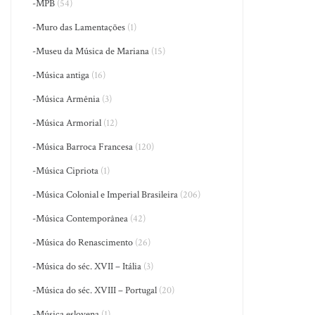
-MPB
(54)
-Muro das Lamentações
(1)
-Museu da Música de Mariana
(15)
-Música antiga
(16)
-Música Armênia
(3)
-Música Armorial
(12)
-Música Barroca Francesa
(120)
-Música Cipriota
(1)
-Música Colonial e Imperial Brasileira
(206)
-Música Contemporânea
(42)
-Música do Renascimento
(26)
-Música do séc. XVII – Itália
(3)
-Música do séc. XVIII – Portugal
(20)
-Música eslovena
(1)