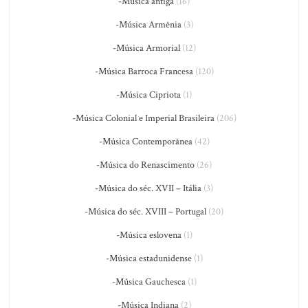
-Música antiga
(16)
-Música Armênia
(3)
-Música Armorial
(12)
-Música Barroca Francesa
(120)
-Música Cipriota
(1)
-Música Colonial e Imperial Brasileira
(206)
-Música Contemporânea
(42)
-Música do Renascimento
(26)
-Música do séc. XVII – Itália
(3)
-Música do séc. XVIII – Portugal
(20)
-Música eslovena
(1)
-Música estadunidense
(1)
-Música Gauchesca
(1)
-Música Indiana
(2)