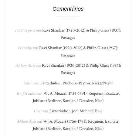
Comentários
candida pires
em
Ravi Shankar (1920-2012) & Philip Glass (1937):
Passages
Pedro Ipê
em
Ravi Shankar (1920-2012) & Philip Glass (1937):
Passages
Adilson Assis
em
Ravi Shankar (1920-2012) & Philip Glass (1937):
Passages
Cássio
em
.: interlúdio :. Nicholas Payton: Nick@Night
Raif Haddad
em
W. A. Mozart (1756-1791): Réquiem, Exultate,
Jubilate (Berliner, Karajan / Dresden, Klee)
Cisco
em
.: interlúdio :. Joni Mitchell: Blue
Adilson Assis
em
W. A. Mozart (1756-1791): Réquiem, Exultate,
Jubilate (Berliner, Karajan / Dresden, Klee)