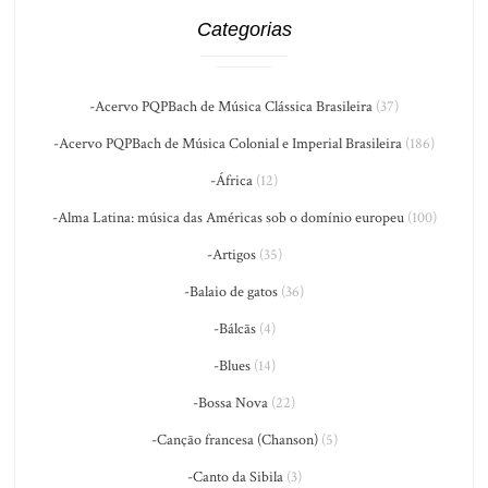
Categorias
-Acervo PQPBach de Música Clássica Brasileira
(37)
-Acervo PQPBach de Música Colonial e Imperial Brasileira
(186)
-África
(12)
-Alma Latina: música das Américas sob o domínio europeu
(100)
-Artigos
(35)
-Balaio de gatos
(36)
-Bálcãs
(4)
-Blues
(14)
-Bossa Nova
(22)
-Canção francesa (Chanson)
(5)
-Canto da Sibila
(3)