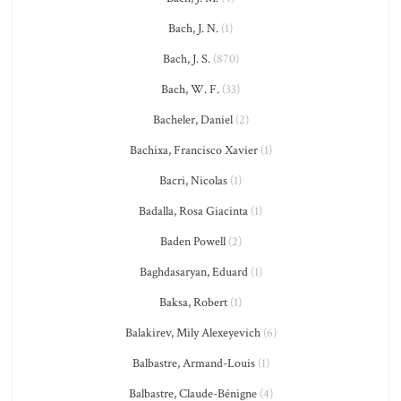
Bach, J. N.
(1)
Bach, J. S.
(870)
Bach, W. F.
(33)
Bacheler, Daniel
(2)
Bachixa, Francisco Xavier
(1)
Bacri, Nicolas
(1)
Badalla, Rosa Giacinta
(1)
Baden Powell
(2)
Baghdasaryan, Eduard
(1)
Baksa, Robert
(1)
Balakirev, Mily Alexeyevich
(6)
Balbastre, Armand-Louis
(1)
Balbastre, Claude-Bénigne
(4)