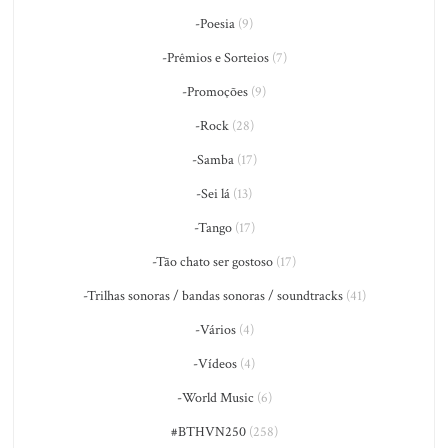
-Poesia
(9)
-Prêmios e Sorteios
(7)
-Promoções
(9)
-Rock
(28)
-Samba
(17)
-Sei lá
(13)
-Tango
(17)
-Tão chato ser gostoso
(17)
-Trilhas sonoras / bandas sonoras / soundtracks
(41)
-Vários
(4)
-Vídeos
(4)
-World Music
(6)
#BTHVN250
(258)