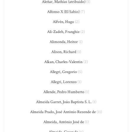
Aleñar, Mathías (atribuido)
(1)
Alfonso X (El Sabio)
(7)
Alfvén, Hugo
(2)
Ali-Zadeh, Franghiz
(2)
Alimonda, Heitor
(1)
Alison, Richard
(1)
Alkan, Charles-Valentin
(2)
Allegri, Gregorio
(5)
Allegri, Lorenzo
(1)
Allende, Pedro Humberto
(1)
Almeida Garret, João Baptista S. L.
(1)
Almeida Prado, José Antônio Rezende de
(11)
Almeida, Antônio José de
(1)
Almeida, Cussy de
(6)