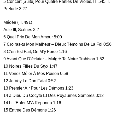
5 Concert [Suite] Pour Quatre Parties De Violes, H. 545: I.
Prelude 3:27
Médée (H. 491)
Acte III, Scènes 3-7
6 Quel Prix De Mon Amour 5:00
7 Croiras-tu Mon Malheur – Dieux Témoins De La Foi 0:56
8 C’en Est Fait, On M’y Force 1:16
9 Avant Que D’éclater – Malgré Ta Noire Trahison 1:52
10 Noires Filles Du Styx 1:47
11 Venez Mêler À Mes Poison 0:58
12 Je Voy Le Don Fatal 0:52
13 Premier Air Pour Les Démons 1:23
14 a Dieu Du Cocyte Et Des Royaumes Sombres 3:12
14 b L’Enfer M’A Répondu 1:16
15 Entrée Des Démons 1:26