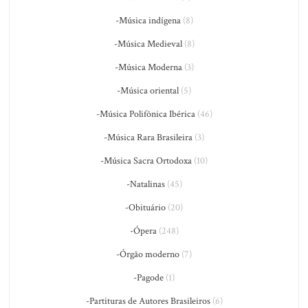
-Música indígena
(8)
-Música Medieval
(8)
-Música Moderna
(3)
-Música oriental
(5)
-Música Polifônica Ibérica
(46)
-Música Rara Brasileira
(3)
-Música Sacra Ortodoxa
(10)
-Natalinas
(45)
-Obituário
(20)
-Ópera
(248)
-Órgão moderno
(7)
-Pagode
(1)
-Partituras de Autores Brasileiros
(6)