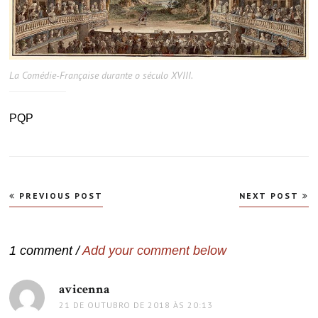
La Comédie-Française durante o século XVIII.
PQP
Navegação
PREVIOUS POST
NEXT POST
de
Post
1 comment /
Add your comment below
avicenna
disse:
21 DE OUTUBRO DE 2018 ÀS 20:13