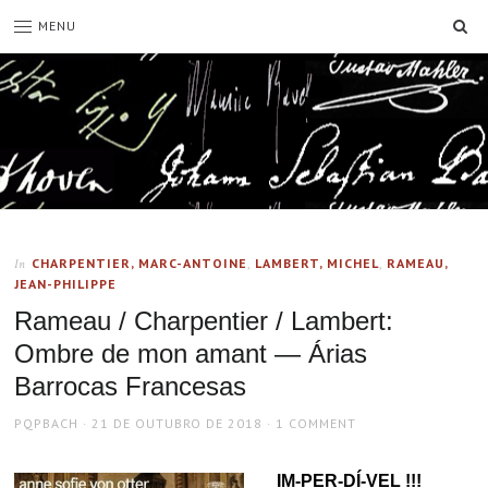
SE
MENU
CHARPENTIER, MARC-ANTOINE
,
LAMBERT, MICHEL
,
RAMEAU,
In
JEAN-PHILIPPE
Rameau / Charpentier / Lambert:
Ombre de mon amant — Árias
Barrocas Francesas
AUTHOR
POSTED
PQPBACH
21 DE OUTUBRO DE 2018
1 COMMENT
ON
IM-PER-DÍ-VEL !!!