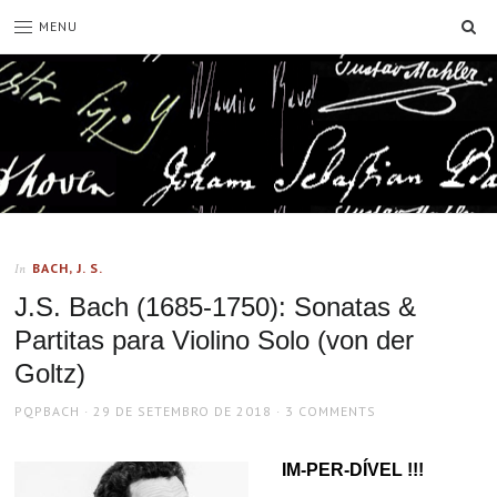
SE
MENU
BACH, J. S.
In
J.S. Bach (1685-1750): Sonatas &
Partitas para Violino Solo (von der
Goltz)
AUTHOR
POSTED
PQPBACH
29 DE SETEMBRO DE 2018
3 COMMENTS
ON
IM-PER-DÍVEL !!!