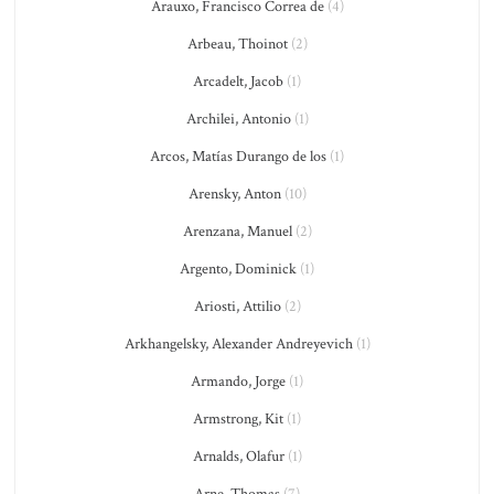
Arauxo, Francisco Correa de
(4)
Arbeau, Thoinot
(2)
Arcadelt, Jacob
(1)
Archilei, Antonio
(1)
Arcos, Matías Durango de los
(1)
Arensky, Anton
(10)
Arenzana, Manuel
(2)
Argento, Dominick
(1)
Ariosti, Attilio
(2)
Arkhangelsky, Alexander Andreyevich
(1)
Armando, Jorge
(1)
Armstrong, Kit
(1)
Arnalds, Olafur
(1)
Arne, Thomas
(7)