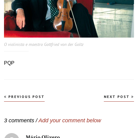
O violinista e maestro Gottfried von der Goltz
PQP
Navegação
PREVIOUS POST
NEXT POST
de
Post
3 comments /
Add your comment below
Mário Olivero
disse: