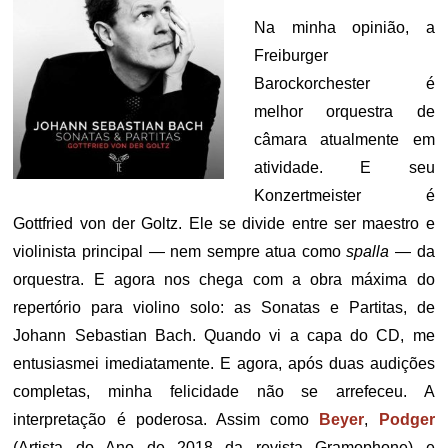
Na minha opinião, a
Freiburger
Barockorchester é
melhor orquestra de
câmara atualmente em
atividade. E seu
Konzertmeister é
Gottfried von der Goltz. Ele se divide entre ser maestro e
violinista principal — nem sempre atua como
spalla
— da
orquestra. E agora nos chega com a obra máxima do
repertório para violino solo: as Sonatas e Partitas, de
Johann Sebastian Bach. Quando vi a capa do CD, me
entusiasmei imediatamente. E agora, após duas audições
completas, minha felicidade não se arrefeceu. A
interpretação é poderosa. Assim como
Beyer
,
Podger
(Artista do Ano de 2018 da revista Gramophone) e