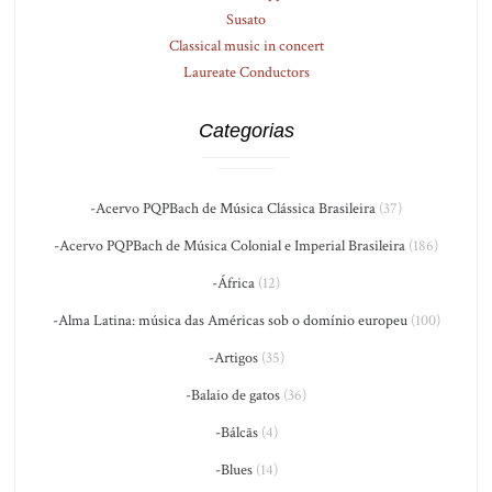
Susato
Classical music in concert
Laureate Conductors
Categorias
-Acervo PQPBach de Música Clássica Brasileira
(37)
-Acervo PQPBach de Música Colonial e Imperial Brasileira
(186)
-África
(12)
-Alma Latina: música das Américas sob o domínio europeu
(100)
-Artigos
(35)
-Balaio de gatos
(36)
-Bálcãs
(4)
-Blues
(14)