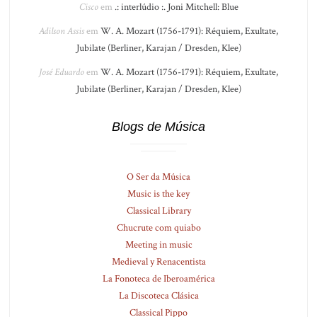
Cisco
em
.: interlúdio :. Joni Mitchell: Blue
Adilson Assis
em
W. A. Mozart (1756-1791): Réquiem, Exultate,
Jubilate (Berliner, Karajan / Dresden, Klee)
José Eduardo
em
W. A. Mozart (1756-1791): Réquiem, Exultate,
Jubilate (Berliner, Karajan / Dresden, Klee)
Blogs de Música
O Ser da Música
Music is the key
Classical Library
Chucrute com quiabo
Meeting in music
Medieval y Renacentista
La Fonoteca de Iberoamérica
La Discoteca Clásica
Classical Pippo