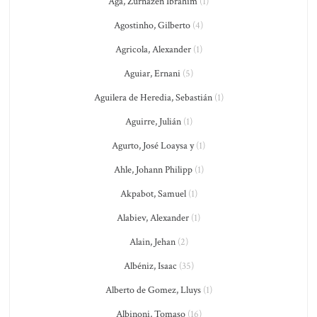
Ağa, Zurnazen Ibrahim
(1)
Agostinho, Gilberto
(4)
Agricola, Alexander
(1)
Aguiar, Ernani
(5)
Aguilera de Heredia, Sebastián
(1)
Aguirre, Julián
(1)
Agurto, José Loaysa y
(1)
Ahle, Johann Philipp
(1)
Akpabot, Samuel
(1)
Alabiev, Alexander
(1)
Alain, Jehan
(2)
Albéniz, Isaac
(35)
Alberto de Gomez, Lluys
(1)
Albinoni, Tomaso
(16)