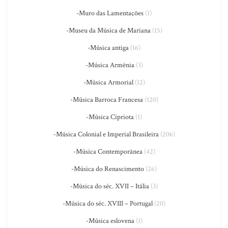
-Muro das Lamentações
(1)
-Museu da Música de Mariana
(15)
-Música antiga
(16)
-Música Armênia
(3)
-Música Armorial
(12)
-Música Barroca Francesa
(120)
-Música Cipriota
(1)
-Música Colonial e Imperial Brasileira
(206)
-Música Contemporânea
(42)
-Música do Renascimento
(26)
-Música do séc. XVII – Itália
(3)
-Música do séc. XVIII – Portugal
(20)
-Música eslovena
(1)