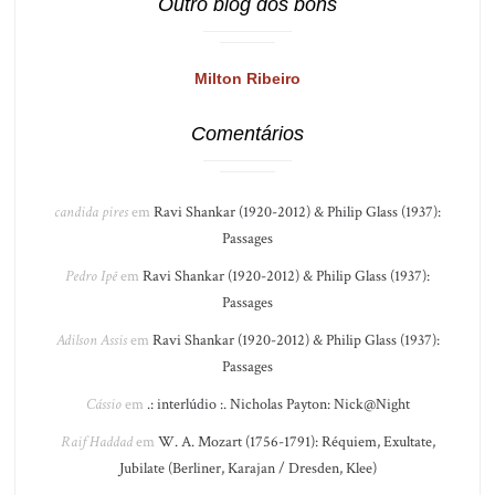
Outro blog dos bons
Milton Ribeiro
Comentários
candida pires
em
Ravi Shankar (1920-2012) & Philip Glass (1937):
Passages
Pedro Ipê
em
Ravi Shankar (1920-2012) & Philip Glass (1937):
Passages
Adilson Assis
em
Ravi Shankar (1920-2012) & Philip Glass (1937):
Passages
Cássio
em
.: interlúdio :. Nicholas Payton: Nick@Night
Raif Haddad
em
W. A. Mozart (1756-1791): Réquiem, Exultate,
Jubilate (Berliner, Karajan / Dresden, Klee)