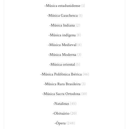
-Música estadunidense
(1)
-Música Gauchesca
(1)
-Música Indiana
(2)
-Música indígena
(8)
-Música Medieval
(8)
-Música Moderna
(3)
-Música oriental
(5)
-Música Polifônica Ibérica
(46)
-Música Rara Brasileira
(3)
-Música Sacra Ortodoxa
(10)
-Natalinas
(45)
-Obituário
(20)
-Ópera
(248)