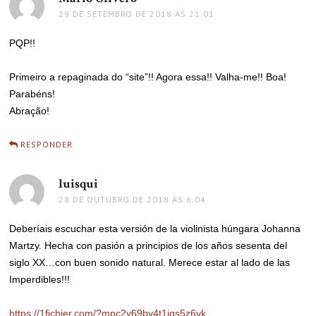
29 DE SETEMBRO DE 2018 ÀS 21:01
PQP!!
Primeiro a repaginada do “site”!! Agora essa!! Valha-me!! Boa!
Parabéns!
Abração!
RESPONDER
luisqui
disse:
28 DE OUTUBRO DE 2018 ÀS 6:04
Deberíais escuchar esta versión de la violinista húngara Johanna
Martzy. Hecha con pasión a principios de los años sesenta del
siglo XX…con buen sonido natural. Merece estar al lado de las
Imperdibles!!!
https://1fichier.com/?mpc2y69bv4t1jgs5z6yk