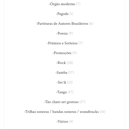
-Órgão moderno
(7)
-Pagode
(1)
-Partituras de Autores Brasileiros
(6)
-Poesia
(9)
-Prêmios e Sorteios
(7)
-Promoções
(9)
-Rock
(28)
-Samba
(17)
-Sei lá
(13)
-Tango
(17)
-Tão chato ser gostoso
(17)
-Trilhas sonoras / bandas sonoras / soundtracks
(41)
-Vários
(4)