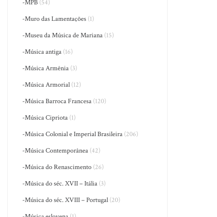
-MPB
(54)
-Muro das Lamentações
(1)
-Museu da Música de Mariana
(15)
-Música antiga
(16)
-Música Armênia
(3)
-Música Armorial
(12)
-Música Barroca Francesa
(120)
-Música Cipriota
(1)
-Música Colonial e Imperial Brasileira
(206)
-Música Contemporânea
(42)
-Música do Renascimento
(26)
-Música do séc. XVII – Itália
(3)
-Música do séc. XVIII – Portugal
(20)
-Música eslovena
(1)