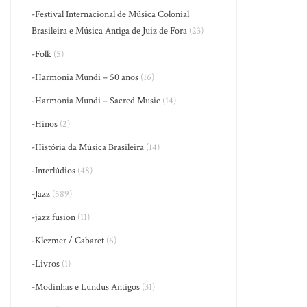
-Festival Internacional de Música Colonial
Brasileira e Música Antiga de Juiz de Fora
(23)
-Folk
(5)
-Harmonia Mundi – 50 anos
(16)
-Harmonia Mundi – Sacred Music
(14)
-Hinos
(2)
-História da Música Brasileira
(14)
-Interlúdios
(48)
-Jazz
(589)
-jazz fusion
(11)
-Klezmer / Cabaret
(6)
-Livros
(1)
-Modinhas e Lundus Antigos
(31)