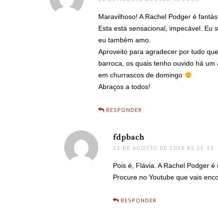
Maravilhoso! A Rachel Podger é fantást
Esta está sensacional, impecável. Eu 
eu também amo.
Aproveito para agradecer por tudo que
barroca, os quais tenho ouvido há u
em churrascos de domingo
Abraços a todos!
RESPONDER
fdpbach
disse:
21 DE AGOSTO DE 2018 ÀS 15:31
Pois é, Flávia. A Rachel Podger é 
Procure no Youtube que vais enco
RESPONDER