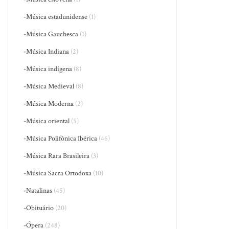
-Música estadunidense
(1)
-Música Gauchesca
(1)
-Música Indiana
(2)
-Música indígena
(8)
-Música Medieval
(8)
-Música Moderna
(2)
-Música oriental
(5)
-Música Polifônica Ibérica
(46)
-Música Rara Brasileira
(3)
-Música Sacra Ortodoxa
(10)
-Natalinas
(45)
-Obituário
(20)
-Ópera
(248)