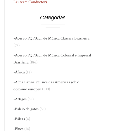
Laureate Conductors
Categorias
-Acervo PQPBach de Música Clássica Brasileira
(37)
-Acervo PQPBach de Música Colonial e Imperial
Brasileira
(186)
-África
(12)
-Alma Latina: música das Américas sob o
domínio europeu
(100)
-Artigos
(35)
-Balaio de gatos
(36)
-Bálcãs
(4)
-Blues
(14)