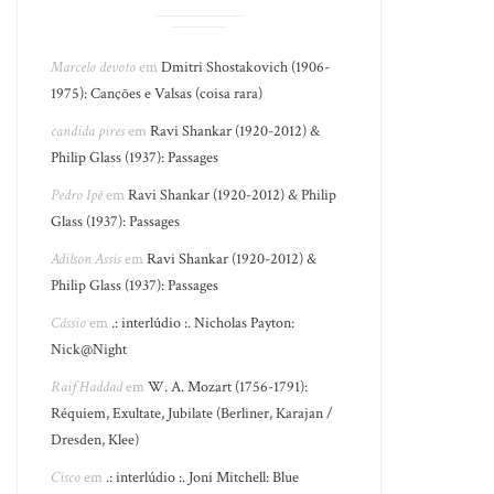
Marcelo devoto
em
Dmitri Shostakovich (1906-
1975): Canções e Valsas (coisa rara)
candida pires
em
Ravi Shankar (1920-2012) &
Philip Glass (1937): Passages
Pedro Ipê
em
Ravi Shankar (1920-2012) & Philip
Glass (1937): Passages
Adilson Assis
em
Ravi Shankar (1920-2012) &
Philip Glass (1937): Passages
Cássio
em
.: interlúdio :. Nicholas Payton:
Nick@Night
Raif Haddad
em
W. A. Mozart (1756-1791):
Réquiem, Exultate, Jubilate (Berliner, Karajan /
Dresden, Klee)
Cisco
em
.: interlúdio :. Joni Mitchell: Blue