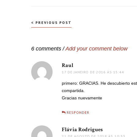
Navegação
PREVIOUS POST
de
Post
6 comments /
Add your comment below
Raul
disse:
17 DE JANEIRO DE 2016 ÀS 15:44
primero: GRACIAS. He descubierto este 
compartida.
Gracias nuevamente
RESPONDER
Flávia Rodrigues
disse:
21 DE AGOSTO DE 2018 ÀS 10:33