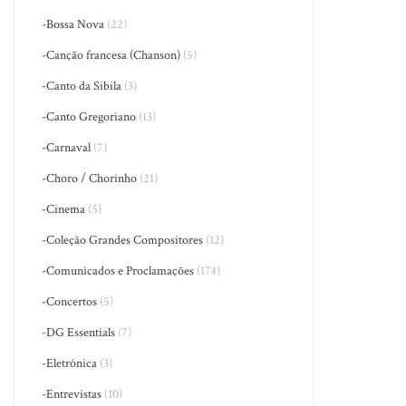
-Bossa Nova
(22)
-Canção francesa (Chanson)
(5)
-Canto da Sibila
(3)
-Canto Gregoriano
(13)
-Carnaval
(7)
-Choro / Chorinho
(21)
-Cinema
(5)
-Coleção Grandes Compositores
(12)
-Comunicados e Proclamações
(174)
-Concertos
(5)
-DG Essentials
(7)
-Eletrônica
(3)
-Entrevistas
(10)