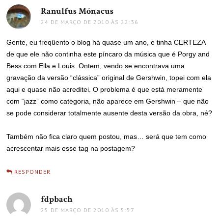
Ranulfus Mónacus
disse:
24 DE MARÇO DE 2010 ÀS 22:36
Gente, eu freqüento o blog há quase um ano, e tinha CERTEZA
de que ele não continha este píncaro da música que é Porgy and
Bess com Ella e Louis. Ontem, vendo se encontrava uma
gravação da versão “clássica” original de Gershwin, topei com ela
aqui e quase não acreditei. O problema é que está meramente
com “jazz” como categoria, não aparece em Gershwin – que não
se pode considerar totalmente ausente desta versão da obra, né?
Também não fica claro quem postou, mas… será que tem como
acrescentar mais esse tag na postagem?
RESPONDER
fdpbach
disse:
25 DE MARÇO DE 2010 ÀS 5:57