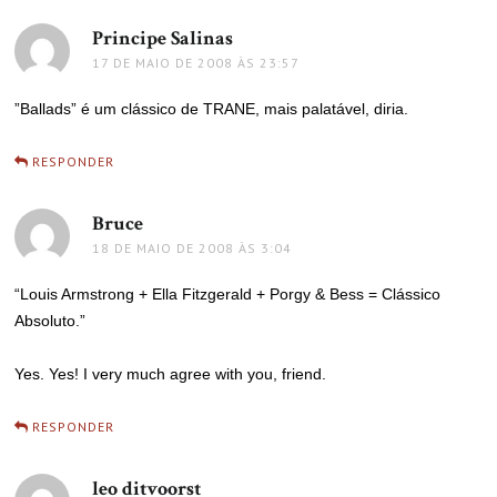
Principe Salinas
disse:
17 DE MAIO DE 2008 ÀS 23:57
”Ballads” é um clássico de TRANE, mais palatável, diria.
RESPONDER
Bruce
disse:
18 DE MAIO DE 2008 ÀS 3:04
“Louis Armstrong + Ella Fitzgerald + Porgy & Bess = Clássico
Absoluto.”
Yes. Yes! I very much agree with you, friend.
RESPONDER
leo ditvoorst
disse: