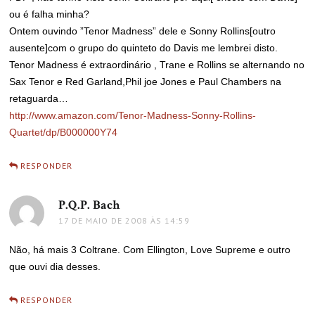
ou é falha minha?
Ontem ouvindo ”Tenor Madness” dele e Sonny Rollins[outro
ausente]com o grupo do quinteto do Davis me lembrei disto.
Tenor Madness é extraordinário , Trane e Rollins se alternando no
Sax Tenor e Red Garland,Phil joe Jones e Paul Chambers na
retaguarda…
http://www.amazon.com/Tenor-Madness-Sonny-Rollins-
Quartet/dp/B000000Y74
RESPONDER
P.Q.P. Bach
disse:
17 DE MAIO DE 2008 ÀS 14:59
Não, há mais 3 Coltrane. Com Ellington, Love Supreme e outro
que ouvi dia desses.
RESPONDER