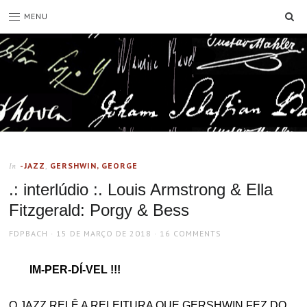
SE
MENU
-JAZZ
,
GERSHWIN, GEORGE
In
.: interlúdio :. Louis Armstrong & Ella
Fitzgerald: Porgy & Bess
AUTHOR
POSTED
FDPBACH
15 DE MARÇO DE 2018
16 COMMENTS
ON
IM-PER-DÍ-VEL !!!
O JAZZ RELÊ A RELEITURA QUE GERSHWIN FEZ DO