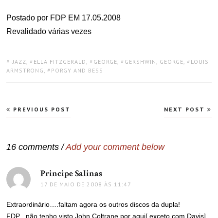
Postado por FDP EM 17.05.2008
Revalidado várias vezes
TAGS:
-JAZZ
,
ELLA FITZGERALD
,
GEORGE
,
GERSHWIN, GEORGE
,
LOUIS
ARMSTRONG
,
PORGY AND BESS
Navegação
PREVIOUS POST
NEXT POST
de
Post
16 comments /
Add your comment below
Principe Salinas
disse:
17 DE MAIO DE 2008 ÀS 11:47
Extraordinário….faltam agora os outros discos da dupla!
FDP , não tenho visto John Coltrane por aqui[ exceto com Davis]