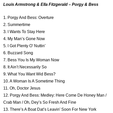
Louis Armstrong & Ella Fitzgerald – Porgy & Bess
1. Porgy And Bess: Overture
2. Summertime
3. I Wants To Stay Here
4. My Man’s Gone Now
5. I Got Plenty O’ Nuttin’
6. Buzzard Song
7. Bess You Is My Woman Now
8. It Ain’t Necessarily So
9. What You Want Wid Bess?
10. A Woman Is A Sometime Thing
11. Oh, Doctor Jesus
12. Porgy And Bess: Medley: Here Come De Honey Man /
Crab Man / Oh, Dey’s So Fresh And Fine
13. There’s A Boat Dat’s Leavin’ Soon For New York