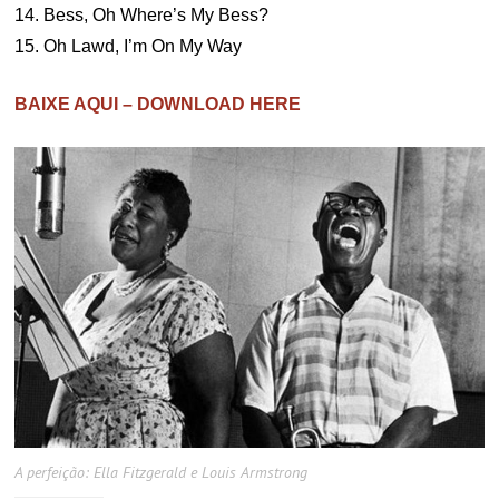
14. Bess, Oh Where’s My Bess?
15. Oh Lawd, I’m On My Way
BAIXE AQUI – DOWNLOAD HERE
A perfeição: Ella Fitzgerald e Louis Armstrong