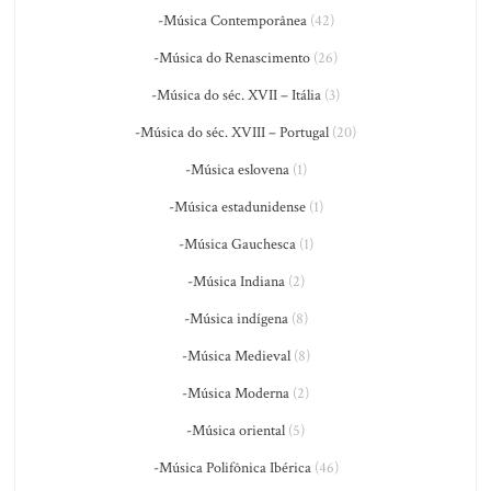
-Música Contemporânea
(42)
-Música do Renascimento
(26)
-Música do séc. XVII – Itália
(3)
-Música do séc. XVIII – Portugal
(20)
-Música eslovena
(1)
-Música estadunidense
(1)
-Música Gauchesca
(1)
-Música Indiana
(2)
-Música indígena
(8)
-Música Medieval
(8)
-Música Moderna
(2)
-Música oriental
(5)
-Música Polifônica Ibérica
(46)