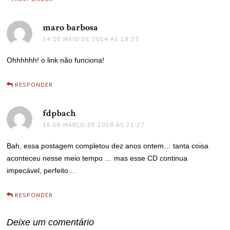
maro barbosa
disse:
14 DE MAIO DE 2014 ÀS 18:23
Ohhhhhh! o link não funciona!
RESPONDER
fdpbach
disse:
16 DE MARÇO DE 2018 ÀS 21:27
Bah, essa postagem completou dez anos ontem… tanta coisa
aconteceu nesse meio tempo … mas esse CD continua
impecável, perfeito…
RESPONDER
Deixe um comentário