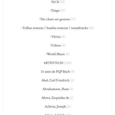
-Sei lá
(13)
-Tango
(17)
-Tão chato ser gostoso
(17)
-Trilhas sonoras / bandas sonoras / soundtracks
(41)
-Vários
(4)
-Vídeos
(4)
-World Music
(6)
#BTHVN250
(258)
15 anos de PQP Bach
(8)
Abel, Carl Friedrich
(5)
Abrahamsen, Hans
(1)
Abreu, Zequinha de
(2)
Achron, Joseph
(2)