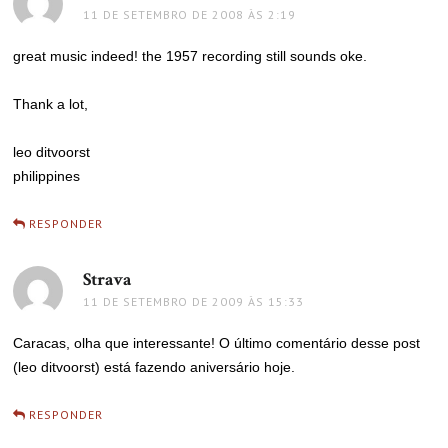
11 DE SETEMBRO DE 2008 ÀS 2:19
great music indeed! the 1957 recording still sounds oke.
Thank a lot,
leo ditvoorst
philippines
RESPONDER
Strava
disse:
11 DE SETEMBRO DE 2009 ÀS 15:33
Caracas, olha que interessante! O último comentário desse post
(leo ditvoorst) está fazendo aniversário hoje.
RESPONDER