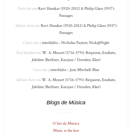
Pedro Ipê
em
Ravi Shankar (1920-2012) & Philip Glass (1937):
Passages
Adilson Assis
em
Ravi Shankar (1920-2012) & Philip Glass (1937):
Passages
Cássio
em
.: interlúdio :. Nicholas Payton: Nick@Night
Raif Haddad
em
W. A. Mozart (1756-1791): Réquiem, Exultate,
Jubilate (Berliner, Karajan / Dresden, Klee)
Cisco
em
.: interlúdio :. Joni Mitchell: Blue
Adilson Assis
em
W. A. Mozart (1756-1791): Réquiem, Exultate,
Jubilate (Berliner, Karajan / Dresden, Klee)
Blogs de Música
O Ser da Música
Music is the key