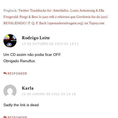
Pingback:
Twitter Trackbacks for .:Interlúdio:. Louis Armstrong & Ella
Fitzgerald: Porgy & Bess (o jazz relê a releitura que Gershwin fez do jazz)
REVALIDADO | P. Q. P. Bach [opensadorselvagem.org] on Topsy.com
Rodrigo Leite
disse:
19 DE OUTUBRO DE 2010 ÀS 18:51
Um CD assim não podia ficar OFF.
Obrigado Ranulfus.
RESPONDER
Karla
disse:
26 DE JANEIRO DE 2012 ÀS 14:18
Sadly the link is dead
RESPONDER