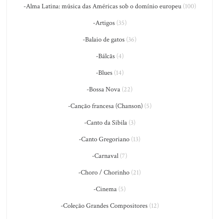
-Alma Latina: música das Américas sob o domínio europeu
(100)
-Artigos
(35)
-Balaio de gatos
(36)
-Bálcãs
(4)
-Blues
(14)
-Bossa Nova
(22)
-Canção francesa (Chanson)
(5)
-Canto da Sibila
(3)
-Canto Gregoriano
(13)
-Carnaval
(7)
-Choro / Chorinho
(21)
-Cinema
(5)
-Coleção Grandes Compositores
(12)