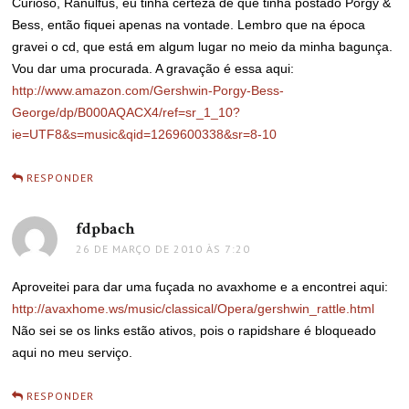
Curioso, Ranulfus, eu tinha certeza de que tinha postado Porgy &
Bess, então fiquei apenas na vontade. Lembro que na época
gravei o cd, que está em algum lugar no meio da minha bagunça.
Vou dar uma procurada. A gravação é essa aqui:
http://www.amazon.com/Gershwin-Porgy-Bess-
George/dp/B000AQACX4/ref=sr_1_10?
ie=UTF8&s=music&qid=1269600338&sr=8-10
RESPONDER
fdpbach
disse:
26 DE MARÇO DE 2010 ÀS 7:20
Aproveitei para dar uma fuçada no avaxhome e a encontrei aqui:
http://avaxhome.ws/music/classical/Opera/gershwin_rattle.html
Não sei se os links estão ativos, pois o rapidshare é bloqueado
aqui no meu serviço.
RESPONDER