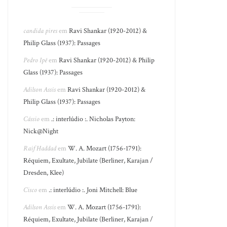
candida pires
em
Ravi Shankar (1920-2012) &
Philip Glass (1937): Passages
Pedro Ipê
em
Ravi Shankar (1920-2012) & Philip
Glass (1937): Passages
Adilson Assis
em
Ravi Shankar (1920-2012) &
Philip Glass (1937): Passages
Cássio
em
.: interlúdio :. Nicholas Payton:
Nick@Night
Raif Haddad
em
W. A. Mozart (1756-1791):
Réquiem, Exultate, Jubilate (Berliner, Karajan /
Dresden, Klee)
Cisco
em
.: interlúdio :. Joni Mitchell: Blue
Adilson Assis
em
W. A. Mozart (1756-1791):
Réquiem, Exultate, Jubilate (Berliner, Karajan /