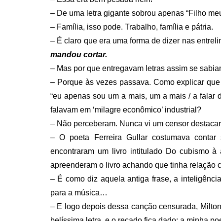
– De uma letra gigante sobrou apenas “Filho m
– Família, isso pode. Trabalho, família e pátria.
– É claro que era uma forma de dizer nas entrel
mandou cortar.
– Mas por que entregavam letras assim se sabia
– Porque às vezes passava. Como explicar que
“eu apenas sou um a mais, um a mais / a falar 
falavam em ‘milagre econômico’ industrial?
– Não perceberam. Nunca vi um censor destac
– O poeta Ferreira Gullar costumava contar
encontraram um livro intitulado Do cubismo à 
apreenderam o livro achando que tinha relação
– É como diz aquela antiga frase, a inteligência
para a música…
– E logo depois dessa canção censurada, Milton
belíssima letra, e o recado fica dado: a minha p