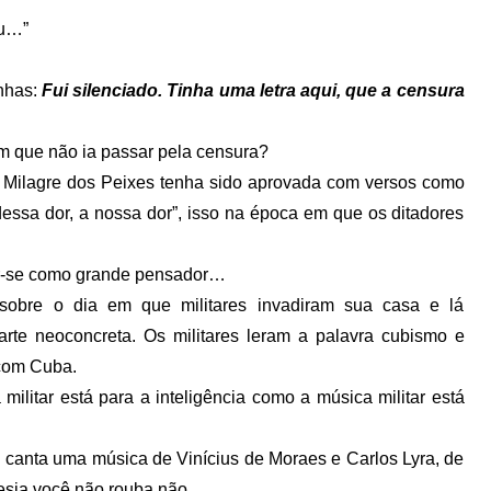
eu…”
inhas:
Fui silenciado. Tinha uma letra aqui, que a censura
m que não ia passar pela censura?
 Milagre dos Peixes tenha sido aprovada com versos como
dessa dor, a nossa dor”, isso na época em que os ditadores
ar-se como grande pensador…
 sobre o dia em que militares invadiram sua casa e lá
arte neoconcreta. Os militares leram a palavra cubismo e
 com Cuba.
 militar está para a inteligência como a música militar está
 canta uma música de Vinícius de Moraes e Carlos Lyra, de
oesia você não rouba não.