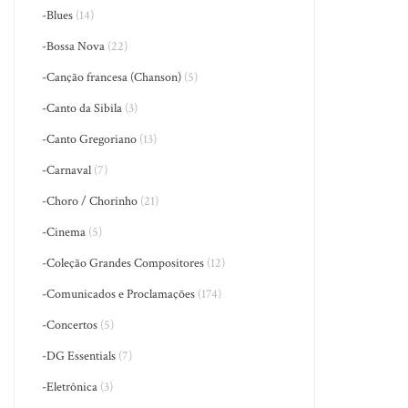
-Blues
(14)
-Bossa Nova
(22)
-Canção francesa (Chanson)
(5)
-Canto da Sibila
(3)
-Canto Gregoriano
(13)
-Carnaval
(7)
-Choro / Chorinho
(21)
-Cinema
(5)
-Coleção Grandes Compositores
(12)
-Comunicados e Proclamações
(174)
-Concertos
(5)
-DG Essentials
(7)
-Eletrônica
(3)