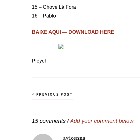
15 – Chove Lá Fora
16 – Pablo
BAIXE AQUI — DOWNLOAD HERE
Pleyel
Navegação
PREVIOUS POST
de
Post
15 comments /
Add your comment below
avicenna
disse: