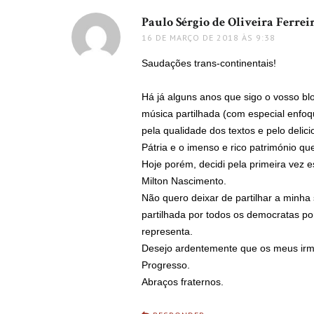
Paulo Sérgio de Oliveira Ferrei
16 DE MARÇO DE 2018 ÀS 9:38
Saudações trans-continentais!
Há já alguns anos que sigo o vosso b
música partilhada (com especial enfoq
pela qualidade dos textos e pelo deli
Pátria e o imenso e rico património q
Hoje porém, decidi pela primeira vez 
Milton Nascimento.
Não quero deixar de partilhar a minh
partilhada por todos os democratas po
representa.
Desejo ardentemente que os meus irmã
Progresso.
Abraços fraternos.