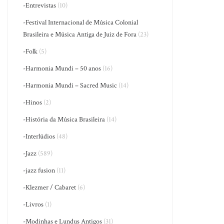
-Entrevistas
(10)
-Festival Internacional de Música Colonial
Brasileira e Música Antiga de Juiz de Fora
(23)
-Folk
(5)
-Harmonia Mundi – 50 anos
(16)
-Harmonia Mundi – Sacred Music
(14)
-Hinos
(2)
-História da Música Brasileira
(14)
-Interlúdios
(48)
-Jazz
(589)
-jazz fusion
(11)
-Klezmer / Cabaret
(6)
-Livros
(1)
-Modinhas e Lundus Antigos
(31)