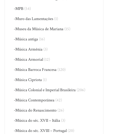
-MPB
(54)
-Muro das Lamentações
(1)
-Museu da Música de Mariana
(15)
-Música antiga
(16)
-Música Armênia
(3)
-Música Armorial
(12)
-Música Barroca Francesa
(120)
-Música Cipriota
(1)
-Música Colonial e Imperial Brasileira
(206)
-Música Contemporânea
(42)
-Música do Renascimento
(26)
-Música do séc. XVII – Itália
(3)
-Música do séc. XVIII – Portugal
(20)