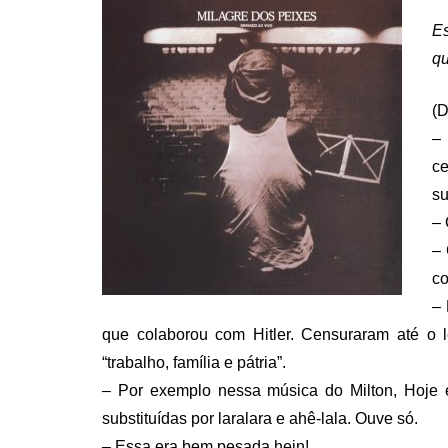
Es
qu
(D
– 
c
su
– 
– 
co
– 
que colaborou com Hitler. Censuraram até o l
“trabalho, família e pátria”.
– Por exemplo nessa música do Milton, Hoje é
substituídas por laralara e ahê-lala. Ouve só.
– Essa era bem pesada hein!