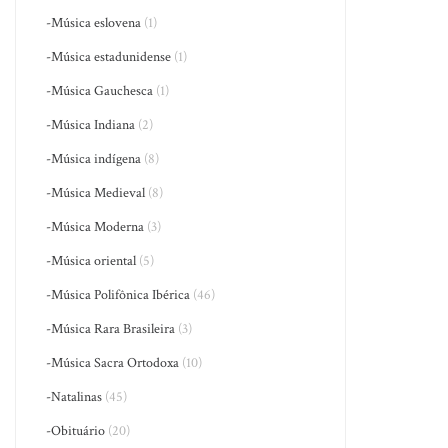
-Música eslovena
(1)
-Música estadunidense
(1)
-Música Gauchesca
(1)
-Música Indiana
(2)
-Música indígena
(8)
-Música Medieval
(8)
-Música Moderna
(3)
-Música oriental
(5)
-Música Polifônica Ibérica
(46)
-Música Rara Brasileira
(3)
-Música Sacra Ortodoxa
(10)
-Natalinas
(45)
-Obituário
(20)