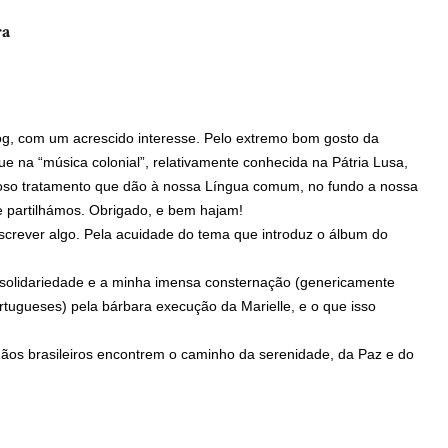
ra
disse:
log, com um acrescido interesse. Pelo extremo bom gosto da
ue na “música colonial”, relativamente conhecida na Pátria Lusa,
cioso tratamento que dão à nossa Língua comum, no fundo a nossa
ue partilhámos. Obrigado, e bem hajam!
escrever algo. Pela acuidade do tema que introduz o álbum do
a solidariedade e a minha imensa consternação (genericamente
rtugueses) pela bárbara execução da Marielle, e o que isso
os brasileiros encontrem o caminho da serenidade, da Paz e do