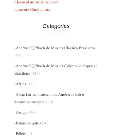
Classical music in concert
Laureate Conductors
Categorias
-Acervo PQPBach de Música Clássica Brasileira
(37)
-Acervo PQPBach de Música Colonial e Imperial
Brasileira
(186)
-África
(12)
-Alma Latina: música das Américas sob o
domínio europeu
(100)
-Artigos
(35)
-Balaio de gatos
(36)
-Bálcãs
(4)