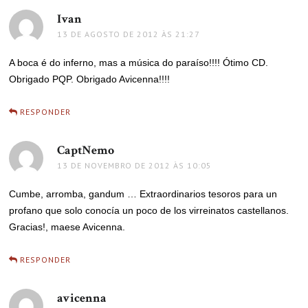
Ivan
disse:
13 DE AGOSTO DE 2012 ÀS 21:27
A boca é do inferno, mas a música do paraíso!!!! Ótimo CD.
Obrigado PQP. Obrigado Avicenna!!!!
RESPONDER
CaptNemo
disse:
13 DE NOVEMBRO DE 2012 ÀS 10:05
Cumbe, arromba, gandum … Extraordinarios tesoros para un
profano que solo conocía un poco de los virreinatos castellanos.
Gracias!, maese Avicenna.
RESPONDER
avicenna
disse: