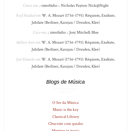
Cássio
em
.: interlúdio :. Nicholas Payton: Nick@Night
Raif Haddad
em
W. A. Mozart (1756-1791): Réquiem, Exultate,
Jubilate (Berliner, Karajan / Dresden, Klee)
Cisco
em
.: interlúdio :. Joni Mitchell: Blue
Adilson Assis
em
W. A. Mozart (1756-1791): Réquiem, Exultate,
Jubilate (Berliner, Karajan / Dresden, Klee)
José Eduardo
em
W. A. Mozart (1756-1791): Réquiem, Exultate,
Jubilate (Berliner, Karajan / Dresden, Klee)
Blogs de Música
O Ser da Música
Music is the key
Classical Library
Chucrute com quiabo
Meeting in music