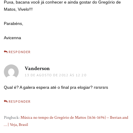
Puxa, bacana você já conhecer e ainda gostar do Gregório de
Matos, Vivelo!!!
Parabéns,
Avicenna
RESPONDER
Vanderson
disse:
13 DE AGOSTO DE 2012 ÀS 12:20
Qual é? A galera espera até o final pra elogiar? rsrsrsrs
RESPONDER
Pingback:
Música no tempo de Gregório de Mattos (1636-1696) – Iberian and
… | Veja, Brasil