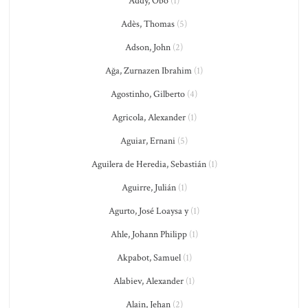
Addy, Obo
(1)
Adès, Thomas
(5)
Adson, John
(2)
Ağa, Zurnazen Ibrahim
(1)
Agostinho, Gilberto
(4)
Agricola, Alexander
(1)
Aguiar, Ernani
(5)
Aguilera de Heredia, Sebastián
(1)
Aguirre, Julián
(1)
Agurto, José Loaysa y
(1)
Ahle, Johann Philipp
(1)
Akpabot, Samuel
(1)
Alabiev, Alexander
(1)
Alain, Jehan
(2)