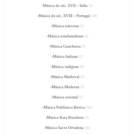
-Música do séc. XVII – Itália
(3)
-Música do séc. XVIII – Portugal
(20)
-Música eslovena
(1)
-Música estadunidense
(1)
-Música Gauchesca
(1)
-Música Indiana
(2)
-Música indígena
(8)
-Música Medieval
(8)
-Música Moderna
(3)
-Música oriental
(5)
-Música Polifônica Ibérica
(46)
-Música Rara Brasileira
(3)
-Música Sacra Ortodoxa
(10)