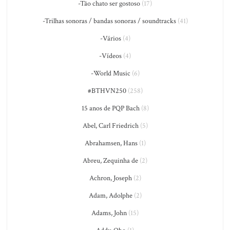
-Tão chato ser gostoso
(17)
-Trilhas sonoras / bandas sonoras / soundtracks
(41)
-Vários
(4)
-Vídeos
(4)
-World Music
(6)
#BTHVN250
(258)
15 anos de PQP Bach
(8)
Abel, Carl Friedrich
(5)
Abrahamsen, Hans
(1)
Abreu, Zequinha de
(2)
Achron, Joseph
(2)
Adam, Adolphe
(2)
Adams, John
(15)