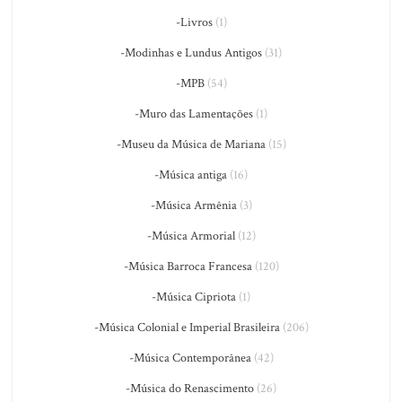
-Livros
(1)
-Modinhas e Lundus Antigos
(31)
-MPB
(54)
-Muro das Lamentações
(1)
-Museu da Música de Mariana
(15)
-Música antiga
(16)
-Música Armênia
(3)
-Música Armorial
(12)
-Música Barroca Francesa
(120)
-Música Cipriota
(1)
-Música Colonial e Imperial Brasileira
(206)
-Música Contemporânea
(42)
-Música do Renascimento
(26)