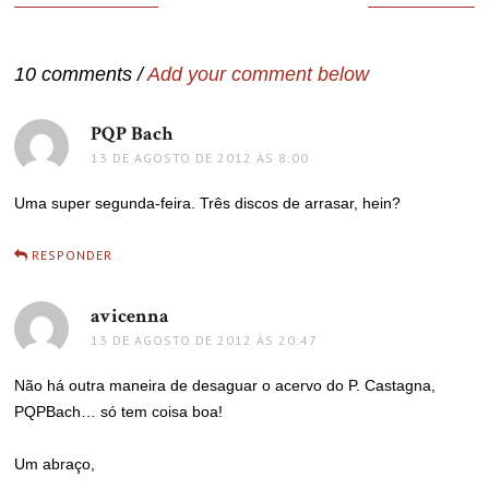
de
Post
10 comments /
Add your comment below
PQP Bach
disse:
13 DE AGOSTO DE 2012 ÀS 8:00
Uma super segunda-feira. Três discos de arrasar, hein?
RESPONDER
avicenna
disse:
13 DE AGOSTO DE 2012 ÀS 20:47
Não há outra maneira de desaguar o acervo do P. Castagna,
PQPBach… só tem coisa boa!
Um abraço,