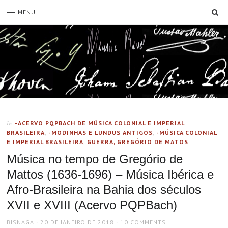
SE
MENU
-ACERVO PQPBACH DE MÚSICA COLONIAL E IMPERIAL
In
BRASILEIRA
,
-MODINHAS E LUNDUS ANTIGOS
,
-MÚSICA COLONIAL
E IMPERIAL BRASILEIRA
,
GUERRA, GREGÓRIO DE MATOS
Música no tempo de Gregório de
Mattos (1636-1696) – Música Ibérica e
Afro-Brasileira na Bahia dos séculos
XVII e XVIII (Acervo PQPBach)
AUTHOR
POSTED
BISNAGA
20 DE JANEIRO DE 2018
10 COMMENTS