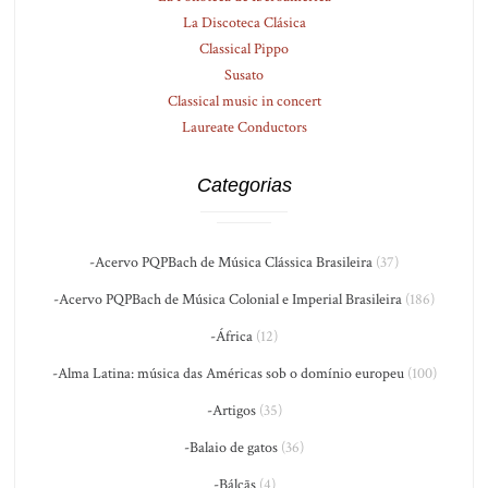
La Discoteca Clásica
Classical Pippo
Susato
Classical music in concert
Laureate Conductors
Categorias
-Acervo PQPBach de Música Clássica Brasileira
(37)
-Acervo PQPBach de Música Colonial e Imperial Brasileira
(186)
-África
(12)
-Alma Latina: música das Américas sob o domínio europeu
(100)
-Artigos
(35)
-Balaio de gatos
(36)
-Bálcãs
(4)