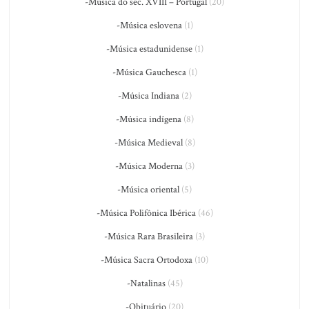
-Música do séc. XVIII – Portugal
(20)
-Música eslovena
(1)
-Música estadunidense
(1)
-Música Gauchesca
(1)
-Música Indiana
(2)
-Música indígena
(8)
-Música Medieval
(8)
-Música Moderna
(3)
-Música oriental
(5)
-Música Polifônica Ibérica
(46)
-Música Rara Brasileira
(3)
-Música Sacra Ortodoxa
(10)
-Natalinas
(45)
-Obituário
(20)