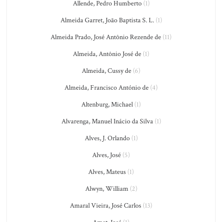
Allende, Pedro Humberto
(1)
Almeida Garret, João Baptista S. L.
(1)
Almeida Prado, José Antônio Rezende de
(11)
Almeida, Antônio José de
(1)
Almeida, Cussy de
(6)
Almeida, Francisco António de
(4)
Altenburg, Michael
(1)
Alvarenga, Manuel Inácio da Silva
(1)
Alves, J. Orlando
(1)
Alves, José
(5)
Alves, Mateus
(1)
Alwyn, William
(2)
Amaral Vieira, José Carlos
(13)