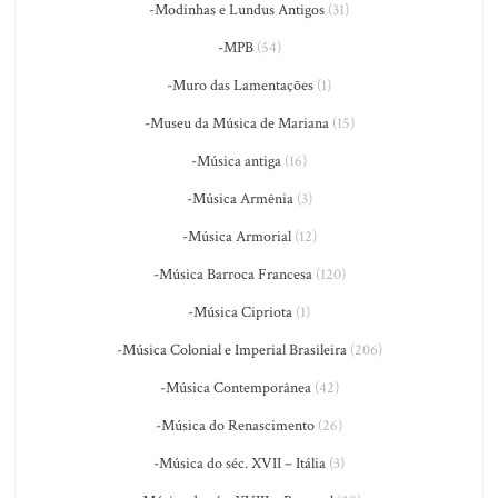
-Modinhas e Lundus Antigos
(31)
-MPB
(54)
-Muro das Lamentações
(1)
-Museu da Música de Mariana
(15)
-Música antiga
(16)
-Música Armênia
(3)
-Música Armorial
(12)
-Música Barroca Francesa
(120)
-Música Cipriota
(1)
-Música Colonial e Imperial Brasileira
(206)
-Música Contemporânea
(42)
-Música do Renascimento
(26)
-Música do séc. XVII – Itália
(3)