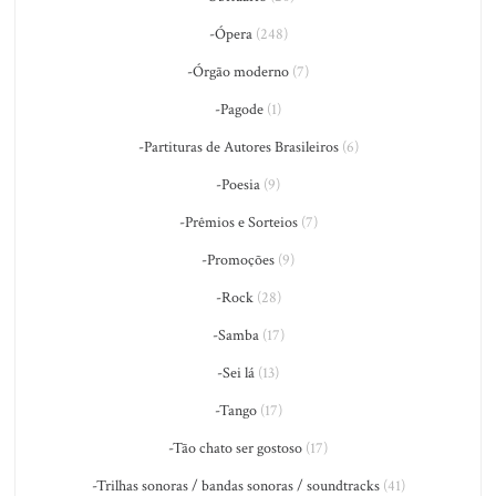
-Ópera
(248)
-Órgão moderno
(7)
-Pagode
(1)
-Partituras de Autores Brasileiros
(6)
-Poesia
(9)
-Prêmios e Sorteios
(7)
-Promoções
(9)
-Rock
(28)
-Samba
(17)
-Sei lá
(13)
-Tango
(17)
-Tão chato ser gostoso
(17)
-Trilhas sonoras / bandas sonoras / soundtracks
(41)