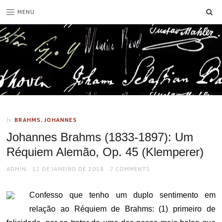
SE
MENU
BRAHMS, JOHANNES
In
Johannes Brahms (1833-1897): Um
Réquiem Alemão, Op. 45 (Klemperer)
AUTHOR
POSTED
ADMIN
12 DE JANEIRO DE 2018
7 COMMENTS
ON
Confesso que tenho um duplo sentimento em
relação ao Réquiem de Brahms: (1) primeiro de