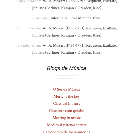
Raif Haddad
em
W. A. Mozart (1756-1791): Réquiem, Exultate,
Jubilate (Berliner, Karajan / Dresden, Klee)
Cisco
em
.: interlúdio :. Joni Mitchell: Blue
Adilson Assis
em
W. A. Mozart (1756-1791): Réquiem, Exultate,
Jubilate (Berliner, Karajan / Dresden, Klee)
José Eduardo
em
W. A. Mozart (1756-1791): Réquiem, Exultate,
Jubilate (Berliner, Karajan / Dresden, Klee)
Blogs de Música
O Ser da Música
Music is the key
Classical Library
Chucrute com quiabo
Meeting in music
Medieval y Renacentista
La Fonoteca de Iberoamérica