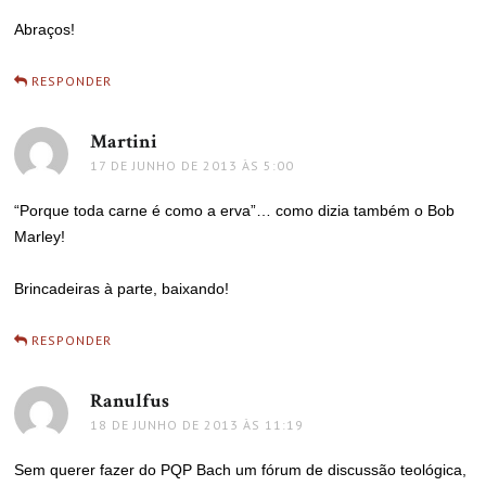
Abraços!
RESPONDER
Martini
disse:
17 DE JUNHO DE 2013 ÀS 5:00
“Porque toda carne é como a erva”… como dizia também o Bob
Marley!
Brincadeiras à parte, baixando!
RESPONDER
Ranulfus
disse:
18 DE JUNHO DE 2013 ÀS 11:19
Sem querer fazer do PQP Bach um fórum de discussão teológica,