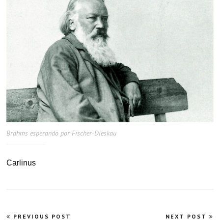
Brahms esperando por Fischer-Dieskau
Carlinus
Navegação
PREVIOUS POST
NEXT POST