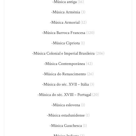
-Música antiga
(16)
-Música Armênia
(3)
-Música Armorial
(12)
-Música Barroca Francesa
(120)
-Música Cipriota
(1)
-Música Colonial e Imperial Brasileira
(206)
-Música Contemporânea
(42)
-Música do Renascimento
(26)
-Música do séc. XVII – Itália
(3)
-Música do séc. XVIII – Portugal
(20)
-Música eslovena
(1)
-Música estadunidense
(1)
-Música Gauchesca
(1)
-Música Indiana
(2)