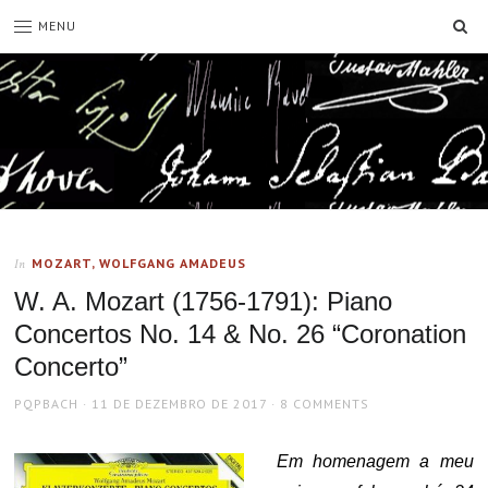
SE
MENU
MOZART, WOLFGANG AMADEUS
In
W. A. Mozart (1756-1791): Piano
Concertos No. 14 & No. 26 “Coronation
Concerto”
AUTHOR
POSTED
PQPBACH
11 DE DEZEMBRO DE 2017
8 COMMENTS
ON
Em homenagem a meu