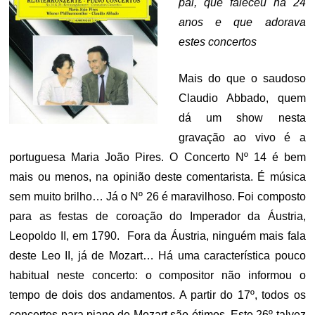
pai, que faleceu há 24
anos e que adorava
estes concertos
Mais do que o saudoso
Claudio Abbado, quem
dá um show nesta
gravação ao vivo é a
portuguesa Maria João Pires. O Concerto Nº 14 é bem
mais ou menos, na opinião deste comentarista. É música
sem muito brilho… Já o Nº 26 é maravilhoso. Foi composto
para as festas de coroação do Imperador da Áustria,
Leopoldo II, em 1790. Fora da Áustria, ninguém mais fala
deste Leo II, já de Mozart… Há uma característica pouco
habitual neste concerto: o compositor não informou o
tempo de dois dos andamentos. A partir do 17º, todos os
concertos para piano de Mozart são ótimos. Este 26º talvez