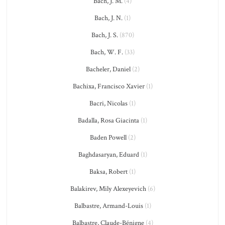
Bach, J. M.
(4)
Bach, J. N.
(1)
Bach, J. S.
(870)
Bach, W. F.
(33)
Bacheler, Daniel
(2)
Bachixa, Francisco Xavier
(1)
Bacri, Nicolas
(1)
Badalla, Rosa Giacinta
(1)
Baden Powell
(2)
Baghdasaryan, Eduard
(1)
Baksa, Robert
(1)
Balakirev, Mily Alexeyevich
(6)
Balbastre, Armand-Louis
(1)
Balbastre, Claude-Bénigne
(4)