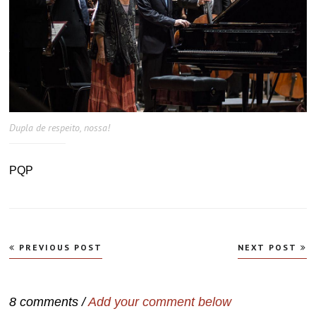
Dupla de respeito, nossa!
PQP
Navegação
PREVIOUS POST
NEXT POST
de
Post
8 comments /
Add your comment below