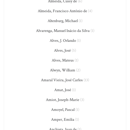
Almeida, Cussy de
(6)
Almeida, Francisco António de
(4)
Altenburg, Michael
(1)
Alvarenga, Manuel Inácio da Silva
(1)
Alves, J. Orlando
(1)
Alves, José
(5)
Alves, Mateus
(1)
Alwyn, William
(2)
Amaral Vieira, José Carlos
(13)
Amat, José
(1)
Amiot, Joseph-Marie
(3)
Amoyel, Pascal
(1)
Amper, Emilia
(1)
Anchieta, Juan de
(1)