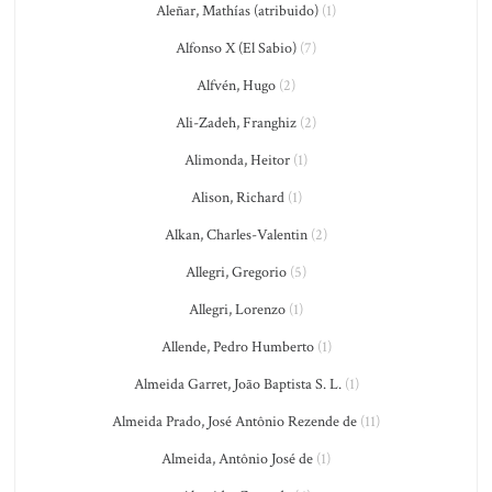
Aleñar, Mathías (atribuido)
(1)
Alfonso X (El Sabio)
(7)
Alfvén, Hugo
(2)
Ali-Zadeh, Franghiz
(2)
Alimonda, Heitor
(1)
Alison, Richard
(1)
Alkan, Charles-Valentin
(2)
Allegri, Gregorio
(5)
Allegri, Lorenzo
(1)
Allende, Pedro Humberto
(1)
Almeida Garret, João Baptista S. L.
(1)
Almeida Prado, José Antônio Rezende de
(11)
Almeida, Antônio José de
(1)