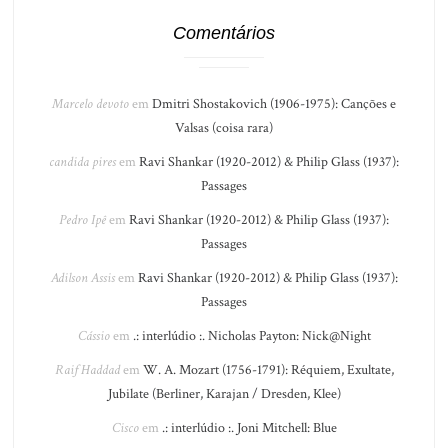
Comentários
Marcelo devoto
em
Dmitri Shostakovich (1906-1975): Canções e
Valsas (coisa rara)
candida pires
em
Ravi Shankar (1920-2012) & Philip Glass (1937):
Passages
Pedro Ipê
em
Ravi Shankar (1920-2012) & Philip Glass (1937):
Passages
Adilson Assis
em
Ravi Shankar (1920-2012) & Philip Glass (1937):
Passages
Cássio
em
.: interlúdio :. Nicholas Payton: Nick@Night
Raif Haddad
em
W. A. Mozart (1756-1791): Réquiem, Exultate,
Jubilate (Berliner, Karajan / Dresden, Klee)
Cisco
em
.: interlúdio :. Joni Mitchell: Blue