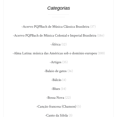
Categorias
-Acervo PQPBach de Música Clássica Brasileira
(37)
-Acervo PQPBach de Música Colonial e Imperial Brasileira
(186)
-África
(12)
-Alma Latina: música das Américas sob o domínio europeu
(100)
-Artigos
(35)
-Balaio de gatos
(36)
-Bálcãs
(4)
-Blues
(14)
-Bossa Nova
(22)
-Canção francesa (Chanson)
(5)
-Canto da Sibila
(3)