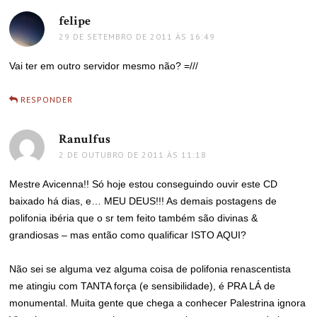
felipe
disse:
29 DE SETEMBRO DE 2011 ÀS 16:49
Vai ter em outro servidor mesmo não? =///
RESPONDER
Ranulfus
disse:
2 DE OUTUBRO DE 2011 ÀS 11:18
Mestre Avicenna!! Só hoje estou conseguindo ouvir este CD
baixado há dias, e… MEU DEUS!!! As demais postagens de
polifonia ibéria que o sr tem feito também são divinas &
grandiosas – mas então como qualificar ISTO AQUI?
Não sei se alguma vez alguma coisa de polifonia renascentista
me atingiu com TANTA força (e sensibilidade), é PRA LÁ de
monumental. Muita gente que chega a conhecer Palestrina ignora