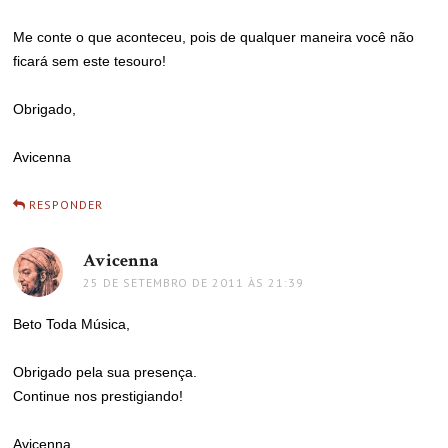
Me conte o que aconteceu, pois de qualquer maneira você não
ficará sem este tesouro!
Obrigado,
Avicenna
RESPONDER
Avicenna
disse:
25 DE SETEMBRO DE 2011 ÀS 21:39
Beto Toda Música,
Obrigado pela sua presença.
Continue nos prestigiando!
Avicenna