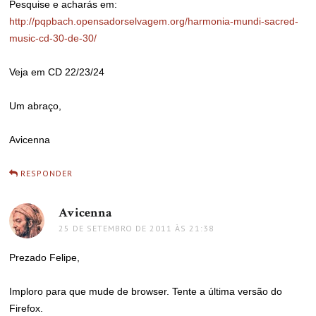
Pesquise e acharás em:
http://pqpbach.opensadorselvagem.org/harmonia-mundi-sacred-
music-cd-30-de-30/
Veja em CD 22/23/24
Um abraço,
Avicenna
RESPONDER
Avicenna
disse:
25 DE SETEMBRO DE 2011 ÀS 21:38
Prezado Felipe,
Imploro para que mude de browser. Tente a última versão do
Firefox.