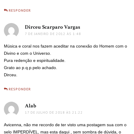
RESPONDER
Dirceu Scarparo Vargas
disse:
7 DE JANEIRO DE 2012 ÀS 1:48
Música e coral nos fazem aceditar na conexão do Homem com o
Divino e com o Universo.
Pura redenção e espiritualidade.
Grato ao p.q.p.pelo achado.
Dirceu.
RESPONDER
Alab
disse:
17 DE JULHO DE 2018 ÀS 21:22
Avicenna, não me recordo de ter visto uma postagem sua com o
selo IMPERDÍVEL, mas esta daqui , sem sombra de dúvida, o