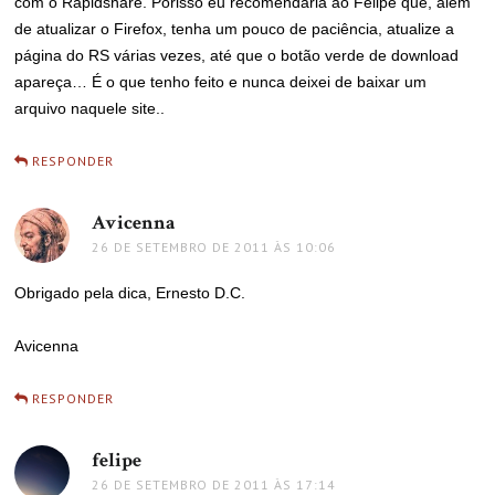
com o Rapidshare. Porisso eu recomendaria ao Felipe que, alem
de atualizar o Firefox, tenha um pouco de paciência, atualize a
página do RS várias vezes, até que o botão verde de download
apareça… É o que tenho feito e nunca deixei de baixar um
arquivo naquele site..
RESPONDER
Avicenna
disse:
26 DE SETEMBRO DE 2011 ÀS 10:06
Obrigado pela dica, Ernesto D.C.
Avicenna
RESPONDER
felipe
disse:
26 DE SETEMBRO DE 2011 ÀS 17:14