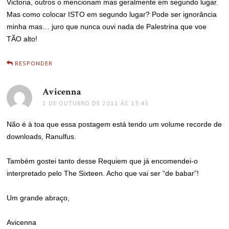
Victoria, outros o mencionam mas geralmente em segundo lugar.
Mas como colocar ISTO em segundo lugar? Pode ser ignorância
minha mas… juro que nunca ouvi nada de Palestrina que voe
TÃO alto!
RESPONDER
Avicenna
disse:
2 DE OUTUBRO DE 2011 ÀS 13:45
Não é à toa que essa postagem está tendo um volume recorde de
downloads, Ranulfus.
Também gostei tanto desse Requiem que já encomendei-o
interpretado pelo The Sixteen. Acho que vai ser “de babar”!
Um grande abraço,
Avicenna