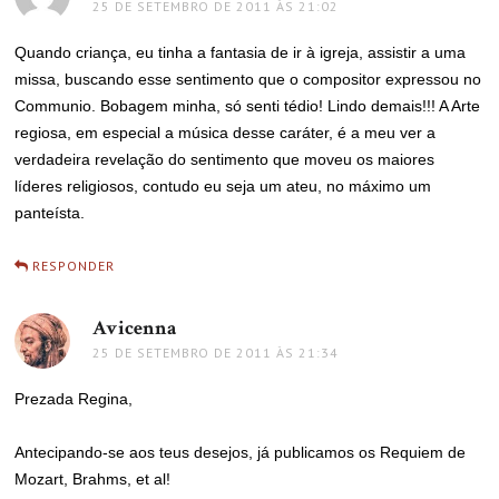
25 DE SETEMBRO DE 2011 ÀS 21:02
Quando criança, eu tinha a fantasia de ir à igreja, assistir a uma
missa, buscando esse sentimento que o compositor expressou no
Communio. Bobagem minha, só senti tédio! Lindo demais!!! A Arte
regiosa, em especial a música desse caráter, é a meu ver a
verdadeira revelação do sentimento que moveu os maiores
líderes religiosos, contudo eu seja um ateu, no máximo um
panteísta.
RESPONDER
Avicenna
disse:
25 DE SETEMBRO DE 2011 ÀS 21:34
Prezada Regina,
Antecipando-se aos teus desejos, já publicamos os Requiem de
Mozart, Brahms, et al!