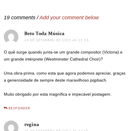
de
Post
19 comments /
Add your comment below
Beto Toda Música
disse:
24 DE SETEMBRO DE 2011 ÀS 15:56
O quê surge quando junta-se um grande compositor (Victoria) e
um grande intérprete (Westminster Cathedral Choir)?
Uma obra-prima, como esta que agora podemos apreciar, graças
a generosidade de sempre deste maravilhoso pqpbach.
Muito obrigado por esta magnífica e impecável postagem.
RESPONDER
regina
disse:
25 DE SETEMBRO DE 2011 ÀS 14:55