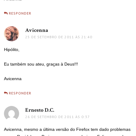
RESPONDER
Avicenna
disse:
25 DE SETEMBRO DE 2011 ÀS 21:40
Hipólito,
Eu também sou ateu, graças à Deus!!!
Avicenna
RESPONDER
Ernesto D.C.
disse:
26 DE SETEMBRO DE 2011 ÀS 0:37
Avicenna, mesmo a última versão do Firefox tem dado problemas