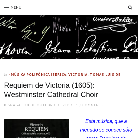
SE
MENU
-MÚSICA POLIFÔNICA IBÉRICA
,
VICTORIA, TOMÁS LUIS DE
In
Requiem de Victoria (1605):
Westminster Cathedral Choir
AUTHOR
POSTED
BISNAGA
28 DE OUTUBRO DE 2017
19 COMMENTS
ON
Esta música, que a
menudo se conoce sólo