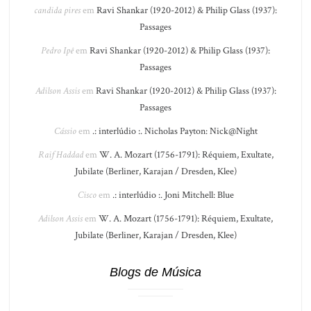
candida pires
em
Ravi Shankar (1920-2012) & Philip Glass (1937):
Passages
Pedro Ipê
em
Ravi Shankar (1920-2012) & Philip Glass (1937):
Passages
Adilson Assis
em
Ravi Shankar (1920-2012) & Philip Glass (1937):
Passages
Cássio
em
.: interlúdio :. Nicholas Payton: Nick@Night
Raif Haddad
em
W. A. Mozart (1756-1791): Réquiem, Exultate,
Jubilate (Berliner, Karajan / Dresden, Klee)
Cisco
em
.: interlúdio :. Joni Mitchell: Blue
Adilson Assis
em
W. A. Mozart (1756-1791): Réquiem, Exultate,
Jubilate (Berliner, Karajan / Dresden, Klee)
Blogs de Música