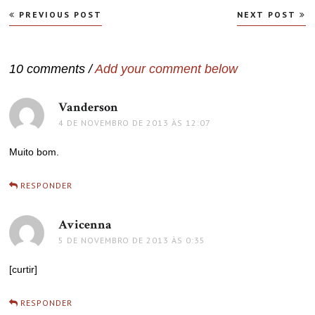
Navegação
PREVIOUS POST
NEXT POST
de
Post
10 comments /
Add your comment below
Vanderson
disse:
4 DE NOVEMBRO DE 2013 ÀS 12:07
Muito bom.
RESPONDER
Avicenna
disse:
5 DE NOVEMBRO DE 2013 ÀS 0:35
[curtir]
RESPONDER