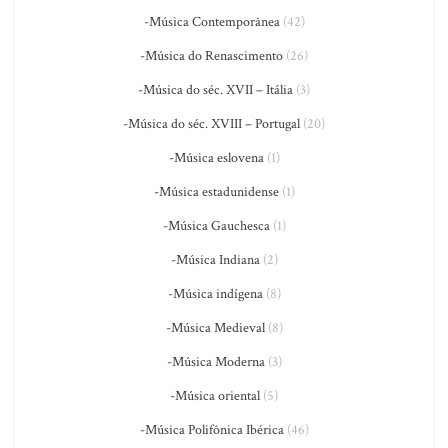
-Música Contemporânea
(42)
-Música do Renascimento
(26)
-Música do séc. XVII – Itália
(3)
-Música do séc. XVIII – Portugal
(20)
-Música eslovena
(1)
-Música estadunidense
(1)
-Música Gauchesca
(1)
-Música Indiana
(2)
-Música indígena
(8)
-Música Medieval
(8)
-Música Moderna
(3)
-Música oriental
(5)
-Música Polifônica Ibérica
(46)