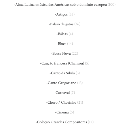
-Alma Latina: música das Américas sob o domínio europeu
(100)
-Artigos
(35)
-Balaio de gatos
(36)
-Bálcãs
(4)
-Blues
(14)
-Bossa Nova
(22)
-Canção francesa (Chanson)
(5)
-Canto da Sibila
(3)
-Canto Gregoriano
(13)
-Carnaval
(7)
-Choro / Chorinho
(21)
-Cinema
(5)
-Coleção Grandes Compositores
(12)