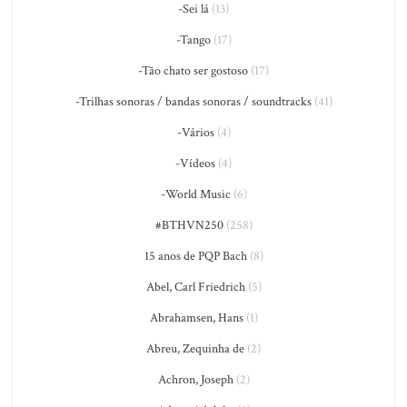
-Sei lá
(13)
-Tango
(17)
-Tão chato ser gostoso
(17)
-Trilhas sonoras / bandas sonoras / soundtracks
(41)
-Vários
(4)
-Vídeos
(4)
-World Music
(6)
#BTHVN250
(258)
15 anos de PQP Bach
(8)
Abel, Carl Friedrich
(5)
Abrahamsen, Hans
(1)
Abreu, Zequinha de
(2)
Achron, Joseph
(2)