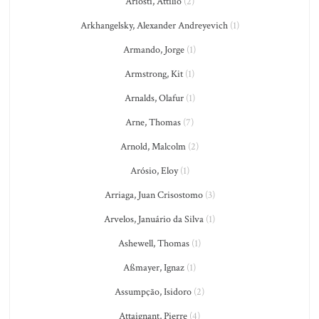
Ariosti, Attilio
(2)
Arkhangelsky, Alexander Andreyevich
(1)
Armando, Jorge
(1)
Armstrong, Kit
(1)
Arnalds, Olafur
(1)
Arne, Thomas
(7)
Arnold, Malcolm
(2)
Arósio, Eloy
(1)
Arriaga, Juan Crisostomo
(3)
Arvelos, Januário da Silva
(1)
Ashewell, Thomas
(1)
Aßmayer, Ignaz
(1)
Assumpção, Isidoro
(2)
Attaignant, Pierre
(4)