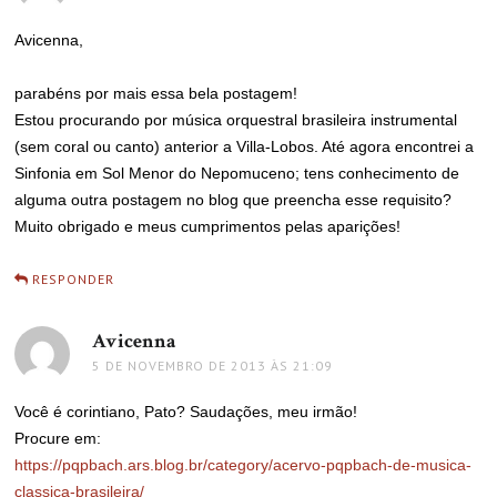
Avicenna,
parabéns por mais essa bela postagem!
Estou procurando por música orquestral brasileira instrumental
(sem coral ou canto) anterior a Villa-Lobos. Até agora encontrei a
Sinfonia em Sol Menor do Nepomuceno; tens conhecimento de
alguma outra postagem no blog que preencha esse requisito?
Muito obrigado e meus cumprimentos pelas aparições!
RESPONDER
Avicenna
disse:
5 DE NOVEMBRO DE 2013 ÀS 21:09
Você é corintiano, Pato? Saudações, meu irmão!
Procure em:
https://pqpbach.ars.blog.br/category/acervo-pqpbach-de-musica-
classica-brasileira/