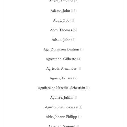
Adam, Adolphe
(2)
Adams, John
(15)
Addy, Obo
(1)
Adès, Thomas
(5)
Adson, John
(2)
Ağa, Zurnazen Ibrahim
(1)
Agostinho, Gilberto
(4)
Agricola, Alexander
(1)
Aguiar, Ernani
(5)
Aguilera de Heredia, Sebastián
(1)
Aguirre, Julián
(1)
Agurto, José Loaysa y
(1)
Ahle, Johann Philipp
(1)
Akpabot, Samuel
(1)