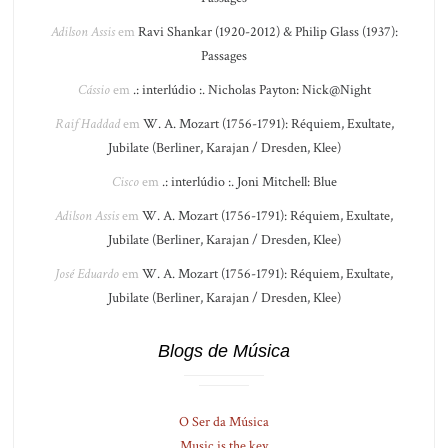
Adilson Assis
em
Ravi Shankar (1920-2012) & Philip Glass (1937):
Passages
Cássio
em
.: interlúdio :. Nicholas Payton: Nick@Night
Raif Haddad
em
W. A. Mozart (1756-1791): Réquiem, Exultate,
Jubilate (Berliner, Karajan / Dresden, Klee)
Cisco
em
.: interlúdio :. Joni Mitchell: Blue
Adilson Assis
em
W. A. Mozart (1756-1791): Réquiem, Exultate,
Jubilate (Berliner, Karajan / Dresden, Klee)
José Eduardo
em
W. A. Mozart (1756-1791): Réquiem, Exultate,
Jubilate (Berliner, Karajan / Dresden, Klee)
Blogs de Música
O Ser da Música
Music is the key