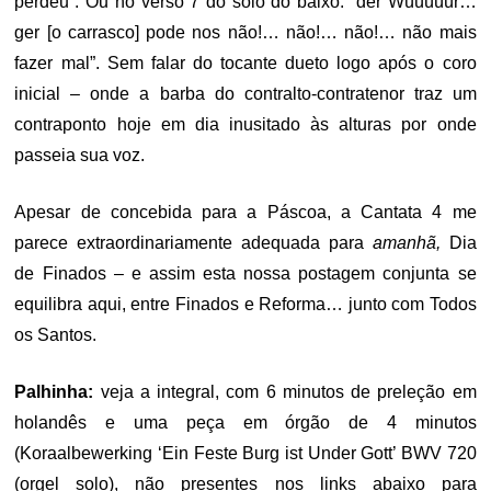
perdeu”. Ou no verso 7 do solo do baixo: “der Wüüüüür…
ger [o carrasco] pode nos não!… não!… não!… não mais
fazer mal”. Sem falar do tocante dueto logo após o coro
inicial – onde a barba do contralto-contratenor traz um
contraponto hoje em dia inusitado às alturas por onde
passeia sua voz.
Apesar de concebida para a Páscoa, a Cantata 4 me
parece extraordinariamente adequada para
amanhã,
Dia
de Finados – e assim esta nossa postagem conjunta se
equilibra aqui, entre Finados e Reforma… junto com Todos
os Santos.
Palhinha:
veja a integral, com 6 minutos de preleção em
holandês e uma peça em órgão de 4 minutos
(Koraalbewerking ‘Ein Feste Burg ist Under Gott’ BWV 720
(orgel solo), não presentes nos links abaixo para