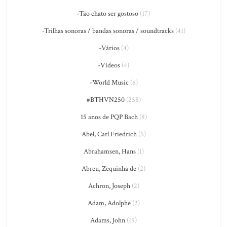
-Tão chato ser gostoso
(17)
-Trilhas sonoras / bandas sonoras / soundtracks
(41)
-Vários
(4)
-Vídeos
(4)
-World Music
(6)
#BTHVN250
(258)
15 anos de PQP Bach
(8)
Abel, Carl Friedrich
(5)
Abrahamsen, Hans
(1)
Abreu, Zequinha de
(2)
Achron, Joseph
(2)
Adam, Adolphe
(2)
Adams, John
(15)