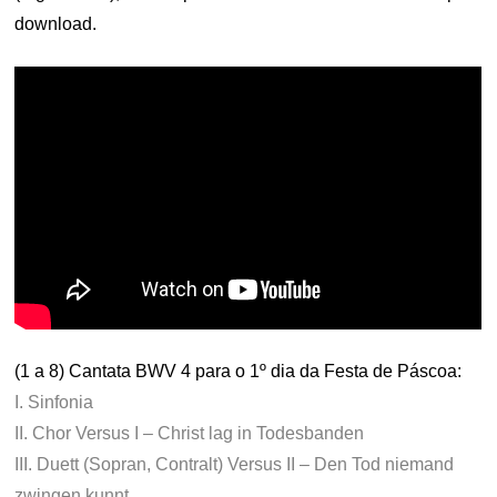
download.
(1 a 8) Cantata BWV 4 para o 1º dia da Festa de Páscoa:
I. Sinfonia
II. Chor Versus I – Christ lag in Todesbanden
III. Duett (Sopran, Contralt) Versus II – Den Tod niemand
zwingen kunnt