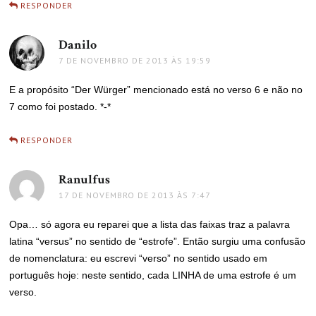
RESPONDER
Danilo
disse:
7 DE NOVEMBRO DE 2013 ÀS 19:59
E a propósito “Der Würger” mencionado está no verso 6 e não no
7 como foi postado. *-*
RESPONDER
Ranulfus
disse:
17 DE NOVEMBRO DE 2013 ÀS 7:47
Opa… só agora eu reparei que a lista das faixas traz a palavra
latina “versus” no sentido de “estrofe”. Então surgiu uma confusão
de nomenclatura: eu escrevi “verso” no sentido usado em
português hoje: neste sentido, cada LINHA de uma estrofe é um
verso.