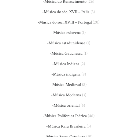
-Música do Renascimento
(26)
-Música do séc. XVII – Itália
(3)
-Música do séc. XVIII – Portugal
(20)
-Música eslovena
(1)
-Música estadunidense
(1)
-Música Gauchesca
(1)
-Música Indiana
(2)
-Música indígena
(8)
-Música Medieval
(8)
-Música Moderna
(3)
-Música oriental
(5)
-Música Polifônica Ibérica
(46)
-Música Rara Brasileira
(3)
-Música Sacra Ortodoxa
(10)