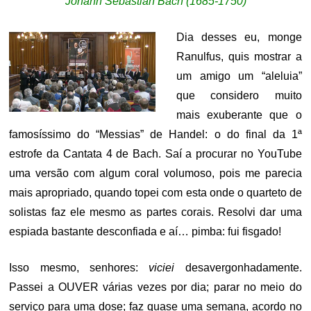
Johann Sebastian Bach (1685-1750)
Dia desses eu, monge
Ranulfus, quis mostrar a
um amigo um “aleluia”
que considero muito
mais exuberante que o
famosíssimo do “Messias” de Handel: o do final da 1ª
estrofe da Cantata 4 de Bach. Saí a procurar no YouTube
uma versão com algum coral volumoso, pois me parecia
mais apropriado, quando topei com esta onde o quarteto de
solistas faz ele mesmo as partes corais. Resolvi dar uma
espiada bastante desconfiada e aí… pimba: fui fisgado!
Isso mesmo, senhores:
viciei
desavergonhadamente.
Passei a OUVER várias vezes por dia; parar no meio do
serviço para uma dose; faz quase uma semana, acordo no