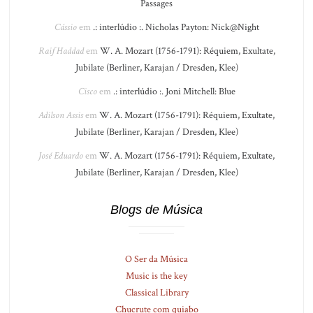
Passages
Cássio
em
.: interlúdio :. Nicholas Payton: Nick@Night
Raif Haddad
em
W. A. Mozart (1756-1791): Réquiem, Exultate,
Jubilate (Berliner, Karajan / Dresden, Klee)
Cisco
em
.: interlúdio :. Joni Mitchell: Blue
Adilson Assis
em
W. A. Mozart (1756-1791): Réquiem, Exultate,
Jubilate (Berliner, Karajan / Dresden, Klee)
José Eduardo
em
W. A. Mozart (1756-1791): Réquiem, Exultate,
Jubilate (Berliner, Karajan / Dresden, Klee)
Blogs de Música
O Ser da Música
Music is the key
Classical Library
Chucrute com quiabo