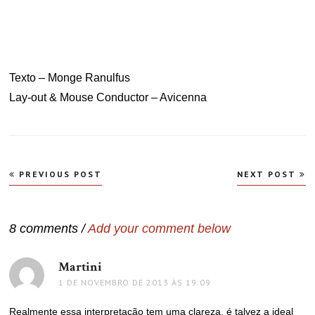
Texto – Monge Ranulfus
Lay-out & Mouse Conductor – Avicenna
Navegação
PREVIOUS POST
NEXT POST
de
Post
8 comments /
Add your comment below
Martini
disse:
1 DE NOVEMBRO DE 2013 ÀS 19:09
Realmente essa interpretação tem uma clareza, é talvez a ideal