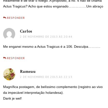
Realmente é de tirar o fôlego. A propósito, a no. 4 não se chama
Actus Tragicus? Acho que estou enganado…………….Um abraço
RESPONDER
Carlos
disse:
2 DE NOVEMBRO DE 2013 ÀS 20:44
Me enganei mesmo a Actus Tragicus é a 106. Desculpa………..
RESPONDER
Rameau
disse:
2 DE NOVEMBRO DE 2013 ÀS 22:13
Magnífica postagem, de belíssimo complemento (registro ao vivo
da impecável interpretação holandesa).
Dank je wel!