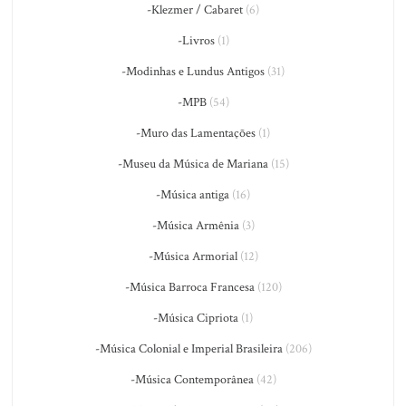
-Klezmer / Cabaret
(6)
-Livros
(1)
-Modinhas e Lundus Antigos
(31)
-MPB
(54)
-Muro das Lamentações
(1)
-Museu da Música de Mariana
(15)
-Música antiga
(16)
-Música Armênia
(3)
-Música Armorial
(12)
-Música Barroca Francesa
(120)
-Música Cipriota
(1)
-Música Colonial e Imperial Brasileira
(206)
-Música Contemporânea
(42)