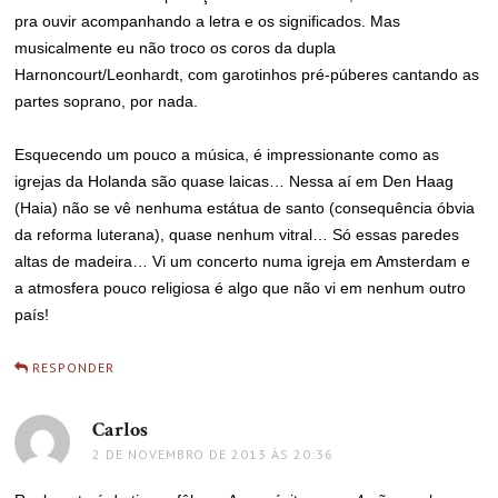
pra ouvir acompanhando a letra e os significados. Mas
musicalmente eu não troco os coros da dupla
Harnoncourt/Leonhardt, com garotinhos pré-púberes cantando as
partes soprano, por nada.
Esquecendo um pouco a música, é impressionante como as
igrejas da Holanda são quase laicas… Nessa aí em Den Haag
(Haia) não se vê nenhuma estátua de santo (consequência óbvia
da reforma luterana), quase nenhum vitral… Só essas paredes
altas de madeira… Vi um concerto numa igreja em Amsterdam e
a atmosfera pouco religiosa é algo que não vi em nenhum outro
país!
RESPONDER
Carlos
disse:
2 DE NOVEMBRO DE 2013 ÀS 20:36