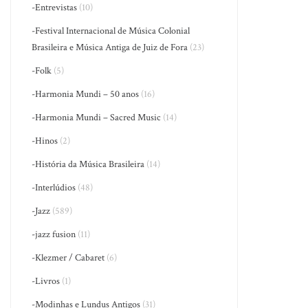
-Entrevistas
(10)
-Festival Internacional de Música Colonial
Brasileira e Música Antiga de Juiz de Fora
(23)
-Folk
(5)
-Harmonia Mundi – 50 anos
(16)
-Harmonia Mundi – Sacred Music
(14)
-Hinos
(2)
-História da Música Brasileira
(14)
-Interlúdios
(48)
-Jazz
(589)
-jazz fusion
(11)
-Klezmer / Cabaret
(6)
-Livros
(1)
-Modinhas e Lundus Antigos
(31)