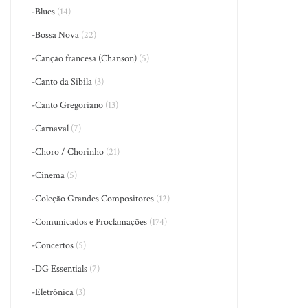
-Blues
(14)
-Bossa Nova
(22)
-Canção francesa (Chanson)
(5)
-Canto da Sibila
(3)
-Canto Gregoriano
(13)
-Carnaval
(7)
-Choro / Chorinho
(21)
-Cinema
(5)
-Coleção Grandes Compositores
(12)
-Comunicados e Proclamações
(174)
-Concertos
(5)
-DG Essentials
(7)
-Eletrônica
(3)