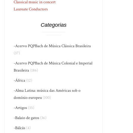
Classical music in concert
Laureate Conductors
Categorias
-Acervo PQPBach de Música Clássica Brasileira
(37)
-Acervo PQPBach de Música Colonial e Imperial
Brasileira
(186)
-África
(12)
-Alma Latina: música das Américas sob o
domínio europeu
(100)
-Artigos
(35)
-Balaio de gatos
(36)
-Bálcãs
(4)