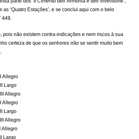
da parte dos ‘Il Cimento dell´Armonia e dell´Inventione’,
 as ‘Quatro Estações’, e se conclui aqui com o belo
 449.
e, pois não existem contra-indicações e nem riscos á sua
nho certeza de que os senhores irão se sentir muito bem
.
I Allegro
II Largo
II Allegro
I Allegro
II Largo
II Allegro
 Allegro
I Largo