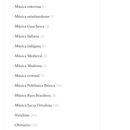
-Música eslovena
(1)
-Música estadunidense
(1)
-Música Gauchesca
(1)
-Música Indiana
(2)
-Música indígena
(8)
-Música Medieval
(8)
-Música Moderna
(3)
-Música oriental
(5)
-Música Polifônica Ibérica
(46)
-Música Rara Brasileira
(3)
-Música Sacra Ortodoxa
(10)
-Natalinas
(45)
-Obituário
(20)