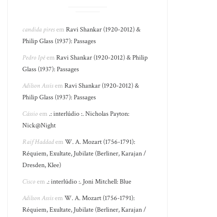
candida pires
em
Ravi Shankar (1920-2012) &
Philip Glass (1937): Passages
Pedro Ipê
em
Ravi Shankar (1920-2012) & Philip
Glass (1937): Passages
Adilson Assis
em
Ravi Shankar (1920-2012) &
Philip Glass (1937): Passages
Cássio
em
.: interlúdio :. Nicholas Payton:
Nick@Night
Raif Haddad
em
W. A. Mozart (1756-1791):
Réquiem, Exultate, Jubilate (Berliner, Karajan /
Dresden, Klee)
Cisco
em
.: interlúdio :. Joni Mitchell: Blue
Adilson Assis
em
W. A. Mozart (1756-1791):
Réquiem, Exultate, Jubilate (Berliner, Karajan /