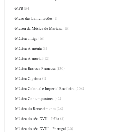
-MPB
(54)
-Muro das Lamentações
(1)
-Museu da Música de Mariana
(15)
-Música antiga
(16)
-Música Armênia
(3)
-Música Armorial
(12)
-Música Barroca Francesa
(120)
-Música Cipriota
(1)
-Música Colonial e Imperial Brasileira
(206)
-Música Contemporânea
(42)
-Música do Renascimento
(26)
-Música do séc. XVII – Itália
(3)
-Música do séc. XVIII – Portugal
(20)