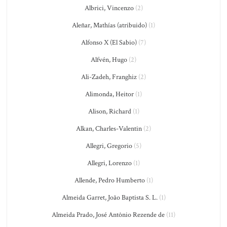
Albrici, Vincenzo
(2)
Aleñar, Mathías (atribuido)
(1)
Alfonso X (El Sabio)
(7)
Alfvén, Hugo
(2)
Ali-Zadeh, Franghiz
(2)
Alimonda, Heitor
(1)
Alison, Richard
(1)
Alkan, Charles-Valentin
(2)
Allegri, Gregorio
(5)
Allegri, Lorenzo
(1)
Allende, Pedro Humberto
(1)
Almeida Garret, João Baptista S. L.
(1)
Almeida Prado, José Antônio Rezende de
(11)