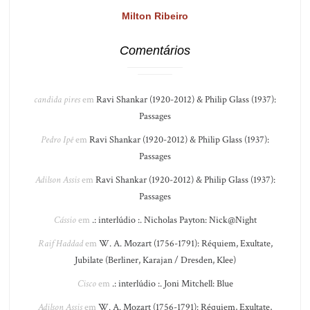
Milton Ribeiro
Comentários
candida pires
em
Ravi Shankar (1920-2012) & Philip Glass (1937):
Passages
Pedro Ipê
em
Ravi Shankar (1920-2012) & Philip Glass (1937):
Passages
Adilson Assis
em
Ravi Shankar (1920-2012) & Philip Glass (1937):
Passages
Cássio
em
.: interlúdio :. Nicholas Payton: Nick@Night
Raif Haddad
em
W. A. Mozart (1756-1791): Réquiem, Exultate,
Jubilate (Berliner, Karajan / Dresden, Klee)
Cisco
em
.: interlúdio :. Joni Mitchell: Blue
Adilson Assis
em
W. A. Mozart (1756-1791): Réquiem, Exultate,