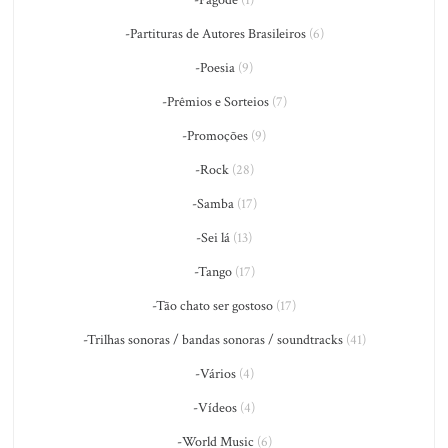
-Partituras de Autores Brasileiros
(6)
-Poesia
(9)
-Prêmios e Sorteios
(7)
-Promoções
(9)
-Rock
(28)
-Samba
(17)
-Sei lá
(13)
-Tango
(17)
-Tão chato ser gostoso
(17)
-Trilhas sonoras / bandas sonoras / soundtracks
(41)
-Vários
(4)
-Vídeos
(4)
-World Music
(6)