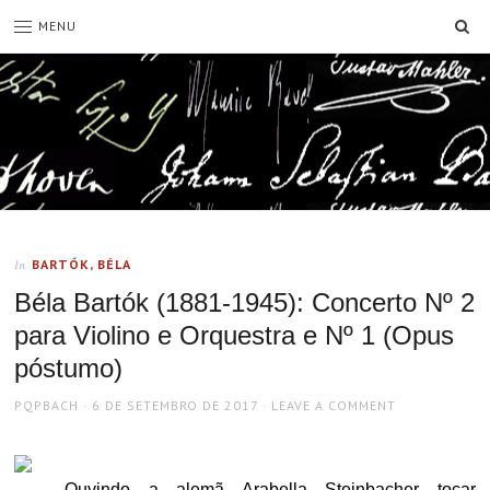
SE
MENU
BARTÓK, BÉLA
In
Béla Bartók (1881-1945): Concerto Nº 2
para Violino e Orquestra e Nº 1 (Opus
póstumo)
AUTHOR
POSTED
PQPBACH
6 DE SETEMBRO DE 2017
LEAVE A COMMENT
ON
Ouvindo a alemã Arabella Steinbacher tocar