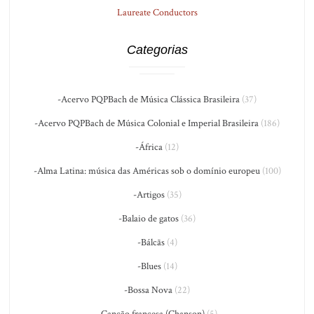
Laureate Conductors
Categorias
-Acervo PQPBach de Música Clássica Brasileira
(37)
-Acervo PQPBach de Música Colonial e Imperial Brasileira
(186)
-África
(12)
-Alma Latina: música das Américas sob o domínio europeu
(100)
-Artigos
(35)
-Balaio de gatos
(36)
-Bálcãs
(4)
-Blues
(14)
-Bossa Nova
(22)
-Canção francesa (Chanson)
(5)