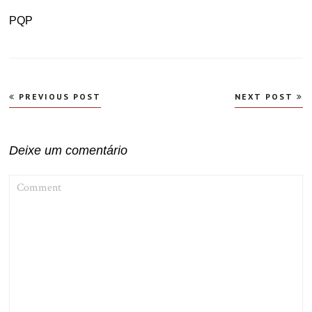
PQP
Navegação
PREVIOUS POST
NEXT POST
de
Post
Deixe um comentário
COMMENT