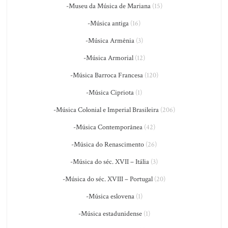
-Museu da Música de Mariana
(15)
-Música antiga
(16)
-Música Armênia
(3)
-Música Armorial
(12)
-Música Barroca Francesa
(120)
-Música Cipriota
(1)
-Música Colonial e Imperial Brasileira
(206)
-Música Contemporânea
(42)
-Música do Renascimento
(26)
-Música do séc. XVII – Itália
(3)
-Música do séc. XVIII – Portugal
(20)
-Música eslovena
(1)
-Música estadunidense
(1)