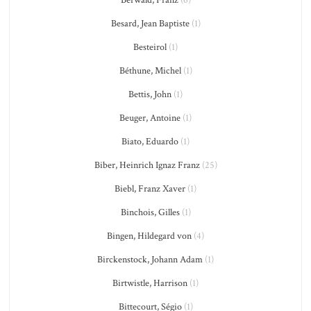
Besard, Jean Baptiste
(1)
Besteirol
(1)
Béthune, Michel
(1)
Bettis, John
(1)
Beuger, Antoine
(1)
Biato, Eduardo
(1)
Biber, Heinrich Ignaz Franz
(25)
Biebl, Franz Xaver
(1)
Binchois, Gilles
(1)
Bingen, Hildegard von
(4)
Birckenstock, Johann Adam
(1)
Birtwistle, Harrison
(1)
Bittecourt, Ségio
(1)