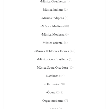
-Música Gauchesca
(1)
-Música Indiana
(2)
-Música indígena
(8)
-Música Medieval
(8)
-Música Moderna
(3)
-Música oriental
(5)
-Música Polifônica Ibérica
(46)
-Música Rara Brasileira
(3)
-Música Sacra Ortodoxa
(10)
-Natalinas
(45)
-Obituário
(20)
-Ópera
(248)
-Órgão moderno
(7)
-Pagode
(1)