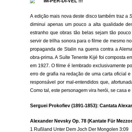
IM-PER-DÍ-VEL !!!
A edição mais nova deste disco também traz a
S
diminui apenas um pouco a alta qualidade de
estranho que obras tão belas sejam tão pouco
servir de trilha sonora para o filme de mesmo no
propaganda de Stalin na guerra contra a Aleman
obra-prima. A Suíte Tenente Kijé foi composta 
em 1927. O filme é lembrado exclusivamente p
erro de grafia na redação de uma carta oficial e 
responsável por mal-entendidos que, afortuna
Como tal, este personagem vira herói, se casa e
Serguei Prokofiev (1891-1853): Cantata Alexa
Alexander Nevsky Op. 78 (Kantate Für Mezzo
1 Rußland Unter Dem Joch Der Mongolen 3:09