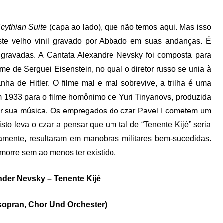
cythian Suite
(capa ao lado), que não temos aqui. Mas isso
ste velho vinil gravado por Abbado em suas andanças. É
 gravadas. A Cantata Alexandre Nevsky foi composta para
me de Serguei Eisenstein, no qual o diretor russo se unia à
ha de Hitler. O filme mal e mal sobrevive, a trilha é uma
em 1933 para o filme homônimo de Yuri Tinyanovs, produzida
or sua música. Os empregados do czar Pavel I cometem um
isto leva o czar a pensar que um tal de “Tenente Kijé” seria
damente, resultaram em manobras militares bem-sucedidas.
 morre sem ao menos ter existido.
nder Nevsky – Tenente Kijé
sopran, Chor Und Orchester)