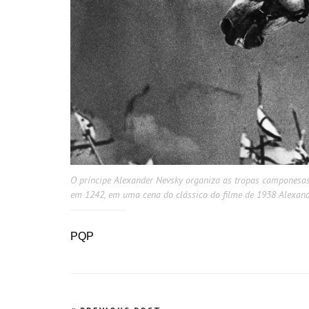
O príncipe Alexander Nevsky organiza as tropas camponesas
em 1242, em uma cena do clássico do filme de 1938 Alexande
PQP