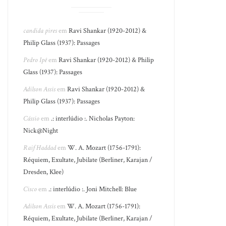
candida pires
em
Ravi Shankar (1920-2012) &
Philip Glass (1937): Passages
Pedro Ipê
em
Ravi Shankar (1920-2012) & Philip
Glass (1937): Passages
Adilson Assis
em
Ravi Shankar (1920-2012) &
Philip Glass (1937): Passages
Cássio
em
.: interlúdio :. Nicholas Payton:
Nick@Night
Raif Haddad
em
W. A. Mozart (1756-1791):
Réquiem, Exultate, Jubilate (Berliner, Karajan /
Dresden, Klee)
Cisco
em
.: interlúdio :. Joni Mitchell: Blue
Adilson Assis
em
W. A. Mozart (1756-1791):
Réquiem, Exultate, Jubilate (Berliner, Karajan /