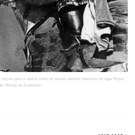
 russas para a vitória sobre as hordas alemãs invasoras no lago Peipus
r Nevsky, de Eisenstein.