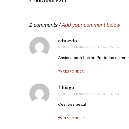
Navegação
PREVIOUS POST
de
Post
2 comments /
Add your comment below
eduardo
disse:
5 DE SETEMBRO DE 2017 ÀS 15:53
Ansioso para baixar. Por todos os motiv
RESPONDER
Thiago
disse:
5 DE SETEMBRO DE 2017 ÀS 16:36
c’est très beau!
RESPONDER