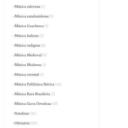
-Música eslovena
(1)
-Música estadunidense
(1)
-Música Gauchesca
(1)
-Música Indiana
(2)
-Música indígena
(8)
-Música Medieval
(8)
-Música Moderna
(3)
-Música oriental
(5)
-Música Polifônica Ibérica
(46)
-Música Rara Brasileira
(3)
-Música Sacra Ortodoxa
(10)
-Natalinas
(45)
-Obituário
(20)