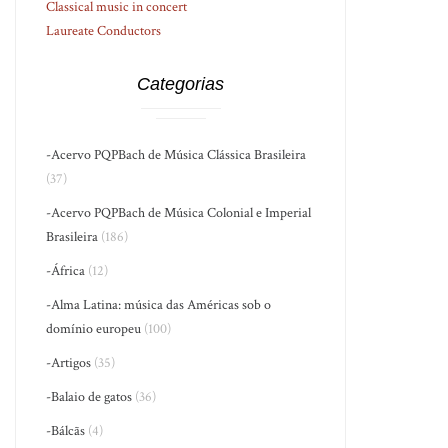
Classical music in concert
Laureate Conductors
Categorias
-Acervo PQPBach de Música Clássica Brasileira
(37)
-Acervo PQPBach de Música Colonial e Imperial
Brasileira
(186)
-África
(12)
-Alma Latina: música das Américas sob o
domínio europeu
(100)
-Artigos
(35)
-Balaio de gatos
(36)
-Bálcãs
(4)