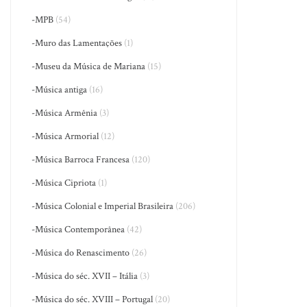
-MPB
(54)
-Muro das Lamentações
(1)
-Museu da Música de Mariana
(15)
-Música antiga
(16)
-Música Armênia
(3)
-Música Armorial
(12)
-Música Barroca Francesa
(120)
-Música Cipriota
(1)
-Música Colonial e Imperial Brasileira
(206)
-Música Contemporânea
(42)
-Música do Renascimento
(26)
-Música do séc. XVII – Itália
(3)
-Música do séc. XVIII – Portugal
(20)