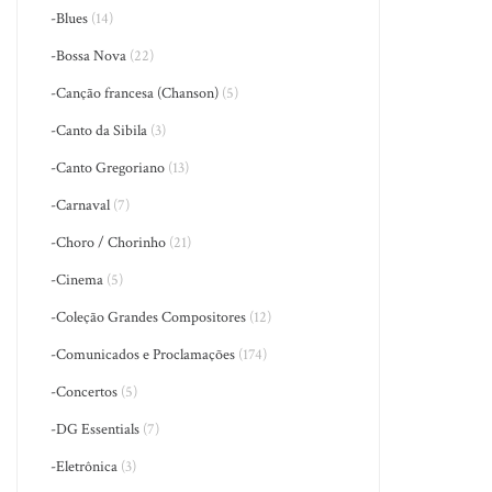
-Blues
(14)
-Bossa Nova
(22)
-Canção francesa (Chanson)
(5)
-Canto da Sibila
(3)
-Canto Gregoriano
(13)
-Carnaval
(7)
-Choro / Chorinho
(21)
-Cinema
(5)
-Coleção Grandes Compositores
(12)
-Comunicados e Proclamações
(174)
-Concertos
(5)
-DG Essentials
(7)
-Eletrônica
(3)