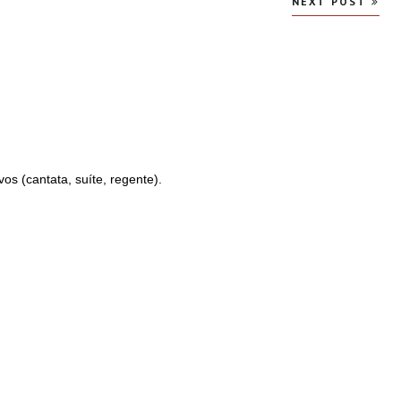
NEXT POST
os (cantata, suíte, regente).