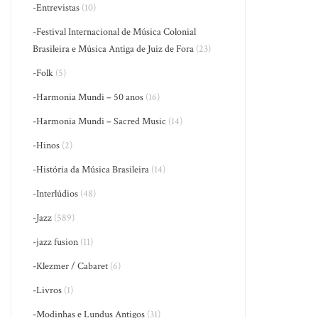
-Entrevistas
(10)
-Festival Internacional de Música Colonial
Brasileira e Música Antiga de Juiz de Fora
(23)
-Folk
(5)
-Harmonia Mundi – 50 anos
(16)
-Harmonia Mundi – Sacred Music
(14)
-Hinos
(2)
-História da Música Brasileira
(14)
-Interlúdios
(48)
-Jazz
(589)
-jazz fusion
(11)
-Klezmer / Cabaret
(6)
-Livros
(1)
-Modinhas e Lundus Antigos
(31)