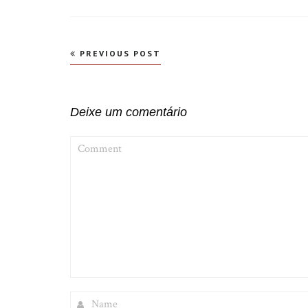
Navegação
PREVIOUS POST
de
Post
Deixe um comentário
COMMENT
NAME