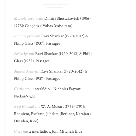
Marcelo devoto
em
Dmitri Shostakovich (1906-
1975): Canções e Valsas (coisa rara)
candida pires
em
Ravi Shankar (1920-2012) &
Philip Glass (1937): Passages
Pedro Ipê
em
Ravi Shankar (1920-2012) & Philip
Glass (1937): Passages
Adilson Assis
em
Ravi Shankar (1920-2012) &
Philip Glass (1937): Passages
Cássio
em
.: interlúdio :. Nicholas Payton:
Nick@Night
Raif Haddad
em
W. A. Mozart (1756-1791):
Réquiem, Exultate, Jubilate (Berliner, Karajan /
Dresden, Klee)
Cisco
em
.: interlúdio :. Joni Mitchell: Blue