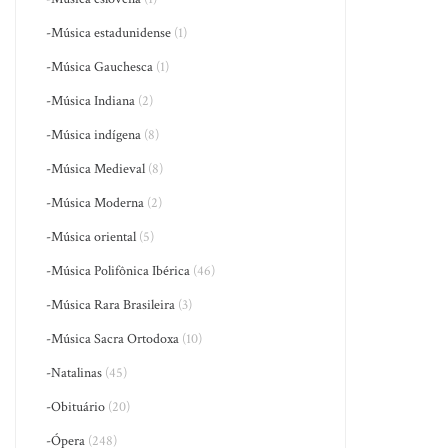
-Música estadunidense
(1)
-Música Gauchesca
(1)
-Música Indiana
(2)
-Música indígena
(8)
-Música Medieval
(8)
-Música Moderna
(2)
-Música oriental
(5)
-Música Polifônica Ibérica
(46)
-Música Rara Brasileira
(3)
-Música Sacra Ortodoxa
(10)
-Natalinas
(45)
-Obituário
(20)
-Ópera
(248)