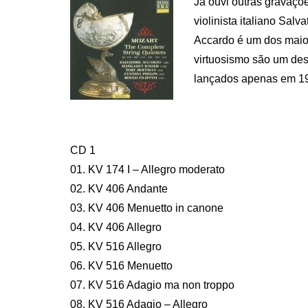
Já ouvi outras gravaçõe
violinista italiano Sal
Accardo é um dos maiore
virtuosismo são um de
lançados apenas em 1
CD 1
01. KV 174 I – Allegro moderato
02. KV 406 Andante
03. KV 406 Menuetto in canone
04. KV 406 Allegro
05. KV 516 Allegro
06. KV 516 Menuetto
07. KV 516 Adagio ma non troppo
08. KV 516 Adagio – Allegro