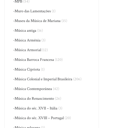
-MPB
(54)
-Muro das Lamentações
(1)
-Museu da Música de Mariana
(15)
-Música antiga
(16)
-Música Armênia
(3)
-Música Armorial
(12)
-Música Barroca Francesa
(120)
-Música Cipriota
(1)
-Música Colonial e Imperial Brasileira
(206)
-Música Contemporânea
(42)
-Música do Renascimento
(26)
-Música do séc. XVII – Itália
(3)
-Música do séc. XVIII – Portugal
(20)
-Música eslovena
(1)