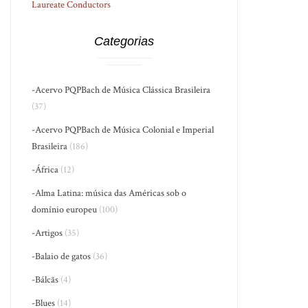
Laureate Conductors
Categorias
-Acervo PQPBach de Música Clássica Brasileira
(37)
-Acervo PQPBach de Música Colonial e Imperial
Brasileira
(186)
-África
(12)
-Alma Latina: música das Américas sob o
domínio europeu
(100)
-Artigos
(35)
-Balaio de gatos
(36)
-Bálcãs
(4)
-Blues
(14)