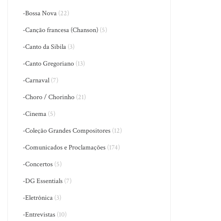
-Bossa Nova
(22)
-Canção francesa (Chanson)
(5)
-Canto da Sibila
(3)
-Canto Gregoriano
(13)
-Carnaval
(7)
-Choro / Chorinho
(21)
-Cinema
(5)
-Coleção Grandes Compositores
(12)
-Comunicados e Proclamações
(174)
-Concertos
(5)
-DG Essentials
(7)
-Eletrônica
(3)
-Entrevistas
(10)