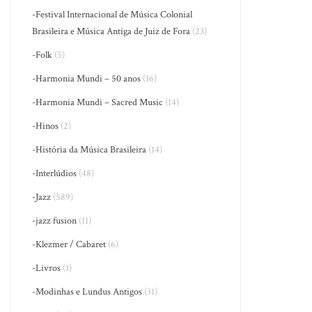
-Festival Internacional de Música Colonial
Brasileira e Música Antiga de Juiz de Fora
(23)
-Folk
(5)
-Harmonia Mundi – 50 anos
(16)
-Harmonia Mundi – Sacred Music
(14)
-Hinos
(2)
-História da Música Brasileira
(14)
-Interlúdios
(48)
-Jazz
(589)
-jazz fusion
(11)
-Klezmer / Cabaret
(6)
-Livros
(1)
-Modinhas e Lundus Antigos
(31)