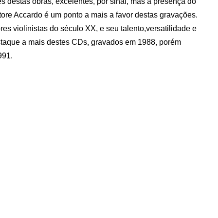
s destas obras, excelentes, por sinal, mas a presença do
vatore Accardo é um ponto a mais a favor destas gravações.
s violinistas do século XX, e seu talento,versatilidade e
staque a mais destes CDs, gravados em 1988, porém
991.