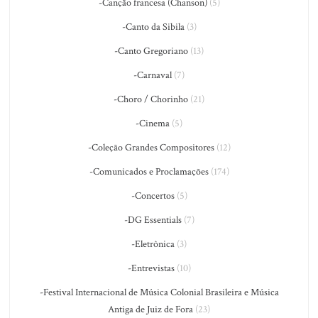
-Canção francesa (Chanson)
(5)
-Canto da Sibila
(3)
-Canto Gregoriano
(13)
-Carnaval
(7)
-Choro / Chorinho
(21)
-Cinema
(5)
-Coleção Grandes Compositores
(12)
-Comunicados e Proclamações
(174)
-Concertos
(5)
-DG Essentials
(7)
-Eletrônica
(3)
-Entrevistas
(10)
-Festival Internacional de Música Colonial Brasileira e Música
Antiga de Juiz de Fora
(23)