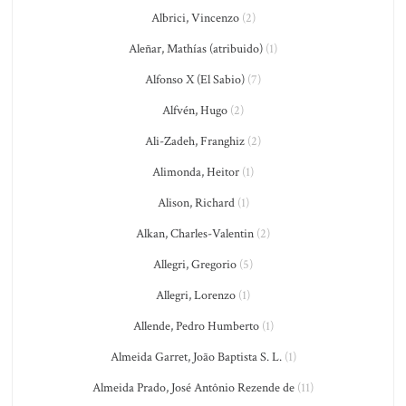
Albrici, Vincenzo
(2)
Aleñar, Mathías (atribuido)
(1)
Alfonso X (El Sabio)
(7)
Alfvén, Hugo
(2)
Ali-Zadeh, Franghiz
(2)
Alimonda, Heitor
(1)
Alison, Richard
(1)
Alkan, Charles-Valentin
(2)
Allegri, Gregorio
(5)
Allegri, Lorenzo
(1)
Allende, Pedro Humberto
(1)
Almeida Garret, João Baptista S. L.
(1)
Almeida Prado, José Antônio Rezende de
(11)