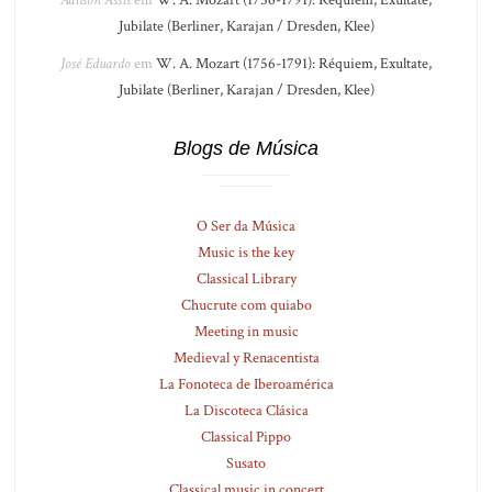
Adilson Assis
em
W. A. Mozart (1756-1791): Réquiem, Exultate,
Jubilate (Berliner, Karajan / Dresden, Klee)
José Eduardo
em
W. A. Mozart (1756-1791): Réquiem, Exultate,
Jubilate (Berliner, Karajan / Dresden, Klee)
Blogs de Música
O Ser da Música
Music is the key
Classical Library
Chucrute com quiabo
Meeting in music
Medieval y Renacentista
La Fonoteca de Iberoamérica
La Discoteca Clásica
Classical Pippo
Susato
Classical music in concert