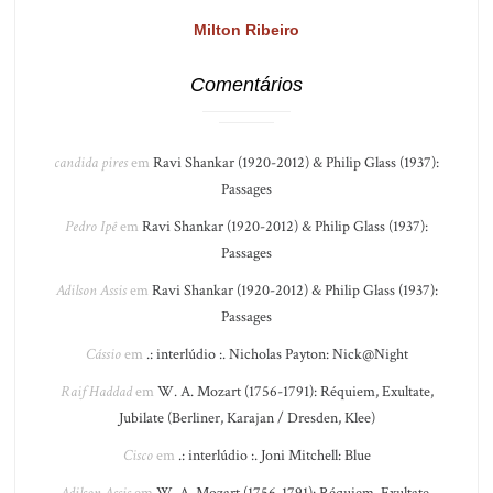
Milton Ribeiro
Comentários
candida pires
em
Ravi Shankar (1920-2012) & Philip Glass (1937):
Passages
Pedro Ipê
em
Ravi Shankar (1920-2012) & Philip Glass (1937):
Passages
Adilson Assis
em
Ravi Shankar (1920-2012) & Philip Glass (1937):
Passages
Cássio
em
.: interlúdio :. Nicholas Payton: Nick@Night
Raif Haddad
em
W. A. Mozart (1756-1791): Réquiem, Exultate,
Jubilate (Berliner, Karajan / Dresden, Klee)
Cisco
em
.: interlúdio :. Joni Mitchell: Blue