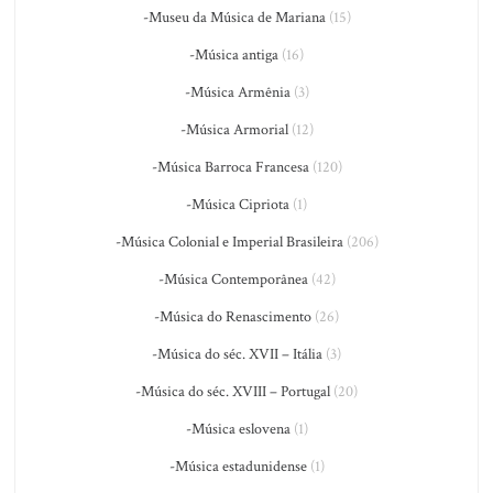
-Museu da Música de Mariana
(15)
-Música antiga
(16)
-Música Armênia
(3)
-Música Armorial
(12)
-Música Barroca Francesa
(120)
-Música Cipriota
(1)
-Música Colonial e Imperial Brasileira
(206)
-Música Contemporânea
(42)
-Música do Renascimento
(26)
-Música do séc. XVII – Itália
(3)
-Música do séc. XVIII – Portugal
(20)
-Música eslovena
(1)
-Música estadunidense
(1)