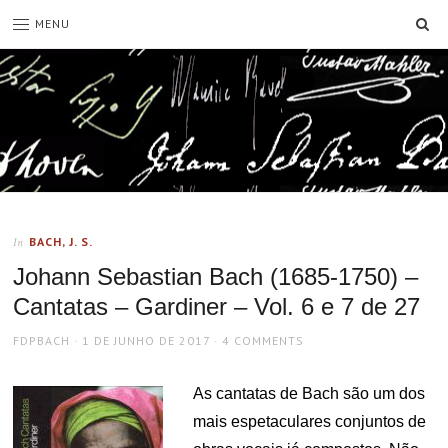
SE
MENU
BACH, J. S.
In
Johann Sebastian Bach (1685-1750) –
Cantatas – Gardiner – Vol. 6 e 7 de 27
AUTHOR
POSTED
FDPBACH
1 DE JUNHO DE 2017
4 COMMENTS
ON
As cantatas de Bach são um dos
mais espetaculares conjuntos de