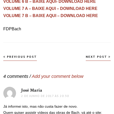
VOLUME 6 B – BAIXE AQUI- DOWNLOAD HERE
VOLUME 7 A – BAIXE AQUI – DOWNLOAD HERE
VOLUME 7 B – BAIXE AQUI – DOWNLOAD HERE
FDPBach
Navegação
PREVIOUS POST
NEXT POST
de
Post
4 comments /
Add your comment below
José Maria
disse:
2 DE JUNHO DE 2017 ÀS 20:30
Já informei isto, mas não custa fazer de novo.
Quem quiser assistir vídeos das obras de Bach, vá até o site: