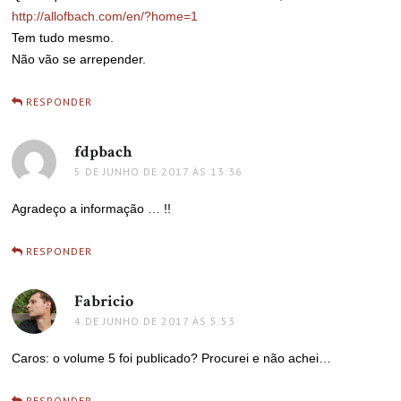
http://allofbach.com/en/?home=1
Tem tudo mesmo.
Não vão se arrepender.
RESPONDER
fdpbach
disse:
5 DE JUNHO DE 2017 ÀS 13:36
Agradeço a informação … !!
RESPONDER
Fabricio
disse:
4 DE JUNHO DE 2017 ÀS 5:53
Caros: o volume 5 foi publicado? Procurei e não achei…
RESPONDER