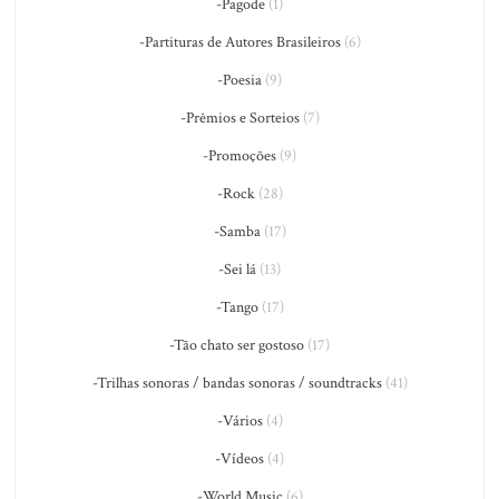
-Pagode
(1)
-Partituras de Autores Brasileiros
(6)
-Poesia
(9)
-Prêmios e Sorteios
(7)
-Promoções
(9)
-Rock
(28)
-Samba
(17)
-Sei lá
(13)
-Tango
(17)
-Tão chato ser gostoso
(17)
-Trilhas sonoras / bandas sonoras / soundtracks
(41)
-Vários
(4)
-Vídeos
(4)
-World Music
(6)