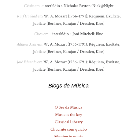
Cássio
em
.: interlúdio :. Nicholas Payton: Nick@Night
Raif Haddad
em
W. A. Mozart (1756-1791): Réquiem, Exultate,
Jubilate (Berliner, Karajan / Dresden, Klee)
Cisco
em
.: interlúdio :. Joni Mitchell: Blue
Adilson Assis
em
W. A. Mozart (1756-1791): Réquiem, Exultate,
Jubilate (Berliner, Karajan / Dresden, Klee)
José Eduardo
em
W. A. Mozart (1756-1791): Réquiem, Exultate,
Jubilate (Berliner, Karajan / Dresden, Klee)
Blogs de Música
O Ser da Música
Music is the key
Classical Library
Chucrute com quiabo
Meeting in music