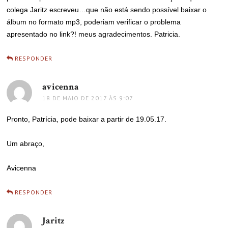
colega Jaritz escreveu…que não está sendo possível baixar o
álbum no formato mp3, poderiam verificar o problema
apresentado no link?! meus agradecimentos. Patricia.
RESPONDER
avicenna
disse:
18 DE MAIO DE 2017 ÀS 9:07
Pronto, Patrícia, pode baixar a partir de 19.05.17.
Um abraço,
Avicenna
RESPONDER
Jaritz
disse: