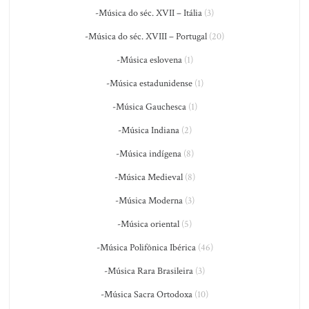
-Música do séc. XVII – Itália
(3)
-Música do séc. XVIII – Portugal
(20)
-Música eslovena
(1)
-Música estadunidense
(1)
-Música Gauchesca
(1)
-Música Indiana
(2)
-Música indígena
(8)
-Música Medieval
(8)
-Música Moderna
(3)
-Música oriental
(5)
-Música Polifônica Ibérica
(46)
-Música Rara Brasileira
(3)
-Música Sacra Ortodoxa
(10)