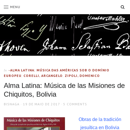
SE
MENU
-ALMA LATINA: MÚSICA DAS AMÉRICAS SOB O DOMÍNIO
In
EUROPEU
,
CORELLI, ARCANGELO
,
ZIPOLI, DOMENICO
Alma Latina: Música de las Misiones de
Chiquitos, Bolivia
AUTHOR
POSTED
BISNAGA
19 DE MAIO DE 2017
5 COMMENTS
ON
Obras de la tradición
jesuítica en Bolivia