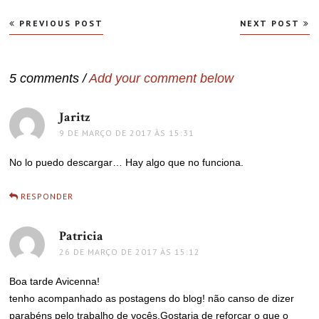
Navegação
PREVIOUS POST
NEXT POST
de
Post
5 comments /
Add your comment below
Jaritz
disse:
9 DE MARÇO DE 2017 ÀS 15:31
No lo puedo descargar… Hay algo que no funciona.
RESPONDER
Patricia
disse:
26 DE MARÇO DE 2017 ÀS 15:12
Boa tarde Avicenna!
tenho acompanhado as postagens do blog! não canso de dizer
parabéns pelo trabalho de vocês.Gostaria de reforçar o que o