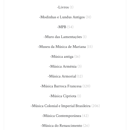
-Livros
(1)
-Modinhas e Lundus Antigos
(31)
-MPB
(54)
-Muro das Lamentações
(1)
-Museu da Música de Mariana
(15)
-Música antiga
(16)
-Música Armênia
(3)
-Música Armorial
(12)
-Música Barroca Francesa
(120)
-Música Cipriota
(1)
-Música Colonial e Imperial Brasileira
(206)
-Música Contemporânea
(42)
-Música do Renascimento
(26)