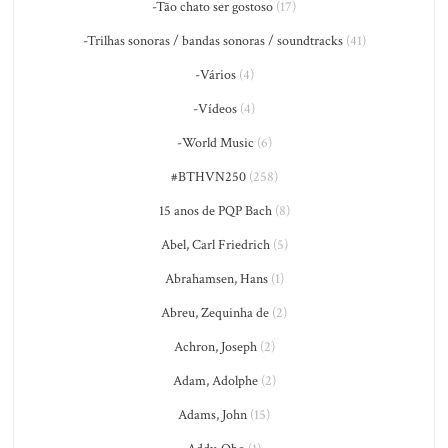
-Tão chato ser gostoso
(17)
-Trilhas sonoras / bandas sonoras / soundtracks
(41)
-Vários
(4)
-Vídeos
(4)
-World Music
(6)
#BTHVN250
(258)
15 anos de PQP Bach
(8)
Abel, Carl Friedrich
(5)
Abrahamsen, Hans
(1)
Abreu, Zequinha de
(2)
Achron, Joseph
(2)
Adam, Adolphe
(2)
Adams, John
(15)