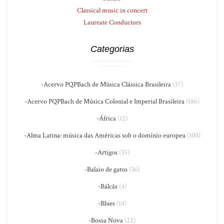
Classical music in concert
Laureate Conductors
Categorias
-Acervo PQPBach de Música Clássica Brasileira
(37)
-Acervo PQPBach de Música Colonial e Imperial Brasileira
(186)
-África
(12)
-Alma Latina: música das Américas sob o domínio europeu
(100)
-Artigos
(35)
-Balaio de gatos
(36)
-Bálcãs
(4)
-Blues
(14)
-Bossa Nova
(22)