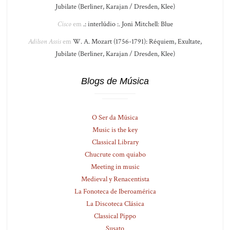
Jubilate (Berliner, Karajan / Dresden, Klee)
Cisco
em
.: interlúdio :. Joni Mitchell: Blue
Adilson Assis
em
W. A. Mozart (1756-1791): Réquiem, Exultate,
Jubilate (Berliner, Karajan / Dresden, Klee)
Blogs de Música
O Ser da Música
Music is the key
Classical Library
Chucrute com quiabo
Meeting in music
Medieval y Renacentista
La Fonoteca de Iberoamérica
La Discoteca Clásica
Classical Pippo
Susato