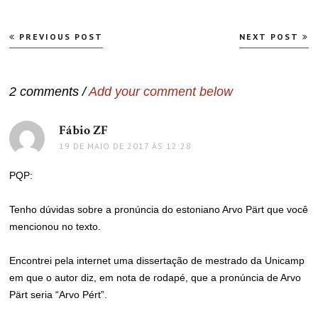
Navegação
PREVIOUS POST
NEXT POST
de
Post
2 comments /
Add your comment below
Fábio ZF
disse:
19 DE MAIO DE 2017 ÀS 12:28
PQP:
Tenho dúvidas sobre a pronúncia do estoniano Arvo Pärt que você
mencionou no texto.
Encontrei pela internet uma dissertação de mestrado da Unicamp
em que o autor diz, em nota de rodapé, que a pronúncia de Arvo
Pärt seria “Arvo Pért”.