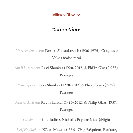
Milton Ribeiro
Comentários
Marcelo devoto
em
Dmitri Shostakovich (1906-1975): Canções e
Valsas (coisa rara)
candida pires
em
Ravi Shankar (1920-2012) & Philip Glass (1937):
Passages
Pedro Ipê
em
Ravi Shankar (1920-2012) & Philip Glass (1937):
Passages
Adilson Assis
em
Ravi Shankar (1920-2012) & Philip Glass (1937):
Passages
Cássio
em
.: interlúdio :. Nicholas Payton: Nick@Night
Raif Haddad
em
W. A. Mozart (1756-1791): Réquiem, Exultate,