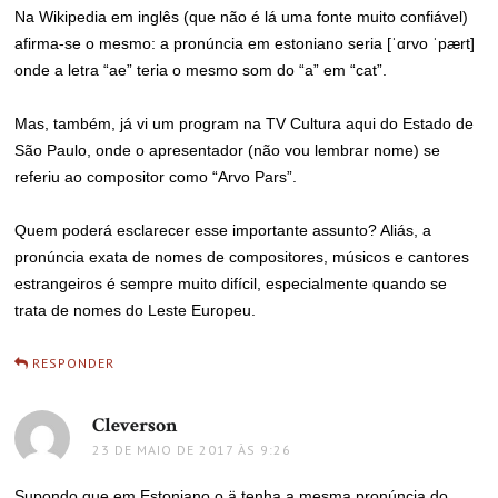
Na Wikipedia em inglês (que não é lá uma fonte muito confiável)
afirma-se o mesmo: a pronúncia em estoniano seria [ˈɑrvo ˈpært]
onde a letra “ae” teria o mesmo som do “a” em “cat”.
Mas, também, já vi um program na TV Cultura aqui do Estado de
São Paulo, onde o apresentador (não vou lembrar nome) se
referiu ao compositor como “Arvo Pars”.
Quem poderá esclarecer esse importante assunto? Aliás, a
pronúncia exata de nomes de compositores, músicos e cantores
estrangeiros é sempre muito difícil, especialmente quando se
trata de nomes do Leste Europeu.
RESPONDER
Cleverson
disse:
23 DE MAIO DE 2017 ÀS 9:26
Supondo que em Estoniano o ä tenha a mesma pronúncia do