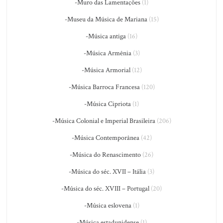
-Muro das Lamentações
(1)
-Museu da Música de Mariana
(15)
-Música antiga
(16)
-Música Armênia
(3)
-Música Armorial
(12)
-Música Barroca Francesa
(120)
-Música Cipriota
(1)
-Música Colonial e Imperial Brasileira
(206)
-Música Contemporânea
(42)
-Música do Renascimento
(26)
-Música do séc. XVII – Itália
(3)
-Música do séc. XVIII – Portugal
(20)
-Música eslovena
(1)
-Música estadunidense
(1)