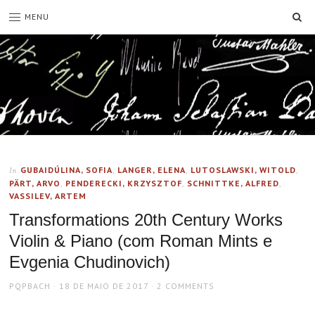
SE
MENU
GUBAIDÚLINA, SOFIA
,
LANGER, ELENA
,
LUTOSLAWSKI, WITOLD
,
In
PÄRT, ARVO
,
PENDERECKI, KRZYSZTOF
,
SCHNITTKE, ALFRED
,
VASSILEV, ARTEM
Transformations 20th Century Works
Violin & Piano (com Roman Mints e
Evgenia Chudinovich)
AUTHOR
POSTED
PQPBACH
18 DE MAIO DE 2017
2 COMMENTS
ON