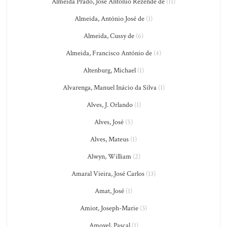
Almeida Prado, José Antônio Rezende de
(11)
Almeida, Antônio José de
(1)
Almeida, Cussy de
(6)
Almeida, Francisco António de
(4)
Altenburg, Michael
(1)
Alvarenga, Manuel Inácio da Silva
(1)
Alves, J. Orlando
(1)
Alves, José
(5)
Alves, Mateus
(1)
Alwyn, William
(2)
Amaral Vieira, José Carlos
(13)
Amat, José
(1)
Amiot, Joseph-Marie
(3)
Amoyel, Pascal
(1)